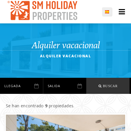
Alquiler vacacional
ALQUILER VACACIONAL
BUSCAR
Se han encontrado
9
propiedades.