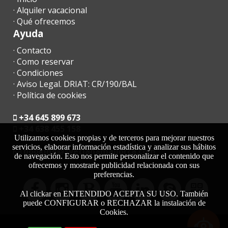
· Alquiler vacacional
· Qué ofrecemos
Ayuda
· Contacto
· Como reservar
· Condiciones
· Aviso Legal. DRIAT: CR/190/BAL
· Política de cookies
+34 645 899 673
+34 638 455 158
Utilizamos cookies propias y de terceros para mejorar nuestros
servicios, elaborar información estadística y analizar sus hábitos
moc.acrollamanaltevs@gnikoob
de navegación. Esto nos permite personalizar el contenido que
ofrecemos y mostrarle publicidad relacionada con sus
preferencias.
Al clickar en ENTENDIDO ACEPTA SU USO. También
puede CONFIGURAR o RECHAZAR la instalación de
Cookies.