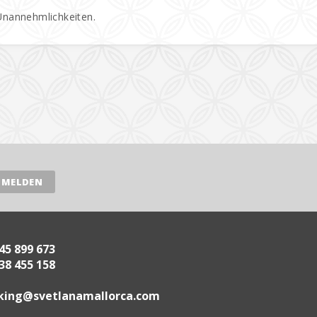
 Unannehmlichkeiten.
45 899 673
38 455 158
.acrollamanaltevs@gnikoob