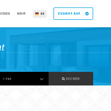
IONEN
MEHR
ZUGRIFF AUF
DE
EN
ES
UK
ht
1 PAX
SUCHEN