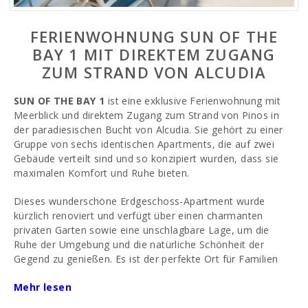
FERIENWOHNUNG SUN OF THE
BAY 1 MIT DIREKTEM ZUGANG
ZUM STRAND VON ALCUDIA
SUN OF THE BAY 1
ist eine exklusive Ferienwohnung mit
Meerblick und direktem Zugang zum Strand von Pinos in
der paradiesischen Bucht von Alcudia. Sie gehört zu einer
Gruppe von sechs identischen Apartments, die auf zwei
Gebäude verteilt sind und so konzipiert wurden, dass sie
maximalen Komfort und Ruhe bieten.
Dieses wunderschöne Erdgeschoss-Apartment wurde
kürzlich renoviert und verfügt über einen charmanten
privaten Garten sowie eine unschlagbare Lage, um die
Ruhe der Umgebung und die natürliche Schönheit der
Gegend zu genießen. Es ist der perfekte Ort für Familien
mit Kindern, da es den Komfort bietet, direkt am Strand zu
Mehr lesen
sein, und gleichzeitig eine große Auswahl an Attraktionen
und Aktivitäten für alle Altersgruppen.