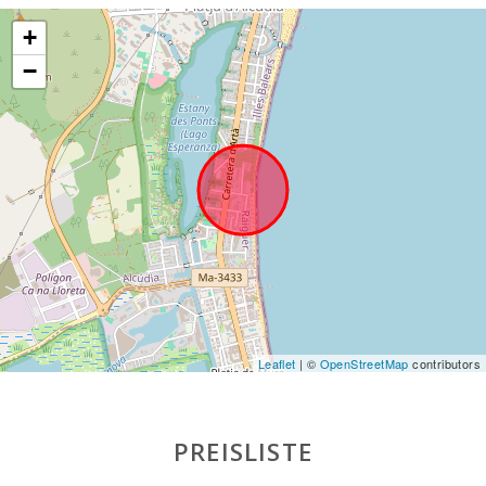
Marineland
Mallorca (km):
+
Wasserpark -
−
Hidropark
Alcudia (km):
Strand von Can
Picafort (km):
Cuevas del
Drach(km):
Steiniger Strand -
Alcanada (km):
Stand Playa de
Muro (km):
Leaflet
| ©
OpenStreetMap
contributors
Entfernung zum
Strand (m):
PREISLISTE
Entfernung zu
Restaurants (m):