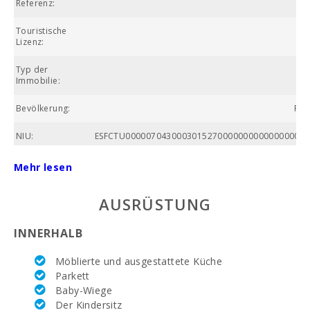
Referenz:
Touristische
Lizenz:
Typ der
Fe
Immobilie:
Bevölkerung:
Pla
NIU:
ESFCTU00000704300030152700000000000000000E
Nummer des
Mehr lesen
Badezimmers:
AUSRÜSTUNG
Anzahl der
Schlafzimmer:
INNERHALB
Wohnfläche (m2):
Möblierte und ausgestattete Küche
Alcanada Golf
Parkett
(km ):
Baby-Wiege
Der Kindersitz
Reiten (km):