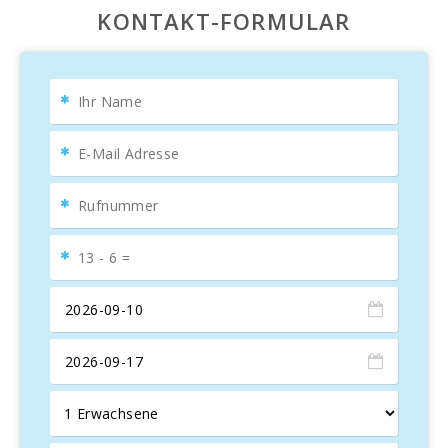
KONTAKT-FORMULAR
Die Küche ist vollständig ausgestattet mit einem Ofen,
Gasherd, Mikrowelle, Geschirrspüler, Wasserkocher,
Toaster und allem notwendigen Geschirr, um köstliche
hausgemachte Gerichte zuzubereiten. Darüber hinaus gibt
es zwei moderne Badezimmer mit Dusche und WC, die
Komfort und Privatsphäre für alle Gäste gewährleisten.
Bevorzugte Lage
Die Unterkunft liegt in einer beneidenswerten Lage direkt
am größten Strand Mallorcas, in einer ruhigen und
familienfreundlichen Gegend. Hier finden sich verschiedene
Freizeitmöglichkeiten wie Wassersportarten, Restaurants,
Cafés, Boutiquen, Spielplätze und Pools. Auch Banken,
medizinische Zentren und Supermärkte sind in der Nähe,
was den Aufenthalt für die Gäste sehr bequem macht.
Für Naturfreunde gibt es zahlreiche Küstenwege und
Promenaden, die frische Luft bieten und es ermöglichen,
andere reizvolle Strände zu entdecken, die nur 5 km
entfernt sind. Es gibt auch historische Sehenswürdigkeiten