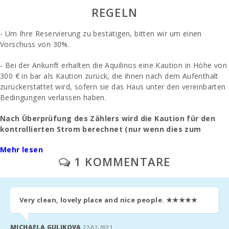
REGELN
Küchen:
- Um Ihre Reservierung zu bestätigen, bitten wir um einen
Wohnzimmer:
Vorschuss von 30%.
Badezimmer -
- Bei der Ankunft erhalten die Aquilinos eine Kaution in Höhe von
Toilette, Dusche.:
300 € in bar als Kaution zurück, die ihnen nach dem Aufenthalt
zurückerstattet wird, sofern sie das Haus unter den vereinbarten
Badezimmer -
Toilette, Bidet,
Bedingungen verlassen haben.
Badewanne.:
Nach Überprüfung des Zählers wird die Kaution für den
Schlafzimmer mit
kontrollierten Strom berechnet (nur wenn dies zum
Etagenbett:
Zeitpunkt der Anmietung vereinbart wurde).
Mehr lesen
Schlafzimmer mit
1 KOMMENTARE
- Die Endreinigung wird separat bezahlt - 180 Euro.
zwei Einzelbetten
(90x200):
- Immobilienmanagement - 90€.
Doppelbett-
Schlafzimmer
Very clean, lovely place and nice people.
★★★★★
- Parkplatz / Garage im Freien: / ohne Vorbehalt.
(150X200):
- Eine vorherige Anfrage: Ein Kinderbett und ein Hochstuhl -
MICHAELA GULIKOVA
Anzahl der
22-02-2021