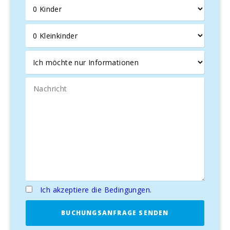
wie die römische Stadt Pollentia, ihr römisches Theater
und die mittelalterliche Stadt Alcudia mit ihrer markanten
historischen Stadtmauer zu entdecken.
Entdecken Sie das Wesen von Alcudia
Port d’Alcudia, früher ein kleines Fischerdorf, ist heute ein
lebendiges und charmantes Reiseziel. Die Uferpromenade,
die mit Architektur- und Stadtplanungs-Auszeichnungen
prämiert wurde, lädt zu einem Spaziergang zwischen
traditionellen „Llaüts“-Booten und dem modernen
Yachthafen Alcudiamar ein, während man die Meeresluft
und den maritimen Duft genießt. Hier finden sich einige der
besten Fischrestaurants, Eisdielen und Boutiquen der Insel.
Vor dem Hafen erstreckt sich der Alcudia-Strand mit feinem
weißen Sand und kristallklarem türkisfarbenem Wasser. Es
ist einer der beliebtesten Strände der Insel und bietet eine
Vielzahl von Dienstleistungen, von Bootsverleih und
Ich akzeptiere die Bedingungen.
Segelkursen bis hin zu einem Wasserpark für die
Unterhaltung der Kleinen.
BUCHUNGSANFRAGE SENDEN
In der Umgebung gibt es fast zwanzig Strände und