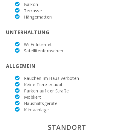
Supermarkt
Balkon
EROSKY (m):
Terrasse
Hängematten
Supermarkt SPAR
(km):
UNTERHALTUNG
Supermarkt LIDL
(km):
Wi-Fi-Internet
Satellitenfernsehen
Wassersport (m):
See - Es Llac Gran
ALLGEMEIN
(kм):
Rauchen im Haus verboten
JUNGLE PARC
Keine Tiere erlaubt
MALLORCA (km):
Parken auf der Straße
Möbliert
Kathmandu-Park
(km):
Haushaltsgeräte
Klimaanlage
Vergnügungspark
- Palma
Aquarium (km):
STANDORT