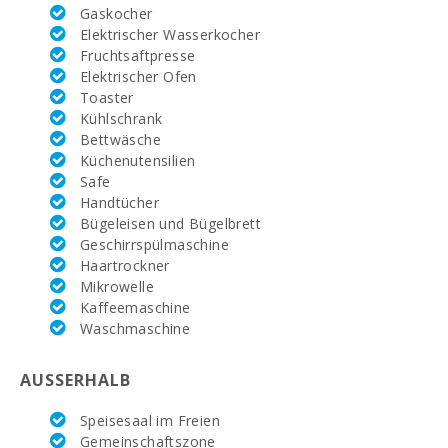
Gaskocher
Elektrischer Wasserkocher
Rafa Nadal
Tennis Academy
Fruchtsaftpresse
(km):
Elektrischer Ofen
Toaster
Krankenhaus
Kühlschrank
Alcudia (km):
Bettwäsche
Küchenutensilien
Krankenhaus
Manacor (km):
Safe
Handtücher
Krankenhaus Son
Bügeleisen und Bügelbrett
Espases Palma
Geschirrspülmaschine
de Mallorca (km):
Haartrockner
Mikrowelle
Wochenmarkt in
Kaffeemaschine
Alcudia
(dienstags und
Waschmaschine
sonntags)(km):
AUSSERHALB
Supermarkt
MERCADONA
(km):
Speisesaal im Freien
Gemeinschaftszone