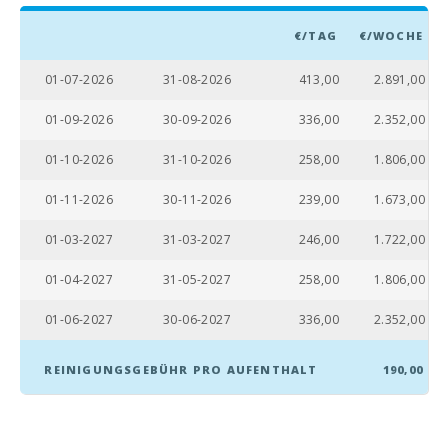
Dorf Alcudia ( km
):
€/TAG
€/WOCHE
Fähre - Hafen von
01-07-2026
31-08-2026
413,00
2.891,00
Palma (km):
01-09-2026
30-09-2026
336,00
2.352,00
Intermodaler
Bahnhof Palma
01-10-2026
31-10-2026
258,00
1.806,00
(km):
01-11-2026
30-11-2026
239,00
1.673,00
Bahnhof Sa Pobla
(km):
01-03-2027
31-03-2027
246,00
1.722,00
Bushaltestelle
(m):
01-04-2027
31-05-2027
258,00
1.806,00
Entfernung zum
01-06-2027
30-06-2027
336,00
2.352,00
Flughafen (кm):
REINIGUNGSGEBÜHR PRO AUFENTHALT
190,00
Grillplatz und
Barbecue:
Dusche im Freien
( Garten):