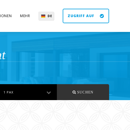
IONEN
MEHR
ZUGRIFF AUF
DE
EN
ES
UK
ht
1 PAX
SUCHEN