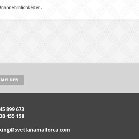
 Unannehmlichkeiten.
45 899 673
38 455 158
.acrollamanaltevs@gnikoob