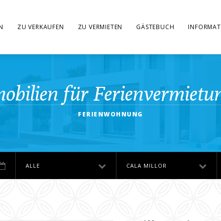
N
ZU VERKAUFEN
ZU VERMIETEN
GÄSTEBUCH
INFORMAT
obilien für Ferienvermietu
FERIENWOHNUNG
ALLE
CALA MILLOR