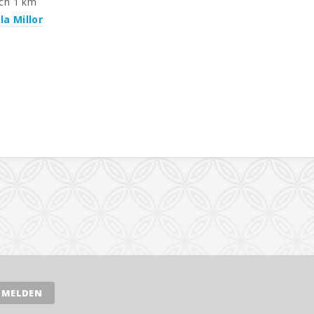
ach 1 km
la Millor