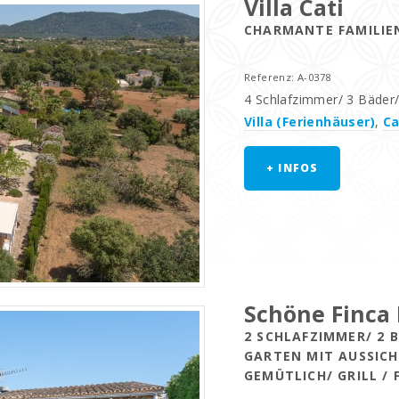
Villa Cati
CHARMANTE FAMILIEN
Referenz: A-0378
4 Schlafzimmer/ 3 Bäde
Villa (Ferienhäuser)
,
Ca
+ INFOS
Schöne Finca
2 SCHLAFZIMMER/ 2 
GARTEN MIT AUSSICH
EMÜTLICH/ GRILL / 