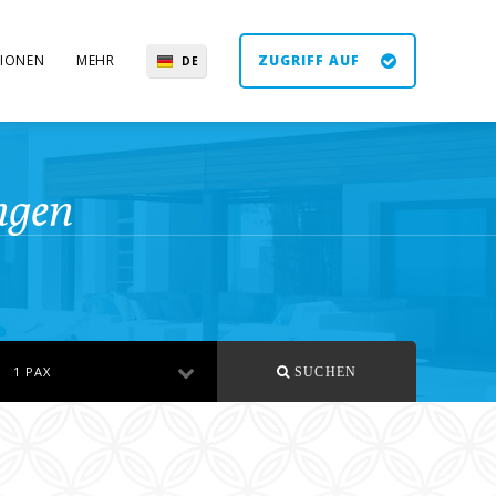
IONEN
MEHR
ZUGRIFF AUF
DE
EN
ES
UK
ngen
1 PAX
SUCHEN