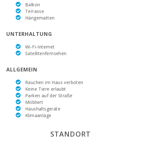
Supermarkt
Balkon
EROSKY (m):
Terrasse
Hängematten
Supermarkt SPAR
(km):
UNTERHALTUNG
Supermarkt LIDL
(km):
Wi-Fi-Internet
Satellitenfernsehen
Wassersport (m):
See - Es Llac Gran
ALLGEMEIN
(kм):
Rauchen im Haus verboten
JUNGLE PARC
Keine Tiere erlaubt
MALLORCA (km):
Parken auf der Straße
Möbliert
Kathmandu-Park
(km):
Haushaltsgeräte
Klimaanlage
Vergnügungspark
- Palma
Aquarium (km):
STANDORT