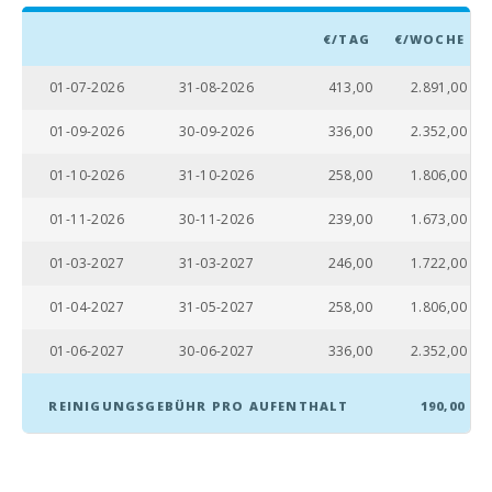
Dorf Alcudia ( km
):
€/TAG
€/WOCHE
Fähre - Hafen von
01-07-2026
31-08-2026
413,00
2.891,00
Palma (km):
01-09-2026
30-09-2026
336,00
2.352,00
Intermodaler
Bahnhof Palma
01-10-2026
31-10-2026
258,00
1.806,00
(km):
01-11-2026
30-11-2026
239,00
1.673,00
Bahnhof Sa Pobla
(km):
01-03-2027
31-03-2027
246,00
1.722,00
Bushaltestelle
(m):
01-04-2027
31-05-2027
258,00
1.806,00
Entfernung zum
01-06-2027
30-06-2027
336,00
2.352,00
Flughafen (кm):
REINIGUNGSGEBÜHR PRO AUFENTHALT
190,00
Grillplatz und
Barbecue:
Dusche im Freien
( Garten):