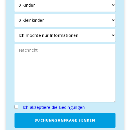
wie die römische Stadt Pollentia, ihr römisches Theater
und die mittelalterliche Stadt Alcudia mit ihrer markanten
historischen Stadtmauer zu entdecken.
Entdecken Sie das Wesen von Alcudia
Port d’Alcudia, früher ein kleines Fischerdorf, ist heute ein
lebendiges und charmantes Reiseziel. Die Uferpromenade,
die mit Architektur- und Stadtplanungs-Auszeichnungen
prämiert wurde, lädt zu einem Spaziergang zwischen
traditionellen „Llaüts“-Booten und dem modernen
Yachthafen Alcudiamar ein, während man die Meeresluft
und den maritimen Duft genießt. Hier finden sich einige der
besten Fischrestaurants, Eisdielen und Boutiquen der Insel.
Vor dem Hafen erstreckt sich der Alcudia-Strand mit feinem
weißen Sand und kristallklarem türkisfarbenem Wasser. Es
ist einer der beliebtesten Strände der Insel und bietet eine
Vielzahl von Dienstleistungen, von Bootsverleih und
Ich akzeptiere die Bedingungen.
Segelkursen bis hin zu einem Wasserpark für die
Unterhaltung der Kleinen.
BUCHUNGSANFRAGE SENDEN
In der Umgebung gibt es fast zwanzig Strände und