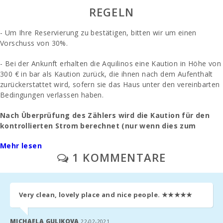
REGELN
Küchen:
- Um Ihre Reservierung zu bestätigen, bitten wir um einen
Wohnzimmer:
Vorschuss von 30%.
Badezimmer -
- Bei der Ankunft erhalten die Aquilinos eine Kaution in Höhe von
Toilette, Dusche.:
300 € in bar als Kaution zurück, die ihnen nach dem Aufenthalt
zurückerstattet wird, sofern sie das Haus unter den vereinbarten
Badezimmer -
Toilette, Bidet,
Bedingungen verlassen haben.
Badewanne.:
Nach Überprüfung des Zählers wird die Kaution für den
Schlafzimmer mit
kontrollierten Strom berechnet (nur wenn dies zum
Etagenbett:
Zeitpunkt der Anmietung vereinbart wurde).
Mehr lesen
Schlafzimmer mit
1 KOMMENTARE
- Die Endreinigung wird separat bezahlt - 180 Euro.
zwei Einzelbetten
(90x200):
- Immobilienmanagement - 90€.
Doppelbett-
Schlafzimmer
Very clean, lovely place and nice people.
★★★★★
- Parkplatz / Garage im Freien: / ohne Vorbehalt.
(150X200):
- Eine vorherige Anfrage: Ein Kinderbett und ein Hochstuhl -
MICHAELA GULIKOVA
Anzahl der
22-02-2021