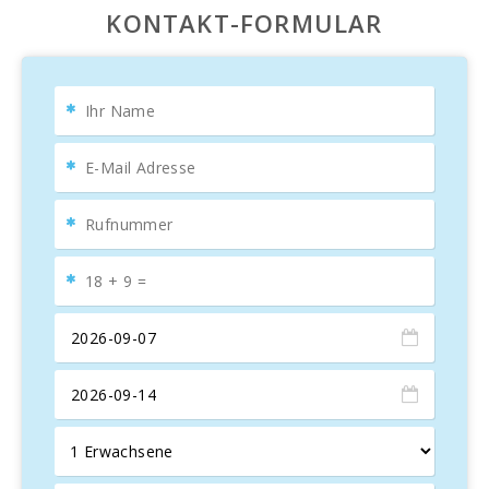
KONTAKT-FORMULAR
Die Küche ist vollständig ausgestattet mit einem Ofen,
Gasherd, Mikrowelle, Geschirrspüler, Wasserkocher,
Toaster und allem notwendigen Geschirr, um köstliche
hausgemachte Gerichte zuzubereiten. Darüber hinaus gibt
es zwei moderne Badezimmer mit Dusche und WC, die
Komfort und Privatsphäre für alle Gäste gewährleisten.
Bevorzugte Lage
Die Unterkunft liegt in einer beneidenswerten Lage direkt
am größten Strand Mallorcas, in einer ruhigen und
familienfreundlichen Gegend. Hier finden sich verschiedene
Freizeitmöglichkeiten wie Wassersportarten, Restaurants,
Cafés, Boutiquen, Spielplätze und Pools. Auch Banken,
medizinische Zentren und Supermärkte sind in der Nähe,
was den Aufenthalt für die Gäste sehr bequem macht.
Für Naturfreunde gibt es zahlreiche Küstenwege und
Promenaden, die frische Luft bieten und es ermöglichen,
andere reizvolle Strände zu entdecken, die nur 5 km
entfernt sind. Es gibt auch historische Sehenswürdigkeiten