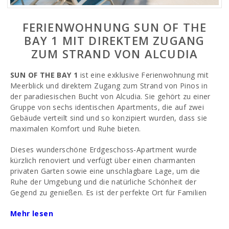
FERIENWOHNUNG SUN OF THE
BAY 1 MIT DIREKTEM ZUGANG
ZUM STRAND VON ALCUDIA
SUN OF THE BAY 1
ist eine exklusive Ferienwohnung mit
Meerblick und direktem Zugang zum Strand von Pinos in
der paradiesischen Bucht von Alcudia. Sie gehört zu einer
Gruppe von sechs identischen Apartments, die auf zwei
Gebäude verteilt sind und so konzipiert wurden, dass sie
maximalen Komfort und Ruhe bieten.
Dieses wunderschöne Erdgeschoss-Apartment wurde
kürzlich renoviert und verfügt über einen charmanten
privaten Garten sowie eine unschlagbare Lage, um die
Ruhe der Umgebung und die natürliche Schönheit der
Gegend zu genießen. Es ist der perfekte Ort für Familien
mit Kindern, da es den Komfort bietet, direkt am Strand zu
Mehr lesen
sein, und gleichzeitig eine große Auswahl an Attraktionen
und Aktivitäten für alle Altersgruppen.