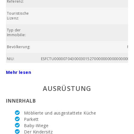
Referenz:
Touristische
Lizenz:
Typ der
Fe
Immobilie:
Bevölkerung:
Pla
NIU:
ESFCTU00000704300030152700000000000000000E
Nummer des
Mehr lesen
Badezimmers:
AUSRÜSTUNG
Anzahl der
Schlafzimmer:
INNERHALB
Wohnfläche (m2):
Möblierte und ausgestattete Küche
Alcanada Golf
Parkett
(km ):
Baby-Wiege
Der Kindersitz
Reiten (km):