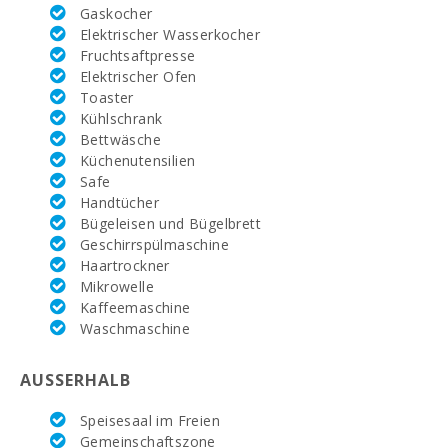
Gaskocher
Elektrischer Wasserkocher
Rafa Nadal
Tennis Academy
Fruchtsaftpresse
(km):
Elektrischer Ofen
Toaster
Krankenhaus
Kühlschrank
Alcudia (km):
Bettwäsche
Küchenutensilien
Krankenhaus
Manacor (km):
Safe
Handtücher
Krankenhaus Son
Bügeleisen und Bügelbrett
Espases Palma
Geschirrspülmaschine
de Mallorca (km):
Haartrockner
Mikrowelle
Wochenmarkt in
Kaffeemaschine
Alcudia
(dienstags und
Waschmaschine
sonntags)(km):
AUSSERHALB
Supermarkt
MERCADONA
(km):
Speisesaal im Freien
Gemeinschaftszone