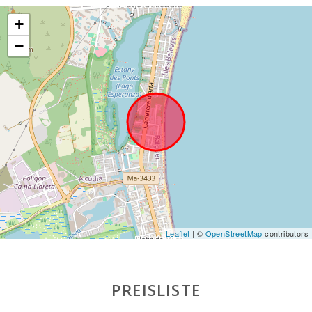
Marineland
Mallorca (km):
+
Wasserpark -
−
Hidropark
Alcudia (km):
Strand von Can
Picafort (km):
Cuevas del
Drach(km):
Steiniger Strand -
Alcanada (km):
Stand Playa de
Muro (km):
Leaflet
| ©
OpenStreetMap
contributors
Entfernung zum
Strand (m):
PREISLISTE
Entfernung zu
Restaurants (m):