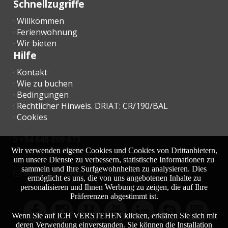
Schnellzugriffe
· Willkommen
· Ferienwohnung
· Wir bieten
Hilfe
· Kontakt
· Wie zu buchen
· Bedingungen
· Rechtlicher Hinweis. DRIAT: CR/190/BAL
· Cookies
+34 645 899 673
+34 638 455 158
Wir verwenden eigene Cookies und Cookies von Drittanbietern,
um unsere Dienste zu verbessern, statistische Informationen zu
sammeln und Ihre Surfgewohnheiten zu analysieren. Dies
moc.acrollamanaltevs@gnikoob
ermöglicht es uns, die von uns angebotenen Inhalte zu
personalisieren und Ihnen Werbung zu zeigen, die auf Ihre
Präferenzen abgestimmt ist.
Wenn Sie auf ICH VERSTEHEN klicken, erklären Sie sich mit
deren Verwendung einverstanden. Sie können die Installation