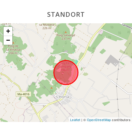
STANDORT
+
−
Leaflet
| ©
OpenStreetMap
contributors