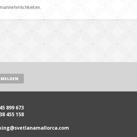
 Unannehmlichkeiten.
45 899 673
38 455 158
.acrollamanaltevs@gnikoob