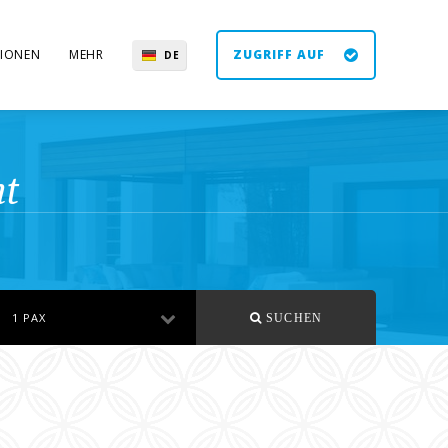
IONEN
MEHR
ZUGRIFF AUF
DE
EN
ES
UK
ht
1 PAX
SUCHEN