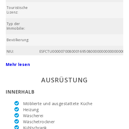
Touristische
Lizenz:
Typ der
Immobilie:
Bevölkerung:
NIU:
ESFCTU00000700800016950800000000000000000
Gesamtfläche
Mehr lesen
(m2):
AUSRÜSTUNG
Nummer des
Badezimmers:
INNERHALB
Anzahl der
Schlafzimmer:
Möblierte und ausgestattete Küche
Heizung
Wohnfläche (m2):
Wäscherei
Wäschetrockner
Golfplatz La
Reserva Rotana
Kühlschrank