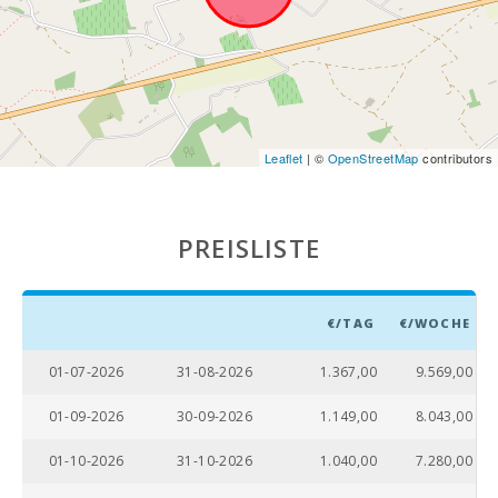
Strand von
Alcudia (km):
Stand Cala
Anguila (km):
Leaflet
| ©
OpenStreetMap
contributors
Strand Cala
Esmeralda (km):
Strand Gran
PREISLISTE
Beach (km):
Strand Cala Dor
(km):
€/TAG
€/WOCHE
Strand Cala
Serena (km):
01-07-2026
31-08-2026
1.367,00
9.569,00
Strand Cala
01-09-2026
30-09-2026
1.149,00
8.043,00
Ferrera (km):
01-10-2026
31-10-2026
1.040,00
7.280,00
Cala Sa Nau
Strand (km):