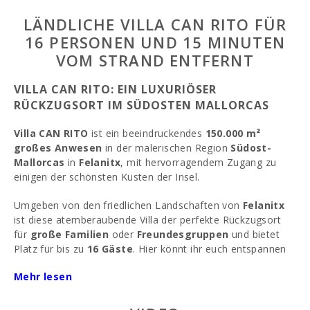
LÄNDLICHE VILLA CAN RITO FÜR
16 PERSONEN UND 15 MINUTEN
VOM STRAND ENTFERNT
VILLA CAN RITO: EIN LUXURIÖSER
RÜCKZUGSORT IM SÜDOSTEN MALLORCAS
Villa CAN RITO
ist ein beeindruckendes
150.000 m²
großes Anwesen
in der malerischen Region
Südost-
Mallorcas
in
Felanitx
, mit hervorragendem Zugang zu
einigen der schönsten Küsten der Insel.
Umgeben von den friedlichen Landschaften von
Felanitx
ist diese atemberaubende Villa der perfekte Rückzugsort
für
große Familien
oder
Freundesgruppen
und bietet
Platz für bis zu
16 Gäste
. Hier könnt ihr euch entspannen
und die völlige Privatsphäre genießen, während ihr
Mehr lesen
unvergessliche Momente mit euren Liebsten schafft.
Das Anwesen verfügt über einen wunderschönen
privaten