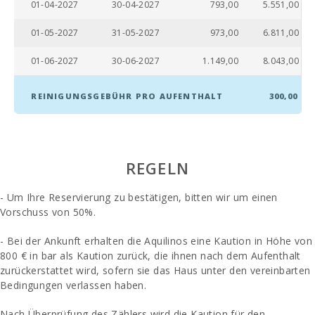
01-04-2027
30-04-2027
793,00
5.551,00
Cala Mondragó
01-05-2027
31-05-2027
973,00
6.811,00
(km):
01-06-2027
30-06-2027
1.149,00
8.043,00
Strand Cala
Tropicana (km):
REINIGUNGSGEBÜHR PRO AUFENTHALT
300,00
Strand von Porto
Novo (km):
Strand Cala
Murada (km):
REGELN
Strand S´Arenal
Porto Colom
- Um Ihre Reservierung zu bestätigen, bitten wir um einen
(km):
Vorschuss von 50%.
Strand Cala Brafi
- Bei der Ankunft erhalten die Aquilinos eine Kaution in Höhe von
(km):
800 € in bar als Kaution zurück, die ihnen nach dem Aufenthalt
zurückerstattet wird, sofern sie das Haus unter den vereinbarten
Strand Cala
Marsal (km):
Bedingungen verlassen haben.
Restaurant Sa
Nach Überprüfung des Zählers wird die Kaution für den