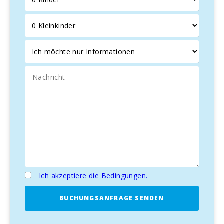
Porto Colom
,
Cala d’Or
und
Porto Cristo
sowie die
wunderschönen Strände
Sa Rápita
und
Es Trenc
erkunden. Der nächste Strand,
Cala Marçal
, ist ein
Paradies mit feinem Sand und türkisfarbenem Wasser.
Darüber hinaus liegt die Villa in der Nähe von Attraktionen
wie dem
Vall d’Or Golfplatz
, den
Drachenhöhlen
, dem
San Salvador Kloster
und dem malerischen Fischerhafen
Porto Colom
.
Hinweis
: In den Monaten Juli und August erfolgen Check-in
und Check-out samstags.
Die
Villa CAN RITO
ist die perfekte Wahl für einen
luxuriösen und erholsamen Urlaub im Herzen von
Mallorca
.
Ich akzeptiere die Bedingungen.
BUCHUNGSANFRAGE SENDEN