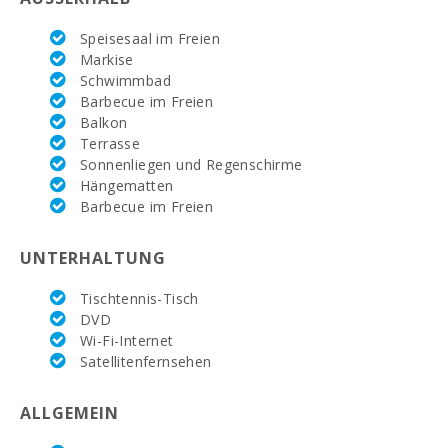
EROSKY (km):
Speisesaal im Freien
Supermarkt LIDL
(km):
Markise
Schwimmbad
Wassersport
Barbecue im Freien
(km):
Balkon
Terrasse
JUNGLE PARC
Sonnenliegen und Regenschirme
MALLORCA (km):
Hängematten
Barbecue im Freien
Kathmandu-Park
(km):
UNTERHALTUNG
Vergnügungspark
- Palma
Tischtennis-Tisch
Aquarium (km):
DVD
Marineland
Wi-Fi-Internet
Mallorca (km):
Satellitenfernsehen
Wasserpark -
ALLGEMEIN
Hidropark
Alcudia (km):