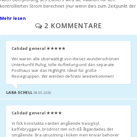
Caleta, Cala
kontrollierten Strom berechnet (nur wenn dies zum Zeitpunkt der
Millor (km):
Anmietung vereinbart wurde).
Mehr lesen
Entfernung zu
2 KOMMENTARE
- Die Endreinigung wird separat bezahlt - 300 Euro.
Restaurants (m):
- Parkplatz / Garage im Freien: / ohne Vorbehalt.
Dorf Alcudia ( km
):
Calidad general
★★★★★
Eine vorherige Anfrage: Ein Kinderbett und ein Hochstuhl werden
Dorf Felanitx ( km
kostenlos angefordert.
Wir waren alle überwältigt von dieses wunderschönen
):
Unterkunft! Ruhig, tolle Aufteilung und das separate
- Zweite Krippeneinheit - 20 € pro Tag.
Poolhaus war das Highlight. Ideal für große
Fähre - Hafen von
Reisegruppen. Wir werden definitiv wiederkommen!
Palma (km):
- In Zimmern, in denen ein Zustellbett hinzugefügt werden kann
und wann immer es verfügbar ist, beträgt der Preis 38 Euro pro
Bahnhof auf der
LARA SCHELL
08-05-2026
Plaça de
Tag.
l′Estació,
Manacor (km):
- Verwaltungsgebühr - 6,3 %.
Calidad general
★★★★
Intermodaler
ZUSÄTZLICHE HINWEISE:
Bahnhof Palma
Vi fick konstakta värden angående trasig kyl,
(km):
kaffebryggare, brödrost mm och då åtgärdades det
- Einige Tage vor Ihrer Ankunft müssen Sie sich an die Rezeption
omgående. Bra utrustning i köken men knivar behöver