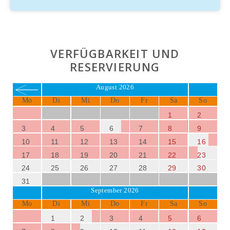
VERFÜGBARKEIT UND
RESERVIERUNG
August 2026
Mo
Di
Mi
Do
Fr
Sa
So
1
2
3
4
5
6
7
8
9
10
11
12
13
14
15
16
17
18
19
20
21
22
23
24
25
26
27
28
29
30
31
September 2026
Mo
Di
Mi
Do
Fr
Sa
So
1
2
3
4
5
6