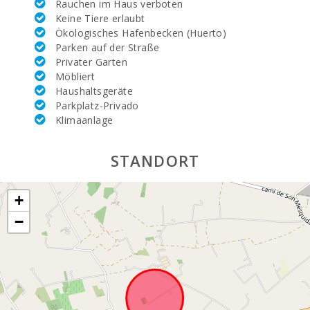
Rauchen im Haus verboten
Strand Son Baulo
Keine Tiere erlaubt
(km):
Ökologisches Hafenbecken (Huerto)
Parken auf der Straße
Strand von Can
Privater Garten
Picafort (km):
Möbliert
Strand Cala
Haushaltsgeräte
Antena, Manacor
Parkplatz-Privado
(km):
Klimaanlage
Cuevas del
Drach(km):
STANDORT
Sandstrand - Cala
Millor (km):
+
Steiniger Strand -
−
Alcanada (km):
Stand Playa de
Muro (km):
Stand Cala
Llombards(km):