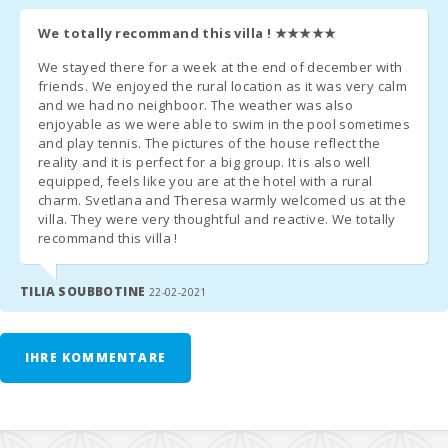
We totally recommand this villa !
★★★★★
Eine vorherige Anfrage: Ein Kinderbett und ein Hochstuhl werden
kostenlos angefordert.
We stayed there for a week at the end of december with
friends. We enjoyed the rural location as it was very calm
- Zweite Krippeneinheit - 8 € pro Tag
and we had no neighboor. The weather was also
enjoyable as we were able to swim in the pool sometimes
- In Zimmern, in denen ein Zustellbett hinzugefügt werden kann
and play tennis. The pictures of the house reflect the
und wann immer es verfügbar ist, beträgt der Preis 28 Euro pro
reality and it is perfect for a big group. It is also well
equipped, feels like you are at the hotel with a rural
Tag.
charm. Svetlana and Theresa warmly welcomed us at the
villa. They were very thoughtful and reactive. We totally
Frühstück: 13,00€ pax/tag
recommand this villa !
Halbpension: 32,50€ pax/tag. Mindestens 7 Tage. Die
Getränke am Abend sind nicht im Preis inbegriffen
TILIA SOUBBOTINE
22-02-2021
ZUSÄTZLICHE HINWEISE:
IHRE KOMMENTARE
- Einige Tage vor Ihrer Ankunft müssen Sie sich an die Rezeption
wenden, um Ihre Ankunftszeit (Flugnummer / Barcode, falls
zutreffend) mitzuteilen und die Schlüsselübergabe zu