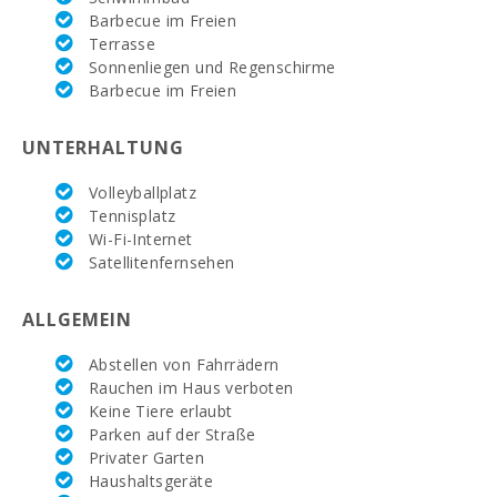
Wohnzimmer:
1
Barbecue im Freien
Terrasse
Toiletten:
1
Sonnenliegen und Regenschirme
Barbecue im Freien
Privates Badezimmer im Schlafzimmer (Suite):
6
UNTERHALTUNG
Schlafzimmer mit zwei Einzelbetten (90x200):
5
Doppelbett-Schlafzimmer (150X200):
1
Volleyballplatz
Tennisplatz
Anzahl der Personen:
12 + 2 Babys
Wi-Fi-Internet
Satellitenfernsehen
Terrasse (m2):
70
ALLGEMEIN
Abstellen von Fahrrädern
Rauchen im Haus verboten
Keine Tiere erlaubt
Parken auf der Straße
Privater Garten
Haushaltsgeräte