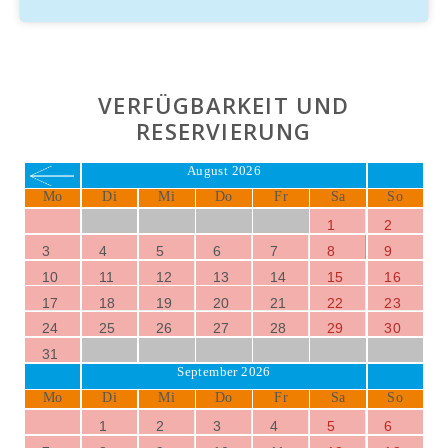
(mittwochs), der ebenfalls in nur 20 Minuten erreichbar ist.
Unterstellmöglichkeit für Räder, Transport von Finca
zum Tourstartpunkt, Radlerverpflegung auf der
Finca, professionelle Radverleiher, ausgewiesene
VERFÜGBARKEIT UND
Radlerstrecke
RESERVIERUNG
August 2026
Mo
Di
Mi
Do
Fr
Sa
So
1
2
3
4
5
6
7
8
9
10
11
12
13
14
15
16
17
18
19
20
21
22
23
24
25
26
27
28
29
30
31
September 2026
Mo
Di
Mi
Do
Fr
Sa
So
1
2
3
4
5
6