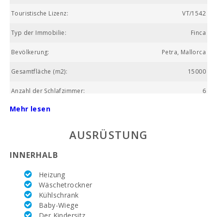
Touristische Lizenz:
VT/1542
Typ der Immobilie:
Finca
Bevölkerung:
Petra, Mallorca
Gesamtfläche (m2):
15000
Anzahl der Schlafzimmer:
6
Mehr lesen
Wohnfläche (m2):
400
Golfplatz La Reserva Rotana (km):
18.3
AUSRÜSTUNG
Wochenmarkt Montuiri (km):
10.8
INNERHALB
Supermarkt Juana Jaume Salom (km) :
3.9
Heizung
Wäschetrockner
See - Es Llac Gran (kм):
26.4
Kühlschrank
Baby-Wiege
Vergnügungspark - Palma Aquarium (km):
39
Der Kindersitz