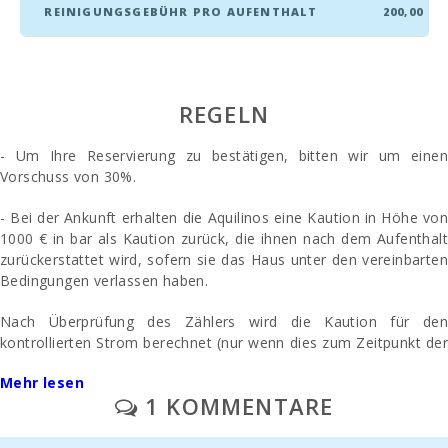
REINIGUNGSGEBÜHR PRO AUFENTHALT
200,00
REGELN
- Um Ihre Reservierung zu bestätigen, bitten wir um einen
Vorschuss von 30%.
- Bei der Ankunft erhalten die Aquilinos eine Kaution in Höhe von
1000 € in bar als Kaution zurück, die ihnen nach dem Aufenthalt
zurückerstattet wird, sofern sie das Haus unter den vereinbarten
Bedingungen verlassen haben.
Nach Überprüfung des Zählers wird die Kaution für den
kontrollierten Strom berechnet (nur wenn dies zum Zeitpunkt der
Anmietung vereinbart wurde).
Mehr lesen
1 KOMMENTARE
- Die Endreinigung wird separat bezahlt - 200 Euro
- Parkplatz / Garage im Freien: / ohne Vorbehalt