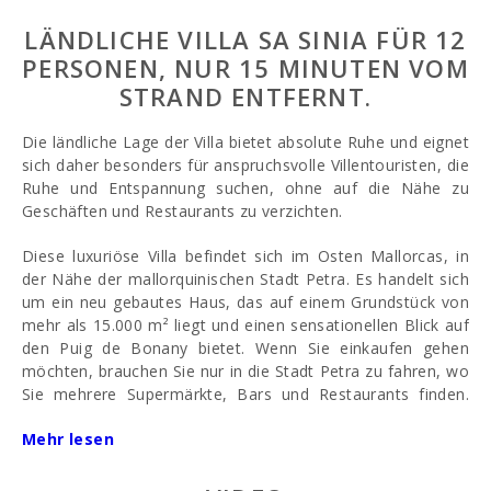
LÄNDLICHE VILLA SA SINIA FÜR 12
PERSONEN, NUR 15 MINUTEN VOM
STRAND ENTFERNT.
Die ländliche Lage der Villa bietet absolute Ruhe und eignet
sich daher besonders für anspruchsvolle Villentouristen, die
Ruhe und Entspannung suchen, ohne auf die Nähe zu
Geschäften und Restaurants zu verzichten.
Diese luxuriöse Villa befindet sich im Osten Mallorcas, in
der Nähe der mallorquinischen Stadt Petra. Es handelt sich
um ein neu gebautes Haus, das auf einem Grundstück von
mehr als 15.000 m² liegt und einen sensationellen Blick auf
den Puig de Bonany bietet. Wenn Sie einkaufen gehen
möchten, brauchen Sie nur in die Stadt Petra zu fahren, wo
Sie mehrere Supermärkte, Bars und Restaurants finden.
Die schönen Strände von Son Real und Son Serra liegen
Mehr lesen
ganz in der Nähe, nur etwa 20 Autominuten von der Villa
entfernt.