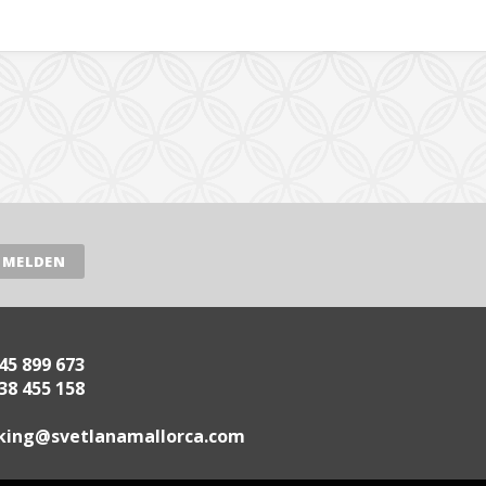
45 899 673
38 455 158
.acrollamanaltevs@gnikoob