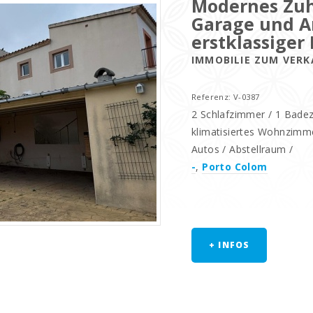
Modernes Zuh
Garage und A
erstklassiger
IMMOBILIE ZUM VER
Referenz: V-0387
2 Schlafzimmer / 1 Badez
klimatisiertes Wohnzimme
Autos / Abstellraum /
-
,
Porto Colom
+ INFOS