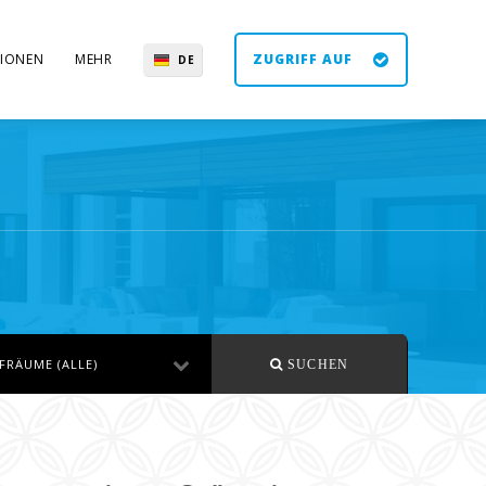
IONEN
MEHR
ZUGRIFF AUF
DE
EN
ES
UK
FRÄUME (ALLE)
SUCHEN