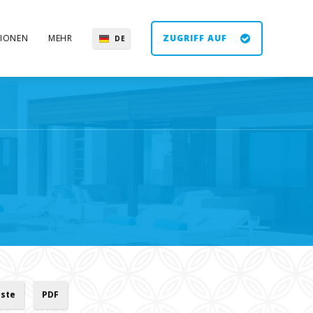
IONEN
MEHR
ZUGRIFF AUF
DE
EN
ES
UK
iste
PDF