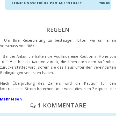
REINIGUNGSGEBÜHR PRO AUFENTHALT
200,00
REGELN
- Um Ihre Reservierung zu bestätigen, bitten wir um einen
Vorschuss von 30%.
- Bei der Ankunft erhalten die Aquilinos eine Kaution in Höhe von
1000 € in bar als Kaution zurück, die ihnen nach dem Aufenthalt
zurückerstattet wird, sofern sie das Haus unter den vereinbarten
Bedingungen verlassen haben.
Nach Überprüfung des Zählers wird die Kaution für den
kontrollierten Strom berechnet (nur wenn dies zum Zeitpunkt der
Anmietung vereinbart wurde).
Mehr lesen
1 KOMMENTARE
- Die Endreinigung wird separat bezahlt - 200 Euro
- Parkplatz / Garage im Freien: / ohne Vorbehalt