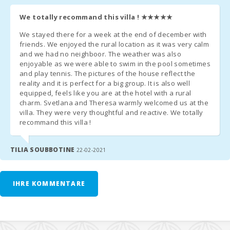
We totally recommand this villa !
★★★★★
Eine vorherige Anfrage: Ein Kinderbett und ein Hochstuhl werden
kostenlos angefordert.
We stayed there for a week at the end of december with
friends. We enjoyed the rural location as it was very calm
- Zweite Krippeneinheit - 8 € pro Tag
and we had no neighboor. The weather was also
enjoyable as we were able to swim in the pool sometimes
- In Zimmern, in denen ein Zustellbett hinzugefügt werden kann
and play tennis. The pictures of the house reflect the
und wann immer es verfügbar ist, beträgt der Preis 28 Euro pro
reality and it is perfect for a big group. It is also well
equipped, feels like you are at the hotel with a rural
Tag.
charm. Svetlana and Theresa warmly welcomed us at the
villa. They were very thoughtful and reactive. We totally
Frühstück: 13,00€ pax/tag
recommand this villa !
Halbpension: 32,50€ pax/tag. Mindestens 7 Tage. Die
Getränke am Abend sind nicht im Preis inbegriffen
TILIA SOUBBOTINE
22-02-2021
ZUSÄTZLICHE HINWEISE:
IHRE KOMMENTARE
- Einige Tage vor Ihrer Ankunft müssen Sie sich an die Rezeption
wenden, um Ihre Ankunftszeit (Flugnummer / Barcode, falls
zutreffend) mitzuteilen und die Schlüsselübergabe zu