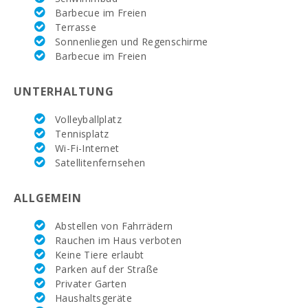
Wohnzimmer:
1
Barbecue im Freien
Terrasse
Toiletten:
1
Sonnenliegen und Regenschirme
Barbecue im Freien
Privates Badezimmer im Schlafzimmer (Suite):
6
UNTERHALTUNG
Schlafzimmer mit zwei Einzelbetten (90x200):
5
Doppelbett-Schlafzimmer (150X200):
1
Volleyballplatz
Tennisplatz
Anzahl der Personen:
12 + 2 Babys
Wi-Fi-Internet
Satellitenfernsehen
Terrasse (m2):
70
ALLGEMEIN
Abstellen von Fahrrädern
Rauchen im Haus verboten
Keine Tiere erlaubt
Parken auf der Straße
Privater Garten
Haushaltsgeräte