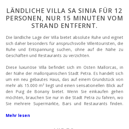
LÄNDLICHE VILLA SA SINIA FÜR 12
PERSONEN, NUR 15 MINUTEN VOM
STRAND ENTFERNT.
Die ländliche Lage der Villa bietet absolute Ruhe und eignet
sich daher besonders für anspruchsvolle Villentouristen, die
Ruhe und Entspannung suchen, ohne auf die Nähe zu
Geschäften und Restaurants zu verzichten.
Diese luxuriöse Villa befindet sich im Osten Mallorcas, in
der Nähe der mallorquinischen Stadt Petra. Es handelt sich
um ein neu gebautes Haus, das auf einem Grundstück von
mehr als 15.000 m² liegt und einen sensationellen Blick auf
den Puig de Bonany bietet. Wenn Sie einkaufen gehen
möchten, brauchen Sie nur in die Stadt Petra zu fahren, wo
Sie mehrere Supermärkte, Bars und Restaurants finden.
Die schönen Strände von Son Real und Son Serra liegen
Mehr lesen
ganz in der Nähe, nur etwa 20 Autominuten von der Villa
entfernt.