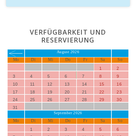
(mittwochs), der ebenfalls in nur 20 Minuten erreichbar ist.
Unterstellmöglichkeit für Räder, Transport von Finca
zum Tourstartpunkt, Radlerverpflegung auf der
Finca, professionelle Radverleiher, ausgewiesene
VERFÜGBARKEIT UND
Radlerstrecke
RESERVIERUNG
August 2026
Mo
Di
Mi
Do
Fr
Sa
So
1
2
3
4
5
6
7
8
9
10
11
12
13
14
15
16
17
18
19
20
21
22
23
24
25
26
27
28
29
30
31
September 2026
Mo
Di
Mi
Do
Fr
Sa
So
1
2
3
4
5
6