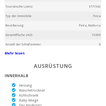
Touristische Lizenz:
VT/1542
Typ der Immobilie:
Finca
Bevölkerung:
Petra, Mallorca
Gesamtfläche (m2):
15000
Anzahl der Schlafzimmer:
6
Mehr lesen
Wohnfläche (m2):
400
Golfplatz La Reserva Rotana (km):
18.3
AUSRÜSTUNG
Wochenmarkt Montuiri (km):
10.8
INNERHALB
Supermarkt Juana Jaume Salom (km) :
3.9
Heizung
Wäschetrockner
See - Es Llac Gran (kм):
26.4
Kühlschrank
Baby-Wiege
Vergnügungspark - Palma Aquarium (km):
39
Der Kindersitz