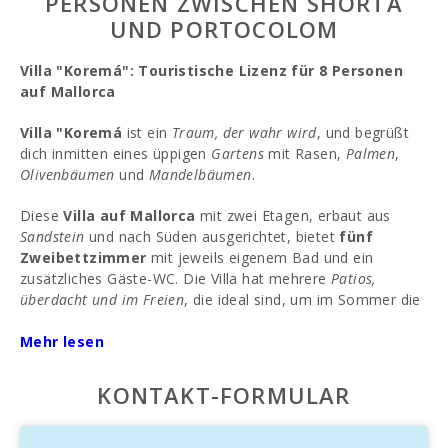
PERSONEN ZWISCHEN SHORTA
UND PORTOCOLOM
Villa "Koremá": Touristische Lizenz für 8 Personen
auf Mallorca
Villa "Koremá
ist ein
Traum, der wahr wird
, und begrüßt
dich inmitten eines üppigen
Gartens
mit Rasen,
Palmen
,
Olivenbäumen
und
Mandelbäumen
.
Diese
Villa auf Mallorca
mit zwei Etagen, erbaut aus
Sandstein
und nach Süden ausgerichtet, bietet
fünf
Zweibettzimmer
mit jeweils eigenem Bad und ein
zusätzliches Gäste-WC. Die Villa hat mehrere
Patios,
überdacht und im Freien
, die ideal sind, um im Sommer die
frische Luft zu genießen. Zur Ausstattung gehört ein
großer Mosaik-Pool
Mehr lesen
mit römischen Treppen, perfekt zum
Entspannen und Abkühlen im kristallklaren Wasser.
KONTAKT-FORMULAR
Der
italienisch inspirierte Innenhof
ist mit einem
umlaufenden Balkon und einem zentralen Brunnen
ausgestattet, wo du die mediterrane Sonne genießen