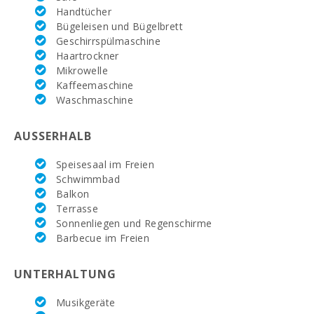
Handtücher
Badezimmer - Toilette, Dusche.:
5
Bügeleisen und Bügelbrett
Geschirrspülmaschine
Privates Badezimmer im Schlafzimmer
5
Haartrockner
(Suite):
Mikrowelle
Kaffeemaschine
Doppelbett-Schlafzimmer (180X200):
3
Waschmaschine
Schlafzimmer mit zwei Einzelbetten
1
(90x200):
AUSSERHALB
Doppelbett-Schlafzimmer (150X200):
1
Speisesaal im Freien
Schwimmbad
Abflachender Pool:
16 x 5 mt
Balkon
Terrasse
Preis:
3.350.000,00 €
Sonnenliegen und Regenschirme
Barbecue im Freien
UNTERHALTUNG
Musikgeräte