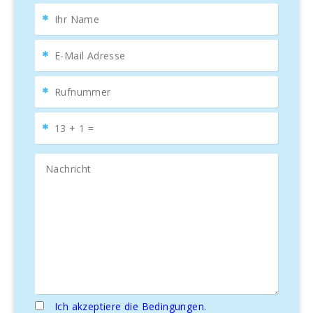
kannst. Die Villa verfügt außerdem über ein geräumiges
und helles
Wohn-Esszimmer
, eine
voll ausgestattete
Küche
, einen gemütlichen
Innenhof
und einen
Grillbereich
für Mahlzeiten im Freien – ideal, um frische regionale
Produkte zu genießen.
Jedes
Doppelzimmer
ist elegant eingerichtet und bietet
zwei Einzelbetten oder ein Doppelbett, einen einstellbaren
Ventilator,
Fußbodenheizung
und ein modernes Bad en
suite. Zwei Schlafzimmer im Obergeschoss bieten
Meerblick
, während die anderen beiden sich im
Erdgeschoss befinden, wo sich auch die Küche und das
Gäste-WC befinden.
Das Herzstück des Hauses ist das
helle Wohnzimmer
und der Essbereich
, die mit Kassettendecken und
Terrakottafliesen gestaltet sind und den
Art Nouveau
-Stil
mit kolonialen Elementen und orientalischen Teppichen für
eine gemütliche Atmosphäre vereinen. Die
Villa bietet
Internet, gepflegte Gärten und Meerblick
von den
Terrassen, ideal zum Entspannen.
Ich akzeptiere die Bedingungen.