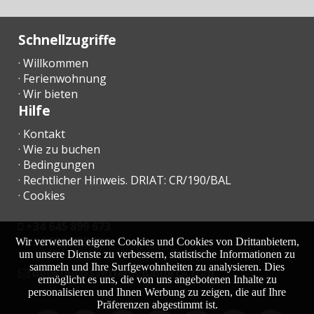
mit der Transaktion zu überprüfen.
Schnellzugriffe
Angebot unterliegt Fehlern, Preisänderungen,
· Willkommen
Auslassungen und Rückzug vom Markt:
· Ferienwohnung
· Wir bieten
Um Flexibilität zu gewährleisten und Missverständnisse zu
Hilfe
vermeiden, empfehlen wir den Kunden, sich darüber im
Klaren zu sein, dass unser Angebot möglichen Fehlern,
· Kontakt
Preisänderungen, Auslassungen und Rückzug vom Markt
· Wie zu buchen
ohne vorherige Ankündigung unterliegt.
· Bedingungen
· Rechtlicher Hinweis. DRIAT: CR/190/BAL
· Cookies
Kosten für die Übertragung des Eigentums,
Mehrwertsteuer, Notar- und Registrierungsgebühren zu
+34 645 899 673
Lasten des Käufers:
+34 638 455 158
Wir verwenden eigene Cookies und Cookies von Drittanbietern,
um unsere Dienste zu verbessern, statistische Informationen zu
Wir informieren unsere Kunden darüber, dass Kosten im
sammeln und Ihre Surfgewohnheiten zu analysieren. Dies
Zusammenhang mit der Eigentumsübertragung, wie
moc.acrollamanaltevs@gnikoob
ermöglicht es uns, die von uns angebotenen Inhalte zu
Steuern, Notar- und Registrierungsgebühren, vom Käufer
personalisieren und Ihnen Werbung zu zeigen, die auf Ihre
getragen werden. Wir empfehlen, diese zusätzlichen Kosten
Präferenzen abgestimmt ist.