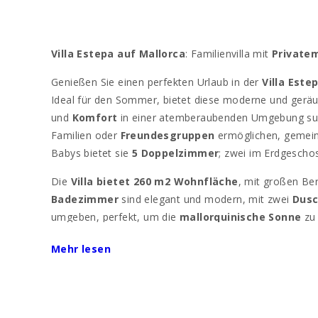
Villa Estepa auf Mallorca
: Familienvilla mit
Private
Genießen Sie einen perfekten Urlaub in der
Villa Este
Ideal für den Sommer, bietet diese moderne und geräu
und
Komfort
in einer atemberaubenden Umgebung such
Familien oder
Freundesgruppen
ermöglichen, gemei
Babys bietet sie
5 Doppelzimmer
; zwei im Erdgescho
Die
Villa bietet 260 m2 Wohnfläche
, mit großen Be
Badezimmer
sind elegant und modern, mit zwei
Dus
umgeben, perfekt, um die
mallorquinische Sonne
zu 
ausgestattet, ideal für
Speisen im Freien
.
Mehr lesen
Die Villa befindet sich auf einem
privaten 20.000 m2
charmante
Fischerdorf Porto Colom
, wo Sie die
Pro
machen. Die wunderschönen Strände von
Cala Marsa
Cala Murada
,
Cala Antena
,
Cala d′Or
,
Cala Gran
u