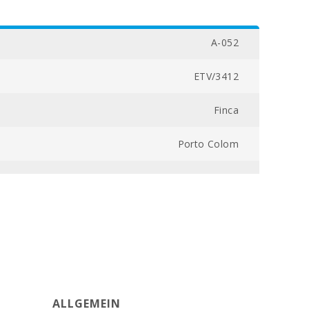
A-052
ETV/3412
Finca
Porto Colom
20000
3
5
260
ALLGEMEIN