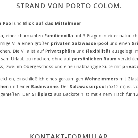
STRAND VON PORTO COLOM.
m Pool
und
Blick auf das Mittelmeer
pa
, einer charmanten
Familienvilla
auf 3 Etagen in einer natürl
mige Villa einen großen
privaten Salzwasserpool
und einen
Gri
en. Die Villa ist auf
Privatsphäre
und
Flexibilität
ausgelegt, m
nsam Urlaub zu machen, ohne auf
persönlichen Raum
verzichte
ss, zwei im Obergeschoss und eine unabhängige Suite mit
priva
reichen, einschließlich eines geräumigen
Wohnzimmers
mit Glas
chen
und einer
Badewanne
. Der
Salzwasserpool
(5x12 m) ist 
genießen. Der
Grillplatz
aus Backstein ist mit einem Tisch für 1
 eingezäunten Grundstück
und bietet Zugang zu den besten
St
menade
mit verschiedenen
Restaurants
und
Bars
genießen kön
l
und
s′Arenal
sind nur wenige Autominuten entfernt, ebenso wi
KONTAKT-FORMULAR
nd
Cala Esmeralda
.