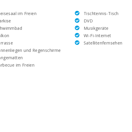
eisesaal im Freien
Tischtennis-Tisch
rkise
DVD
chwimmbad
Musikgeräte
lkon
Wi-Fi-Internet
rrasse
Satellitenfernsehen
nnenliegen und Regenschirme
ängematten
rbecue im Freien
: