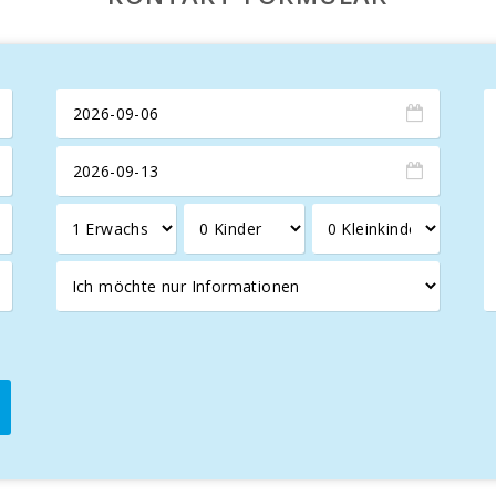
r exklusive
Yachthafen von Cala d′Or
, wo Sie
Geschäfte
,
Res
pektakuläre Aussichten
auf die
Bucht von Porto Colom
und 
e einen
unvergesslichen Urlaub auf Mallorca
suchen, mit eine
Aktivitäten auf der Insel
zu erkunden.