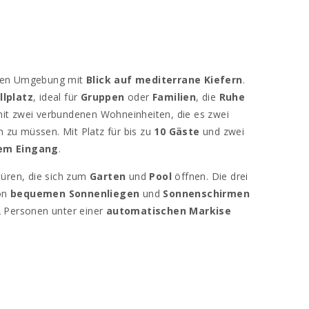
ichen Umgebung mit
Blick auf mediterrane Kiefern
.
llplatz
, ideal für
Gruppen
oder
Familien
, die
Ruhe
it zwei verbundenen Wohneinheiten, die es zwei
n zu müssen. Mit Platz für bis zu
10 Gäste
und zwei
tem Eingang
.
türen, die sich zum
Garten
und
Pool
öffnen. Die drei
von
bequemen Sonnenliegen
und
Sonnenschirmen
2 Personen unter einer
automatischen Markise
ränden
und Dörfern der Insel. In der Nähe liegt das
nen und die Möglichkeit haben,
Bootsausflüge
zu
e andere
berühmte Strände
in der Umgebung wie