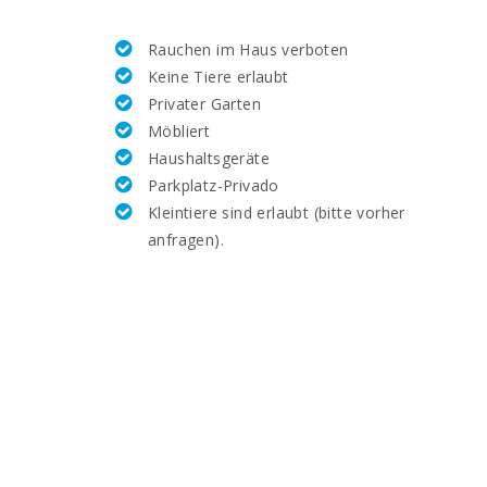
25,4
Rauchen im Haus verboten
58,9
Keine Tiere erlaubt
Privater Garten
5.8
Möbliert
Haushaltsgeräte
12.4
Parkplatz-Privado
Kleintiere sind erlaubt (bitte vorher
18,1
anfragen).
21,5
61,8
8.0
7.7
26,6