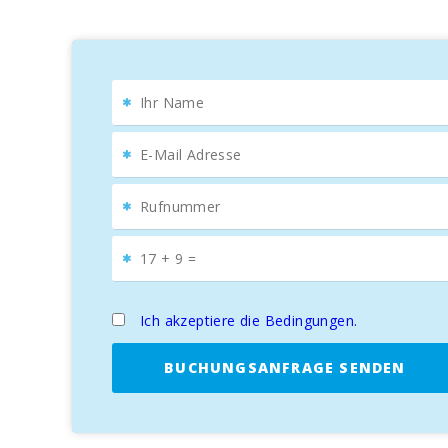
Nur 10 Minuten mit dem Auto entfernt befindet sich de
Golfbegeisterte haben Zugang zu
Vall d’Or Golf
, der
s
Villa Estepa
ist die
perfekte Wahl
für diejenigen, di
hervorragenden Lage
, um die besten
Strände
und
Ich akzeptiere die Bedingungen.
BUCHUNGSANFRAGE SENDEN