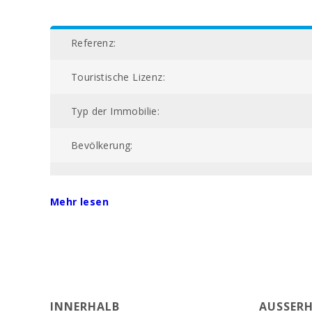
Referenz:
Touristische Lizenz:
Typ der Immobilie:
Bevölkerung:
Gesamtfläche (m2):
Mehr lesen
Nummer des Badezimmers:
Anzahl der Schlafzimmer:
Wohnfläche (m2):
INNERHALB
AUSSERH