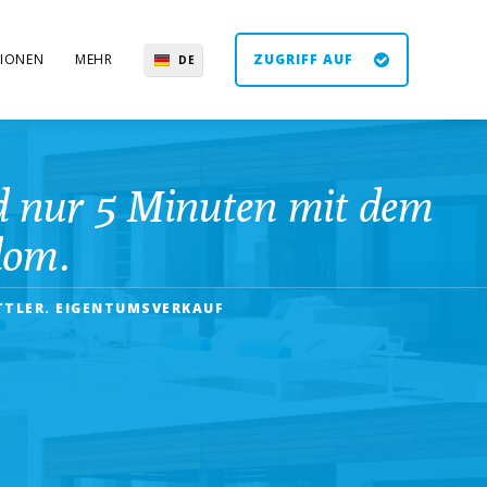
IONEN
MEHR
ZUGRIFF AUF
DE
EN
ES
UK
nd nur 5 Minuten mit dem
lom.
TTLER. EIGENTUMSVERKAUF