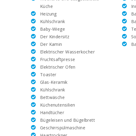
Küche
In
Nummer des Badezimmers:
Heizung
Ba
Kühlschrank
Ba
Anzahl der Schlafzimmer:
Baby-Wiege
Te
Der Kindersitz
So
Wohnfläche (m2):
Der Kamin
Ba
Elektrischer Wasserkocher
Golfplatz La Reserva Rotana (km):
Fruchtsaftpresse
Elektrischer Ofen
Vall d´Or Golf (км):
Toaster
Glas-Keramik
Reiten Son Menut (km):
Kühlschrank
Bettwäsche
Rafa Nadal Tennis Academy (km):
Küchenutensilien
Handtücher
Krankenhaus Manacor (km):
Bügeleisen und Bügelbrett
Krankenhaus Son Espases Palma de Mallorca (km)
Geschirrspülmaschine
Haartrockner