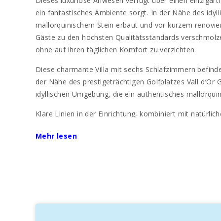
Dieses luxuriöse Anwesen verfügt über einen einzigart
ein fantastisches Ambiente sorgt. In der Nähe des idy
mallorquinischem Stein erbaut und vor kurzem renovier
Gäste zu den höchsten Qualitätsstandards verschmolze
ohne auf ihren täglichen Komfort zu verzichten.
Diese charmante Villa mit sechs Schlafzimmern befindet
der Nähe des prestigeträchtigen Golfplatzes Vall d′Or 
idyllischen Umgebung, die ein authentisches mallorqui
Klare Linien in der Einrichtung, kombiniert mit natürl
Der sorgfältig gestaltete Außenbereich der Villa bef
Mehr lesen
Blumen, umgeben von einem Feld mit wilden Olivenbäum
Oase im mallorquinischen Wald.
Diese Luxus-Villa von 500m2 ist in einem Haupthaus mi
Essbereich für 12 Personen, Grillplatz, Chill-out-Berei
einem Anbau, der durch den Garten verbunden ist, mit