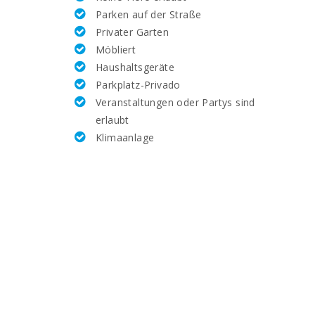
Parken auf der Straße
6
Privater Garten
Möbliert
6
Haushaltsgeräte
Parkplatz-Privado
520
Veranstaltungen oder Partys sind
erlaubt
28,9
Klimaanlage
7,0
14,0
26.9
25.4
63,5