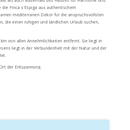
rhalb als auch außerhalb des Hauses für Harmonie und
e die Finca s′Espiga aus authentischem
gsamen mediterranen Dekor für die anspruchsvollsten
, die einen ruhigen und ländlichen Urlaub suchen,
m von allen Annehmlichkeiten entfernt. Sie liegt in
esens liegt in der Verbundenheit mit der Natur und der
et.
 Ort der Entspannung.
 einem wunderschön angelegten Garten mit Bäumen und
ieren. Der riesige 14x7m große Swimmingpool ist eine
 Pool verteilt; 1 Whirlpool, 1 Wohnzimmer, 1 Küche mit
 Sie essen wollen. Die sechste Suite befindet sich in