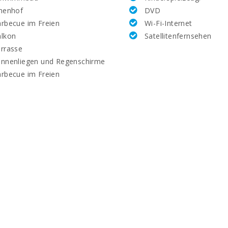
nenhof
DVD
rbecue im Freien
Wi-Fi-Internet
lkon
Satellitenfernsehen
rrasse
nnenliegen und Regenschirme
rbecue im Freien
: