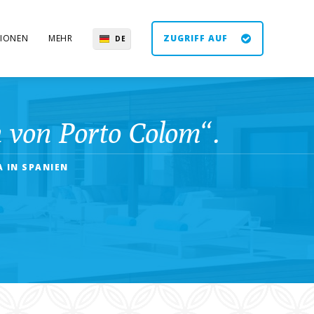
IONEN
MEHR
ZUGRIFF AUF
DE
EN
ES
UK
n von Porto Colom“.
 IN SPANIEN