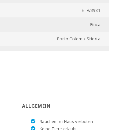
ETV/3981
Finca
Porto Colom / SHorta
700800001540900000000000000000000ETV/39815
si
17000
si
ALLGEMEIN
si
Rauchen im Haus verboten
si
Keine Tiere erlaubt