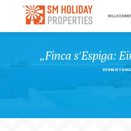
WILLKOMME
„Finca s′Espiga: E
VERMIETUNG