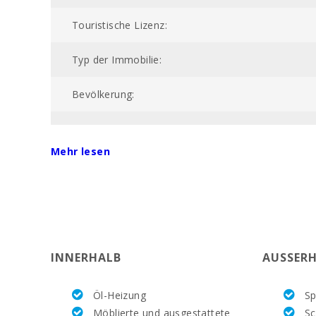
Touristische Lizenz:
Typ der Immobilie:
Bevölkerung:
NIU:
Mehr lesen
POOL:
Gesamtfläche (m2):
ETV:
INNERHALB
AUSSERH
AC:
Öl-Heizung
Sp
HEATING:
Möblierte und ausgestattete
S