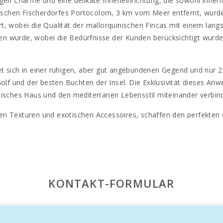
igen Charme und eine delikate Inneneinrichtung, die sowohl inne
llischen Fischerdorfes Portocolom, 3 km vom Meer entfernt, wurd
t, wobei die Qualität der mallorquinischen Fincas mit einem lan
n wurde, wobei die Bedürfnisse der Kunden berücksichtigt wurden
 sich in einer ruhigen, aber gut angebundenen Gegend und nur 2 k
Golf und der besten Buchten der Insel. Die Exklusivität dieses Anw
nisches Haus und den mediterranen Lebensstil miteinander verbind
ichen Texturen und exotischen Accessoires, schaffen den perfekten
indet sich auf einem herrlichen 15.000 m2 großen Grundstück mit
en und Pinien, die einen ruhigen und privaten Aufenthalt garant
t 5 Suiten, 5 Bäder und 2 Toiletten, eine von ihnen außerhalb am
KONTAKT-FORMULAR
ch und 4 Esstische, draußen und drinnen für Sie zu entscheiden, wo
 Bad und eigener Terrasse.