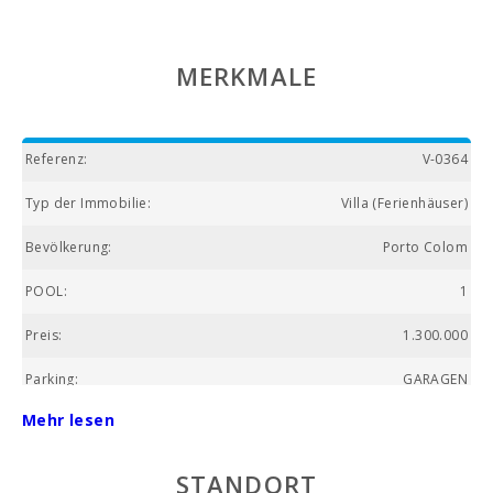
MERKMALE
Referenz:
V-0364
Typ der Immobilie:
Villa (Ferienhäuser)
Bevölkerung:
Porto Colom
POOL:
1
Preis:
1.300.000
Parking:
GARAGEN
Mehr lesen
Nummer des Badezimmers:
3
Anzahl der Schlafzimmer:
5
STANDORT