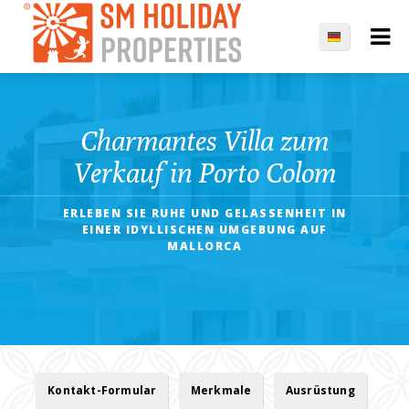
Charmantes Villa zum
Verkauf in Porto Colom
ERLEBEN SIE RUHE UND GELASSENHEIT IN
EINER IDYLLISCHEN UMGEBUNG AUF
MALLORCA
Kontakt-Formular
Merkmale
Ausrüstung