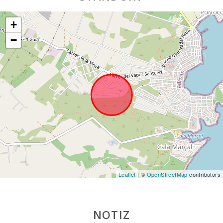
Wohnfläche (m2):
350
+
Grillplatz und Barbecue:
YES
−
Barbecue Hütte:
YES
Dusche im Freien ( Garten):
YES
Küchen:
2
Toiletten:
3
Preis:
1.300.000,00 €
Leaflet
| ©
OpenStreetMap
contributors
NOTIZ