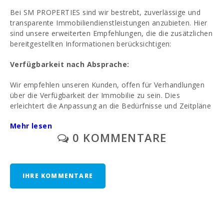
Bei SM PROPERTIES sind wir bestrebt, zuverlässige und
transparente Immobiliendienstleistungen anzubieten. Hier
sind unsere erweiterten Empfehlungen, die die zusätzlichen
bereitgestellten Informationen berücksichtigen:
Verfügbarkeit nach Absprache:
Wir empfehlen unseren Kunden, offen für Verhandlungen
über die Verfügbarkeit der Immobilie zu sein. Dies
erleichtert die Anpassung an die Bedürfnisse und Zeitpläne
beider beteiligten Parteien.
Mehr lesen
0 KOMMENTARE
Empfehlung, einen spezialisierten Anwalt zu
beauftragen:
Um die rechtliche Sicherheit der Transaktion zu
IHRE KOMMENTARE
gewährleisten, schlagen wir dringend vor, einen
spezialisierten Anwalt zu beauftragen. Professionelle
Beratung kann dazu beitragen, den rechtlichen Status des
Baus zu überprüfen und potenzielle Komplikationen zu