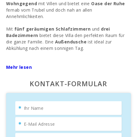
Wohngegend
mit Villen und bietet eine
Oase der Ruhe
fernab vom Trubel und doch nah an allen
Annehmlichkeiten.
Mit
fünf geräumigen Schlafzimmern
und
drei
Badezimmern
bietet diese Villa den perfekten Raum für
die ganze Familie. Eine
Außendusche
ist ideal zur
Abkühlung nach einem sonnigen Tag.
Ein
privater Pool
ist der perfekte Ort zum Entspannen und
Spaß haben. Ein
Mehr lesen
Essbereich im Freien mit Küche
ist ideal
für gesellige Zusammenkünfte und Grillabende im Freien
und schafft den perfekten Rahmen für unvergessliche
KONTAKT-FORMULAR
Mahlzeiten.
Ein
großer Keller
kann nach Ihren Bedürfnissen und
Vorlieben in zusätzlichen Wohnraum umgewandelt werden.
Eine
Garage bietet bequeme und sichere
Parkmöglichkeiten
für Ihr Fahrzeug.
Ein
gepflegter Garten
verleiht der Immobilie Charme und