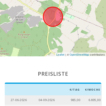
(km):
Vergnügungspark
- Palma
Aquarium (km):
Marineland
Mallorca (km):
Strand Son Baulo
(km):
Leaflet
| ©
OpenStreetMap
contributors
Strand von Can
Picafort (km):
Strand Cala
PREISLISTE
Antena, Manacor
(km):
Cuevas del
€/TAG
€/WOCHE
Drach(km):
27-06-2026
04-09-2026
985,00
6.895,00
Sandstrand - Cala
Millor (km):