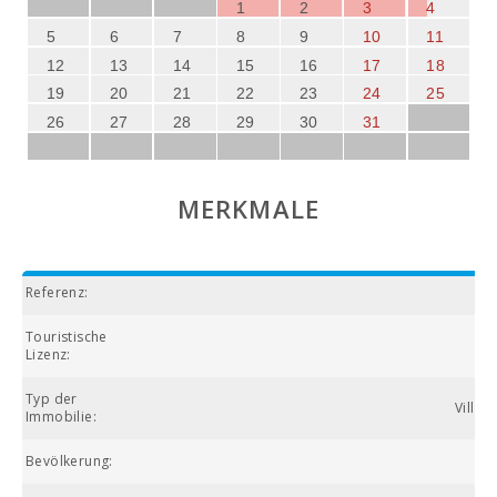
1
2
3
4
5
6
7
8
9
10
11
12
13
14
15
16
17
18
19
20
21
22
23
24
25
26
27
28
29
30
31
MERKMALE
Referenz:
Touristische
Lizenz:
Typ der
Villa 
Immobilie:
Bevölkerung: