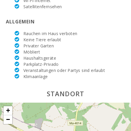
Wi-Fi-Internet
Satellitenfernsehen
Wochenmarkt in
Manacor (
Montag )(km):
ALLGEMEIN
Supermarkt
MERCADONA
Rauchen im Haus verboten
(km):
Keine Tiere erlaubt
Privater Garten
Supermarkt
Möbliert
EROSKY (km):
Haushaltsgeräte
Parkplatz-Privado
Supermarkt SPAR
(km):
Veranstaltungen oder Partys sind erlaubt
Klimaanlage
Supermarkt LIDL
(km):
STANDORT
Wassersport
(km):
+
JUNGLE PARC
−
MALLORCA (km):
Kathmandu-Park