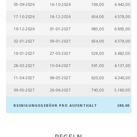
05-09-2026
16-10-2026
706,00
4.942,00
Steiniger Strand -
Alcanada (km):
17-10-2026
18-12-2026
654,00
4.578,00
Stand Playa de
19-12-2026
01-01-2027
985,00
6.895,00
Muro (km):
02-01-2027
09-01-2027
654,00
4.578,00
Stand Cala
Llombards(km):
10-01-2027
27-03-2027
526,00
3.682,00
Strand von
28-03-2027
10-04-2027
591,00
4.137,00
Alcudia (km):
11-04-2027
08-05-2027
620,00
4.340,00
Stand Cala
Anguila (km):
09-05-2027
26-06-2027
740,00
5.180,00
Strand Cala
Esmeralda (km):
REINIGUNGSGEBÜHR PRO AUFENTHALT
280,00
Strand
Esmeralda, Cala
Dor (m):
Strand Cala
REGELN