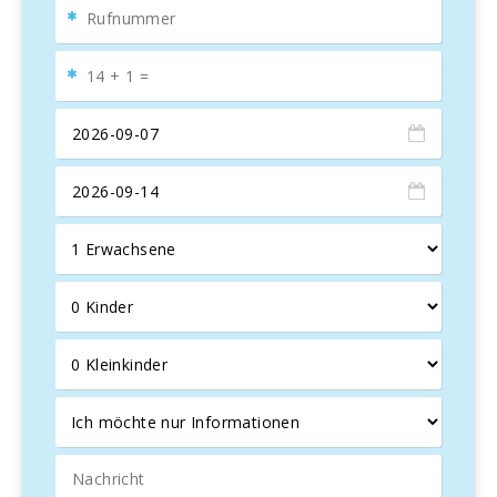
Das Innere der Villa verbindet
skandinavischen Charme
mit einem hellen, großzügigen Design
. Ein großer,
offener Wohnbereich
mit weißen Holzmöbeln,
Panoramafenstern, Kamin, Flachbildfernseher und Esstisch
bietet einen idealen Raum zum Entspannen und Verweilen.
Die
moderne, unabhängige Küche
mit langen
Arbeitsflächen und Zugang zur Terrasse erlaubt es, dass
bis zu
acht Personen bequem speisen
, egal ob drinnen
oder draußen.
Im
Erdgeschoss
gibt es ein Doppelzimmer mit eigenem
Bad – perfekt für Gäste, die keine Treppen steigen
möchten. Eine kleine Galerie im ersten Stock verbindet drei
weitere Schlafzimmer, jedes mit eigenem Kleiderschrank.
Ein gemeinsames Bad mit Doppelwaschbecken liegt
günstig, und eines der Schlafzimmer bietet ein eigenes Bad
mit Badewanne und einem 1,80 m breiten Bett.
In nur wenigen Kilometern Entfernung bietet die
Küstenlinie von Capdepera bis Cala d′Or
atemberaubende Natur und köstliche Gastronomie. Es Puig
Portocolom ist ideal gelegen, um den mediterranen Stil