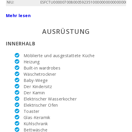
NIU:
ESFCTU000007008000592351000000000000000000
POOL:
Mehr lesen
Preis:
AUSRÜSTUNG
Gesamtfläche
(m2):
INNERHALB
Nummer des
Möblierte und ausgestattete Küche
Badezimmers:
Heizung
Built-in wardrobes
Anzahl der
Wäschetrockner
Schlafzimmer:
Baby-Wiege
Der Kindersitz
Wohnfläche (m2):
Der Kamin
Elektrischer Wasserkocher
Golfplatz La
Reserva Rotana
Elektrischer Ofen
(km):
Toaster
Glas-Keramik
Vall d´Or Golf
Kühlschrank
(км):
Bettwäsche