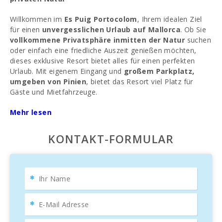
Willkommen im
Es Puig Portocolom
, Ihrem idealen Ziel
für einen
unvergesslichen Urlaub auf Mallorca
. Ob Sie
vollkommene Privatsphäre inmitten der Natur
suchen
oder einfach eine friedliche Auszeit genießen möchten,
dieses exklusive Resort bietet alles für einen perfekten
Urlaub. Mit eigenem Eingang und
großem Parkplatz,
umgeben von Pinien
, bietet das Resort viel Platz für
Gäste und Mietfahrzeuge.
Diese
Mehr lesen
zweistöckige Villa
begrüßt Sie mit einem üppigen
Innenhof, der zum Haupthaus führt. Zwei Terrassen mit
Bambussofas, Kissen und Esstischen
laden zum
KONTAKT-FORMULAR
Entspannen ein und bieten
Meer- und Naturblick
. Die
komfortablen
Rattanliegen am Pool
sind ideal, um sich
mit einem Buch zu entspannen oder im Schatten zu
erfrischen. Es Puig Portocolom bietet viele Orte, um
ruhige Momente mit Familie oder Freunden
zu
genießen, sowie stille Ecken im Garten, in denen ein alter
Olivenbaum eine besondere Atmosphäre schafft.