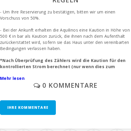
Serena (km):
- Um Ihre Reservierung zu bestätigen, bitten wir um einen
Playa de Cala
Vorschuss von 50%.
Barques (km):
- Bei der Ankunft erhalten die Aquilinos eine Kaution in Höhe von
Strand Cala
Ferrera (km):
500 € in bar als Kaution zurück, die ihnen nach dem Aufenthalt
zurückerstattet wird, sofern sie das Haus unter den vereinbarten
Cala Sa Nau
Bedingungen verlassen haben.
Strand (km):
*Nach Überprüfung des Zählers wird die Kaution für den
Cala Mondragó
kontrollierten Strom berechnet (nur wenn dies zum
(km):
Zeitpunkt der Anmietung vereinbart wurde).
Mehr lesen
Strand Cala
0 KOMMENTARE
Tropicana (km):
- Die Endreinigung (nur wenn dies zum Zeitpunkt der Anmietung
vereinbart wurde) wird separat bezahlt - 280 Euro.
Strand von Porto
Novo (km):
- Parkplatz / Garage im Freien: / ohne Vorbehalt.
IHRE KOMMENTARE
Strand Cala
Eine vorherige Anfrage: Ein Kinderbett und ein Hochstuhl werden
Murada (km):
kostenlos angefordert.
Strand S´Arenal