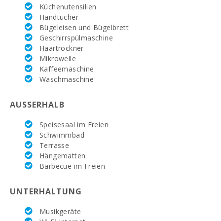
Küchenutensilien
Reiten Son Menut
(km):
Handtücher
Bügeleisen und Bügelbrett
Rafa Nadal
Geschirrspülmaschine
Tennis Academy
Haartrockner
(km):
Mikrowelle
Kaffeemaschine
Krankenhaus
Manacor (km):
Waschmaschine
Krankenhaus Son
AUSSERHALB
Espases Palma
de Mallorca (km):
Speisesaal im Freien
Wochenmarkt in
Schwimmbad
Porto Colom (
Terrasse
dienstags ) (km):
Hängematten
Barbecue im Freien
Wochenmarkt in
Felanitx (
sonntags )(km):
UNTERHALTUNG
Wochenmarkt
Musikgeräte
Montuiri (km):