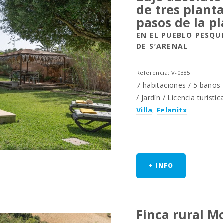
de tres plant
pasos de la p
EN EL PUEBLO PESQU
DE S′ARENAL
Referencia: V-0385
7 habitaciones / 5 baños /
/ Jardín / Licencia turistic
Villa
,
Felanitx
+ INFO
Finca rural M