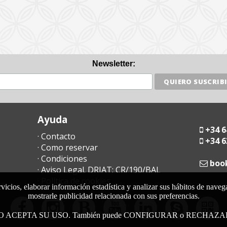
Newsletter:
Ayuda
+34 6
· Contacto
+34 6
· Como reservar
· Condiciones
moc
· Aviso Legal. DRIAT: CR/190/BAL
· Política de cookies
rvicios, elaborar información estadística y analizar sus hábitos de nave
mostrarle publicidad relacionada con sus preferencias.
DO ACEPTA SU USO. También puede CONFIGURAR o RECHAZAR la i