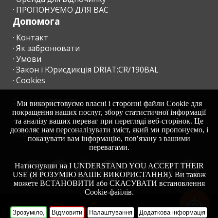
· ПРОПОНУЄМО ДЛЯ ВАС
Допомога
· Контакт
· Як забронювати
· Умови
· Закон і Юрисдикція DRIAT:CR/190BAL
· Cookies
+34 645 899 673
Ми використовуємо власні і сторонні файли Cookie для
+34 638 455 158
покращення наших послуг, збору статистичної інформації
та аналізу ваших переваг при перегляді веб-сторінок. Це
дозволяє нам персоналізувати зміст, який ми пропонуємо, і
moc.acrollamanaltevs@gnikoob
показувати вам інформацію, пов′язану з вашими
перевагами.
Натиснувши на I UNDERSTAND YOU ACCEPT THEIR
USE (Я РОЗУМІЮ ВАШЕ ВИКОРИСТАННЯ). Ви також
можете ВСТАНОВИТИ або СКАСУВАТИ встановлення
Cookie-файлів.
-
HOME
Зрозуміло,
Відмовити
Налаштування
Додаткова інформація