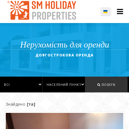
Нерухомість для оренди
ДОВГОСТРОКОВА ОРЕНДА
ПОШУК
Знайдено
[та]