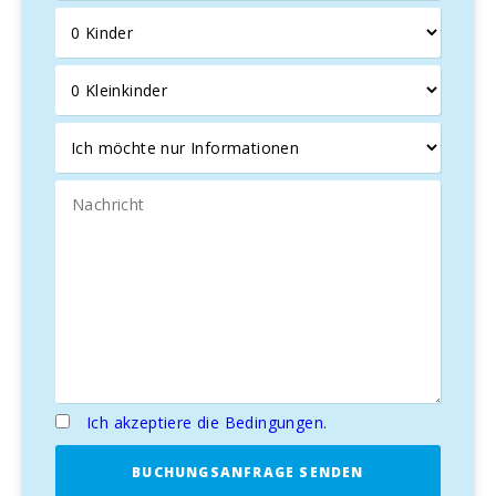
genießen können und die Möglichkeit haben,
Bootsausflüge
zu machen. Die wunderschönen Strände
von
Cala Marsal
und
s′Arenal
sind nur wenige
Autominuten entfernt, ebenso wie andere
berühmte
Strände
in der Umgebung wie
Cala Murada
,
Cala
Antena
,
Cala d′Or
,
Cala Gran
und
Cala Esmeralda
.
Nur 10 Minuten mit dem Auto entfernt befindet sich der
exklusive
Yachthafen von Cala d′Or
, wo Sie
Geschäfte
,
Restaurants
und
Bars
entlang des
Yachthafens
finden.
Golfbegeisterte haben Zugang zu
Vall d’Or Golf
, der
spektakuläre Aussichten
auf die
Bucht von Porto
Colom
und Abendessen in seinem
Restaurant
bietet.
Villa Estepa
ist die
perfekte Wahl
für diejenigen, die
einen
unvergesslichen Urlaub auf Mallorca
suchen, mit
einer Kombination aus
Luxus
,
Komfort
und einer
hervorragenden Lage
, um die besten
Strände
und
Ich akzeptiere die Bedingungen.
Aktivitäten auf der Insel
zu erkunden.
BUCHUNGSANFRAGE SENDEN