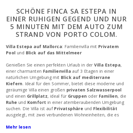
SCHÖNE FINCA SA ESTEPA IN
EINER RUHIGEN GEGEND UND NUR
5 MINUTEN MIT DEM AUTO ZUM
STRAND VON PORTO COLOM.
Villa Estepa auf Mallorca
: Familienvilla mit
Privatem
Pool
und
Blick auf das Mittelmeer
Genießen Sie einen perfekten Urlaub in der
Villa Estepa
,
einer charmanten
Familienvilla
auf 3 Etagen in einer
natürlichen Umgebung mit
Blick auf mediterrane
Kiefern
. Ideal für den Sommer, bietet diese moderne und
geräumige Villa einen großen
privaten Salzwasserpool
und einen
Grillplatz
, ideal für
Gruppen
oder
Familien
, die
Ruhe
und
Komfort
in einer atemberaubenden Umgebung
suchen. Die Villa ist auf
Privatsphäre
und
Flexibilität
ausgelegt, mit zwei verbundenen Wohneinheiten, die es
zwei Familien oder
Freundesgruppen
ermöglichen,
Mehr lesen
gemeinsam Urlaub zu machen, ohne auf
persönlichen