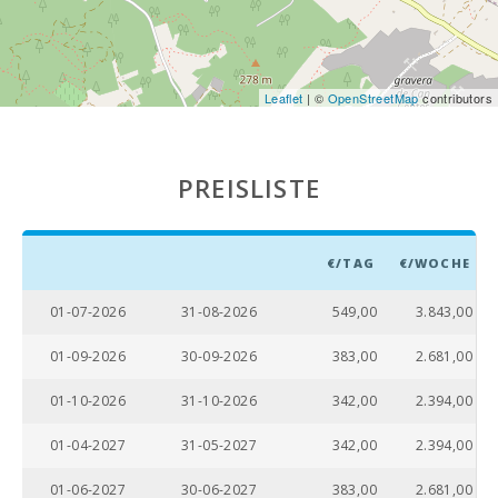
Strand von Porto Novo (km):
18,0
Strand Cala Murada (km):
9.2
Leaflet
| ©
OpenStreetMap
contributors
Strand S´Arenal Porto Colom (km):
7.5
Strand Cala Brafi (km):
9,3
PREISLISTE
Strand Cala Marsal (km):
8.8
Dorf Alcudia ( km ):
56,0
€/TAG
€/WOCHE
Dorf Felanitx ( km ):
6,2
01-07-2026
31-08-2026
549,00
3.843,00
Fähre - Hafen von Palma (km):
58,0
01-09-2026
30-09-2026
383,00
2.681,00
Bahnhof auf der Plaça de l′Estació, Manacor (km):
18,0
01-10-2026
31-10-2026
342,00
2.394,00
Intermodaler Bahnhof Palma (km):
56,0
01-04-2027
31-05-2027
342,00
2.394,00
Bushaltestelle (km):
6,5
01-06-2027
30-06-2027
383,00
2.681,00