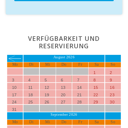
VERFÜGBARKEIT UND
RESERVIERUNG
August 2026
Mo
Di
Mi
Do
Fr
Sa
So
1
2
3
4
5
6
7
8
9
10
11
12
13
14
15
16
17
18
19
20
21
22
23
24
25
26
27
28
29
30
31
September 2026
Mo
Di
Mi
Do
Fr
Sa
So