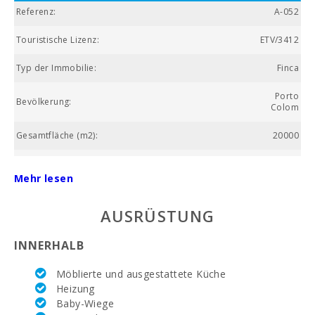
Referenz:
A-052
Touristische Lizenz:
ETV/3412
Typ der Immobilie:
Finca
Porto
Bevölkerung:
Colom
Gesamtfläche (m2):
20000
Nummer des Badezimmers:
3
Mehr lesen
Anzahl der Schlafzimmer:
5
AUSRÜSTUNG
Wohnfläche (m2):
260
INNERHALB
Golfplatz La Reserva Rotana (km):
25,4
Möblierte und ausgestattete Küche
Alcanada Golf (km ):
58,9
Heizung
Baby-Wiege
Vall d´Or Golf (км):
5.8