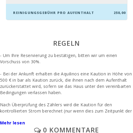
Entfernung zum Flughafen (кm):
50,0
REINIGUNGSGEBÜHR PRO AUFENTHALT
250,00
Grillplatz und Barbecue:
1
Dusche am Pool:
JA
Pool mit flachem Bereich für Kinder :
1
REGELN
Privater Pool mit Sonnenterrasse:
1
- Um Ihre Reservierung zu bestätigen, bitten wir um einen
Vorschuss von 30%.
Küchen:
1
- Bei der Ankunft erhalten die Aquilinos eine Kaution in Höhe von
Wohnzimmer mit Essbereich:
1
500 € in bar als Kaution zurück, die ihnen nach dem Aufenthalt
Wohnzimmer:
1
zurückerstattet wird, sofern sie das Haus unter den vereinbarten
Bedingungen verlassen haben.
Badezimmer - Toilette, Dusche.:
2
Nach Überprüfung des Zählers wird die Kaution für den
Badezimmer - Toilette, Bidet, Duschkabine,
kontrollierten Strom berechnet (nur wenn dies zum Zeitpunkt der
1
Badewanne:
Anmietung vereinbart wurde).
Mehr lesen
Baby-Bettchen:
2
0 KOMMENTARE
- Die Endreinigung wird separat bezahlt - 250 Euro.