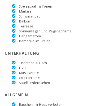
Speisesaal im Freien
Supermarkt LIDL (km):
9.6
Markise
Schwimmbad
Wassersport (km):
8,8
Balkon
Terrasse
JUNGLE PARC MALLORCA (km):
81.3
Sonnenliegen und Regenschirme
Hängematten
Kathmandu-Park (km):
76.7
Barbecue im Freien
Vergnügungspark - Palma Aquarium (km):
48.0
UNTERHALTUNG
Marineland Mallorca (km):
70.3
Tischtennis-Tisch
Wasserpark - Hidropark Alcudia (km):
57.0
DVD
Musikgeräte
Strand von Can Picafort (km):
52.0
Wi-Fi-Internet
Satellitenfernsehen
Strand Cala Antena, Manacor (km):
9.8
Cuevas del Drach(km):
17.8
ALLGEMEIN
Sandstrand - Cala Millor (km):
37,5
Rauchen im Haus verboten