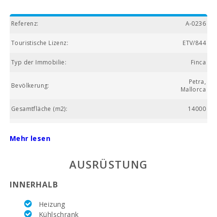
Referenz:
A-0236
Touristische Lizenz:
ETV/844
Typ der Immobilie:
Finca
Petra,
Bevölkerung:
Mallorca
Gesamtfläche (m2):
14000
Nummer des Badezimmers:
6
Mehr lesen
Anzahl der Schlafzimmer:
6
AUSRÜSTUNG
Wohnfläche (m2):
400
INNERHALB
Golfplatz La Reserva Rotana (km):
18.3
Heizung
Wochenmarkt Montuiri (km):
10.8
Kühlschrank