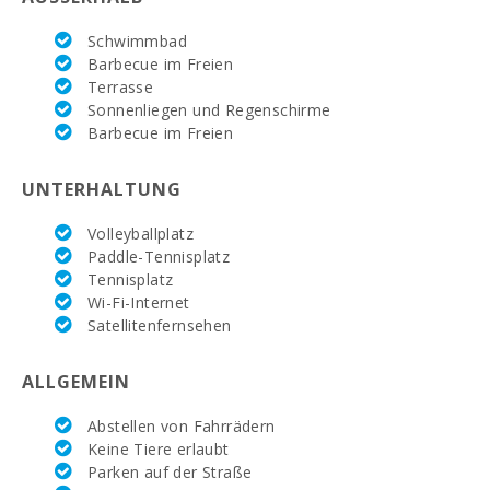
Pool mit flachem Bereich für Kinder :
12Х9 м
Schwimmbad
Privater Pool mit Sonnenterrasse:
2
Barbecue im Freien
Terrasse
Küchen:
1
Sonnenliegen und Regenschirme
Barbecue im Freien
Wohnzimmer mit Essbereich:
1
Wohnzimmer:
2
UNTERHALTUNG
Toiletten:
1
Volleyballplatz
Paddle-Tennisplatz
Badezimmer - Toilette, Bidet, Duschkabine,
Tennisplatz
6
Badewanne:
Wi-Fi-Internet
Satellitenfernsehen
Privates Badezimmer im Schlafzimmer (Suite):
6
Baby-Bettchen:
2
ALLGEMEIN
Schlafzimmer mit zwei Einzelbetten (90x200):
5
Abstellen von Fahrrädern
Keine Tiere erlaubt
Doppelbett-Schlafzimmer (150X200):
1
Parken auf der Straße