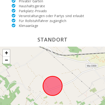
Privater Garten
Anzahl der Personen:
12 + 2 Babys
Haushaltsgeräte
Parkplatz-Privado
Terrasse (m2):
200
Veranstaltungen oder Partys sind erlaubt
Für Rollstuhlfahrer zugänglich
Klimaanlage
STANDORT
+
−