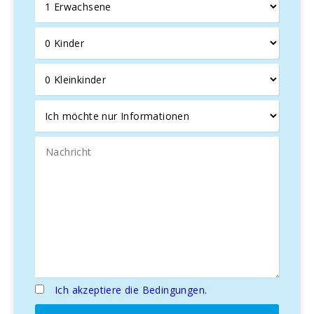
Doppelschlafzimmer mit eigenen Bädern mit Wanne. Zwei
der Zimmer haben Einzelbetten und einen direkten Zugang
zum Balkon. Der dritte Schlafraum ist mit einem
Doppelbett ausgestattet.
Das Haus hat einer voll eingerichteten Küche, wifi
Anschluss im Wohnbereich, en suite Badezimmern in alle
Schlafzimmern ausgestattet, warm und kalt Klimaanlagen,
sat tv, Safe, Waschmaschine, Bügeleisen, Trockenhaube,
Veranda, Barbecue und Parkplatz.
Eines der herausragendsten Merkmale dieser Villa ist ihre
Lage an einem der schönsten Radwege Mallorcas. In
Kombination mit den ausgezeichneten Möglichkeiten zur
Restaurierung und sicheren Aufbewahrung von Fahrrädern
ist diese Villa die perfekte Wahl für einen Fahrradurlaub auf
Mallorca.
Eines der herausragendsten Merkmale dieser Villa ist ihre
Ich akzeptiere die Bedingungen.
Lage an einem der schönsten Radwege Mallorcas. In
Kombination mit den ausgezeichneten Möglichkeiten zur