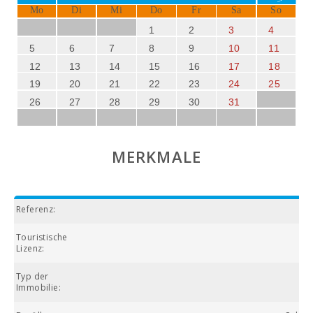
Mo
Di
Mi
Do
Fr
Sa
So
1
2
3
4
5
6
7
8
9
10
11
12
13
14
15
16
17
18
19
20
21
22
23
24
25
26
27
28
29
30
31
MERKMALE
Referenz:
Touristische
Lizenz:
Typ der
Immobilie: