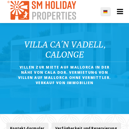
VILLA CA´N VADELL,
CALONGE
VILLEN ZUR MIETE AUF MALLORCA IN DER
NÄHE VON CALA DOR. VERMIETUNG VON
VILLEN AUF MALLORCA OHNE VERMITTLER.
VERKAUF VON IMMOBILIEN
Kontakt-Formular
Verfügbarkeit und Reservierung