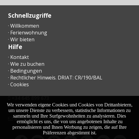
Schlafzimmer mit
Doppelbett oder
zwei
Schnellzugriffe
Einzelbetten:
· Willkommen
Anzahl der
· Ferienwohnung
Personen:
· Wir bieten
Hilfe
Terrasse (m2):
· Kontakt
· Wie zu buchen
· Bedingungen
· Rechtlicher Hinweis. DRIAT: CR/190/BAL
· Cookies
+34 645 899 673
+34 638 455 158
Wir verwenden eigene Cookies und Cookies von Drittanbietern,
um unsere Dienste zu verbessern, statistische Informationen zu
sammeln und Ihre Surfgewohnheiten zu analysieren. Dies
moc.acrollamanaltevs@gnikoob
ermöglicht es uns, die von uns angebotenen Inhalte zu
personalisieren und Ihnen Werbung zu zeigen, die auf Ihre
Präferenzen abgestimmt ist.