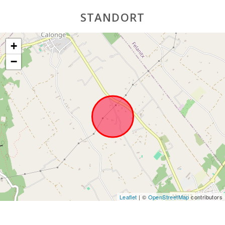
MALLORCA (km):
STANDORT
Kathmandu-Park
(km):
+
Vergnügungspark
- Palma
−
Aquarium (km):
Marineland
Mallorca (km):
Strand Son Baulo
(km):
Strand von Can
Picafort (km):
Strand Cala
Antena, Manacor
(km):
Leaflet
| ©
OpenStreetMap
contributors
Cuevas del
Drach(km):