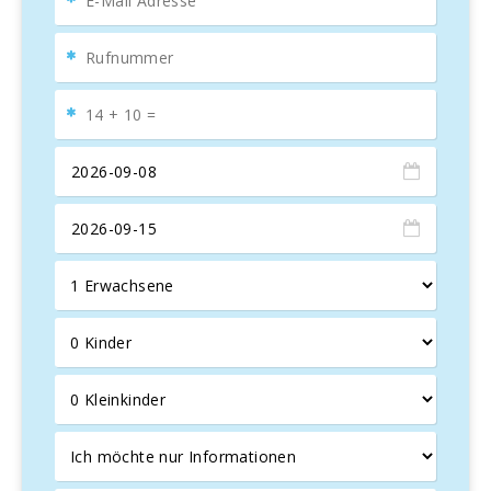
Diese elegante
mallorquinische Villa
, erbaut im Jahr
2014, wurde für
Familien
und
Reisende
entwickelt,
die
Ruhe
suchen, und bietet
geräumige
Außenbereiche
mit Blick auf einen
zauberhaften
Olivenhain
. Die
Terrasse
verfügt über eine
gemütliche, überdachte Lounge und einen großen Esstisch
für acht Personen, perfekt für unvergessliche
Freiluft-
Momente
.
Geräumige und exklusive Außenbereiche
Can Vadell
bietet einen großen
Grillplatz
und einen
10 x
5 Meter großen Pool
mit einer Tiefe von 1,80 m, ideal für
den Familienurlaub. Der im Aufbau
befindliche
mediterrane Garten
umgibt die Villa und
verleiht diesem
Ruhe-Oase
zusätzlichen Charme.
Moderne Innenräume und hochwertige
Annehmlichkeiten
Im Inneren besticht die Villa durch ein
modernes Design
,