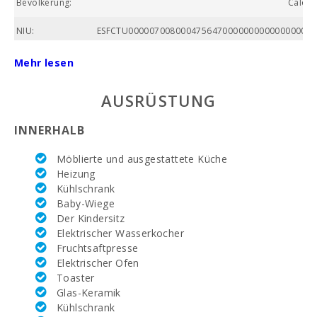
Bevölkerung:
Calong
NIU:
ESFCTU000007008000475647000000000000000000
Gesamtfläche
Mehr lesen
(m2):
AUSRÜSTUNG
Nummer des
Badezimmers:
INNERHALB
Anzahl der
Schlafzimmer:
Möblierte und ausgestattete Küche
Heizung
Wohnfläche (m2):
Kühlschrank
Baby-Wiege
Golfplatz La
Reserva Rotana
Der Kindersitz
(km):
Elektrischer Wasserkocher
Fruchtsaftpresse
Alcanada Golf
Elektrischer Ofen
(km ):
Toaster
Glas-Keramik
Vall d´Or Golf
Kühlschrank
(км):