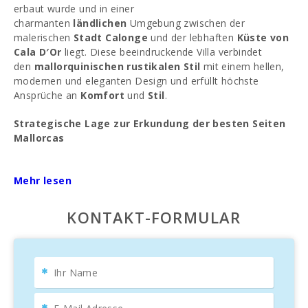
erbaut wurde und in einer
charmanten
ländlichen
Umgebung zwischen der
malerischen
Stadt Calonge
und der lebhaften
Küste von
Cala D′Or
liegt. Diese beeindruckende Villa verbindet
den
mallorquinischen rustikalen Stil
mit einem hellen,
modernen und eleganten Design und erfüllt höchste
Ansprüche an
Komfort
und
Stil
.
Strategische Lage zur Erkundung der besten Seiten
Mallorcas
Dank ihrer
privilegierten Lage
bietet
Can
Vadell
Mehr lesen
schnellen Zugang zu den besten Einkaufs-, Freizeit-
und Gastronomieangeboten in
Calonge
,
Cala
D′Or
und
Santanyí
. Nur wenige Autominuten entfernt
KONTAKT-FORMULAR
befinden sich die spektakulären
Strände von Cala
D′Or
und eine Reihe von natürlichen Buchten mit
kristallklarem Wasser, ideal, um die Schönheit
der
mallorquinischen Küste
zu genießen.
Ideal für Familien, die Entspannung und Spaß suchen