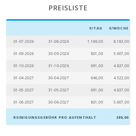
PREISLISTE
Sandstrand - Cala
Millor (km):
Sand- und
Felsstrand -
€/TAG
€/WOCHE
Strand von
Alcanada (m):
01-07-2026
31-08-2026
1.169,00
8.183,00
Stand Playa de
01-09-2026
30-09-2026
801,00
5.607,00
Muro (km):
01-10-2026
31-10-2026
691,00
4.837,00
Stand Cala
Llombards(km):
01-04-2027
30-04-2027
646,00
4.522,00
Strand von
Alcudia (km):
01-05-2027
31-05-2027
691,00
4.837,00
Stand Cala
01-06-2027
30-06-2027
801,00
5.607,00
Anguila (km):
Strand Cala
REINIGUNGSGEBÜHR PRO AUFENTHALT
280,00
Esmeralda (km):
Strand Gran