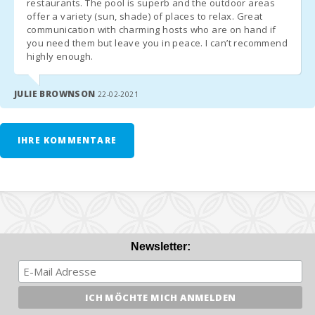
Manacor (km):
restaurants. The pool is superb and the outdoor areas
Tourismussteuer (Ökotaxe)
offer a variety (sun, shade) of places to relax. Great
communication with charming hosts who are on hand if
Tarif
: 2,20 € pro Person und Nacht für die ersten 8 Tage,
Intermodaler
Bahnhof Palma
you need them but leave you in peace. I can’t recommend
danach 1,10 €. Nicht anwendbar auf Kinder unter 16 Jahren.
(km):
highly enough.
Zahlung
: Bei Ankunft an die Agentur zu leisten.
Bushaltestelle
Gästeanmeldung (obligatorisch)
(km):
JULIE BROWNSON
22-02-2021
Ankunfts- und Abflugzeiten der Flüge.
Mobiltelefonnummer.
Entfernung zum
Flughafen (кm):
Informationen für Gäste über 16 Jahren:
IHRE KOMMENTARE
Grillplatz und
Reisepassnummer oder Personalausweis.
Barbecue:
Vollständiger Name.
Geburtsdatum.
Dusche am Pool:
Ausstellungsdatum und Gültigkeit des Dokuments.
Nationalität.
Toiletten:
Newsletter:
Privates
Badezimmer im
Schlafzimmer
(Suite):