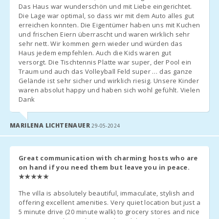
Reservierung erforderlich.
Porto Colom
Das Haus war wunderschön und mit Liebe eingerichtet.
(km):
Babybett und Hochstuhl
Die Lage war optimal, so dass wir mit dem Auto alles gut
: Kostenlos zur Verfügung (auf
erreichen konnten. Die Eigentümer haben uns mit Kuchen
vorherige Anfrage).
Strand Cala Brafi
und frischen Eiern überrascht und waren wirklich sehr
Zweites Babybett
: 20 € pro Tag.
(km):
sehr nett. Wir kommen gern wieder und würden das
Zusatzbett
: 28 € pro Tag (nur nach vorheriger Vereinbarung
Haus jedem empfehlen. Auch die Kids waren gut
verfügbar).
Strand Cala
versorgt. Die Tischtennis Platte war super, der Pool ein
Marsal (km):
Traum und auch das Volleyball Feld super … das ganze
- Verwaltungsgebühr - 6,3 %.
Gelände ist sehr sicher und wirklich riesig. Unsere Kinder
Entfernung zu
waren absolut happy und haben sich wohl gefühlt. Vielen
Restaurants (m):
Ankunftsinformationen
Dank
Ankunftszeit bestätigen
: Kontaktieren Sie die Agentur vor der
Dorf Alcudia ( km
Ankunft, um die Abholung der Schlüssel zu organisieren.
):
MARILENA LICHTENAUER
29-05-2024
Ankunft außerhalb der Öffnungszeiten
:
Schlüssel werden in einem Safe hinterlegt, wenn möglich, und
Dorf Felanitx ( km
ausstehende Zahlungen werden am nächsten Tag beglichen.
):
Great communication with charming hosts who are
Wenn kein Safe vorhanden ist, die Ankunft mit der Agentur
on hand if you need them but leave you in peace.
organisieren; es fällt eine zusätzliche Gebühr für verspätete
Fähre - Hafen von
★★★★★
Palma (km):
Ankünfte an.
Ankunft nach 23:00 Uhr
: Zuschlag von 50 €.
The villa is absolutely beautiful, immaculate, stylish and
Bahnhof auf der
Nebensaison
: Flexible Check-in- und Check-out-Zeiten;
offering excellent amenities. Very quiet location but just a
Plaça de
kontaktieren Sie die Agentur.
5 minute drive (20 minute walk) to grocery stores and nice
l′Estació,