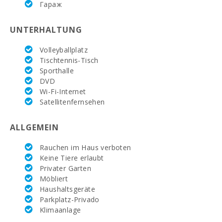
Гараж
Wochenmarkt in
Alcudia
UNTERHALTUNG
(dienstags und
sonntags)(km):
Volleyballplatz
Tischtennis-Tisch
Wochenmarkt in
Manacor (
Sporthalle
Montag )(km):
DVD
Wi-Fi-Internet
Supermarkt
Satellitenfernsehen
MERCADONA
(km):
ALLGEMEIN
Supermarkt
EROSKY (km):
Rauchen im Haus verboten
Keine Tiere erlaubt
Supermarkt LIDL
Privater Garten
(km):
Möbliert
Wassersport
Haushaltsgeräte
(km):
Parkplatz-Privado
Klimaanlage
JUNGLE PARC