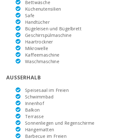
Bettwäsche
Reiten Son Menut
Küchenutensilien
(km):
Safe
Handtücher
Rafa Nadal
Bügeleisen und Bügelbrett
Tennis Academy
Geschirrspülmaschine
(km):
Haartrockner
Mikrowelle
Krankenhaus
Manacor (km):
Kaffeemaschine
Waschmaschine
Krankenhaus Son
Espases Palma
de Mallorca (km):
AUSSERHALB
Wochenmarkt in
Speisesaal im Freien
Porto Colom (
Schwimmbad
dienstags ) (km):
Innenhof
Balkon
Wochenmarkt in
Felanitx (
Terrasse
sonntags )(km):
Sonnenliegen und Regenschirme
Hängematten
Wochenmarkt
Barbecue im Freien
Montuiri (km):