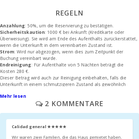
Beach (km):
REGELN
Strand Cala
Serena (km):
Anzahlung
: 50%, um die Reservierung zu bestätigen.
Sicherheitskaution
: 1000 € bei Ankunft (Kreditkarte oder
Strand Cala
Überweisung). Sie wird am Ende des Aufenthalts zurückerstattet,
Ferrera (km):
wenn die Unterkunft in dem vereinbarten Zustand ist.
Cala Sa Nau
Strom
: Wird nur abgezogen, wenn dies zum Zeitpunkt der
Strand (km):
Buchung vereinbart wurde.
Endreinigung
: Für Aufenthalte von 5 Nächten beträgt die
Cala Mondragó
Kosten 280 €.
(km):
Dieser Betrag wird auch zur Reinigung einbehalten, falls die
Unterkunft in einem schmutzigeren Zustand als gewöhnlich
Strand Cala
hinterlassen wird oder wenn der Müll und das Recycling am Ende
Tropicana (km):
Mehr lesen
des Aufenthalts nicht entfernt werden. In solchen Fällen werden
2 KOMMENTARE
Strand von Porto
die Kosten für zusätzliche Reinigungs- und
Novo (km):
Abfallmanagementarbeiten abgezogen, und der verbleibende
Betrag wird dem Kunden zurückerstattet.
Strand Cala
Murada (km):
Calidad general
★★★★★
Services und Extras
Parken
: Verfügbar im Freien oder in einer Garage, keine
Wir waren zwei Familien, die das Haus gemietet haben.
Strand S´Arenal