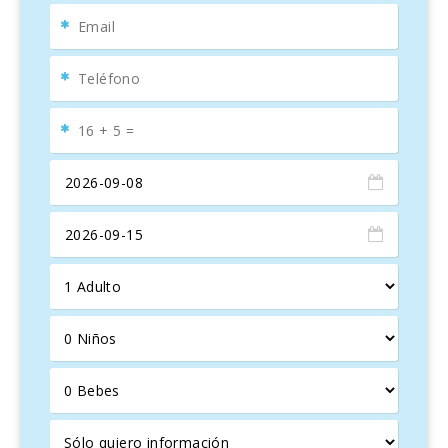
Diseñada para
familias
y
viajeros
en busca
de
tranquilidad
, esta elegante
villa mallorquina
,
construida en 2014, ofrece amplios
espacios
exteriores
con vistas a un encantador
olivar
.
La
terraza
cuenta con un acogedor salón cubierto y una
gran mesa de comedor para ocho personas, perfecta para
compartir momentos inolvidables
al aire libre
.
Exteriores Espaciosos y Exclusivos
Can Vadell
cuenta con una amplia
barbacoa
y
una
piscina de 10 x 5 metros
con una profundidad de
1,80 m, ideal para disfrutar en
familia
. El
jardín
mediterráneo
en desarrollo rodea la villa, añadiendo
encanto a este
oasis de paz
.
Interiores Modernos y Comodidades de Alta Gama
En el interior, la villa presenta un
diseño moderno
que
celebra la
tradición mallorquina
. El
salón comedor
, con
techos abovedados y un cómodo sofá, se complementa