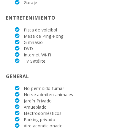
Mercado
Garaje
semanal en
Felanitx ( los
domingos )
ENTRETENIMIENTO
(km):
Pista de voleibol
Mercado
Mesa de Ping-Pong
semanal
Montuiri (km):
Gimnasio
DVD
Mercado
Internet Wi-Fi
semanal en
TV Satélite
Alcudia ( los
martes y los
domingos)
GENERAL
(km):
No permitido fumar
Mercado
semanal en
No se admiten animales
palma nova:
Jardín Privado
Amueblado
Supermercado
Electrodomésticos
- Mercadona
Parking privado
(km):
Aire acondicionado
Supermercado