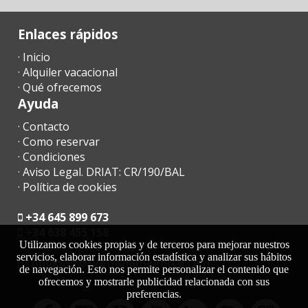
Parada de
autobuses
(km):
Enlaces rápidos
Distancia al
· Inicio
aeropuerto
· Alquiler vacacional
(кm):
· Qué ofrecemos
Ayuda
Zona de
barbacoa:
· Contacto
Ducha de
· Como reservar
piscina:
· Condiciones
· Aviso Legal. DRIAT: CR/190/BAL
Nº aseos:
· Política de cookies
Baños en suit:
+34 645 899 673
+34 638 455 158
Dormitorio
doble con
Utilizamos cookies propias y de terceros para mejorar nuestros
cama
servicios, elaborar información estadística y analizar sus hábitos
moc.acrollamanaltevs@gnikoob
matrimonio o
de navegación. Esto nos permite personalizar el contenido que
dos camas
ofrecemos y mostrarle publicidad relacionada con sus
individuales :
preferencias.