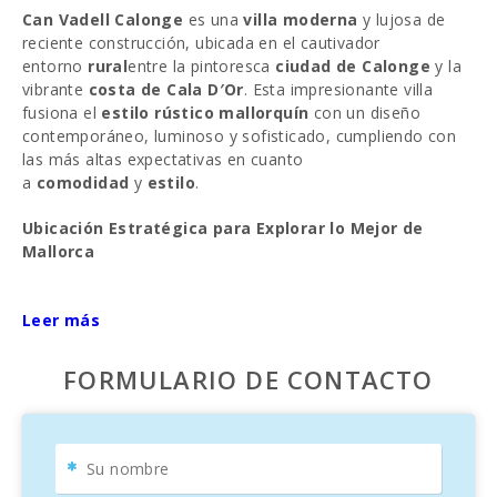
Can Vadell Calonge
es una
villa moderna
y lujosa de
reciente construcción, ubicada en el cautivador
entorno
rural
entre la pintoresca
ciudad de Calonge
y la
vibrante
costa de Cala D′Or
. Esta impresionante villa
fusiona el
estilo rústico mallorquín
con un diseño
contemporáneo, luminoso y sofisticado, cumpliendo con
las más altas expectativas en cuanto
a
comodidad
y
estilo
.
Ubicación Estratégica para Explorar lo Mejor de
Mallorca
Ubicada en un punto
privilegiado
,
Can Vadell
ofrece
acceso rápido a las mejores opciones
Leer más
de
compras
,
ocio
y
gastronomía
en
Calonge
,
Cala
D′Or
y
Santanyí
. A solo minutos en coche, encontrarás las
FORMULARIO DE CONTACTO
espectaculares
playas de Cala D′Or
y una serie de
calas
naturales
de aguas cristalinas, ideales para disfrutar de la
belleza del
litoral mallorquín
.
Ideal para Familias en Búsqueda de Relax y Diversión