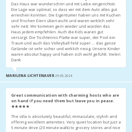
Nau (km):
Das Haus war wunderschön und mit Liebe eingerichtet.
Cuna y silla alta
: Incluidas sin coste (previa solicitud).
Die Lage war optimal, so dass wir mit dem Auto alles gut
Segunda cuna
: 20 € por día.
Cala
erreichen konnten. Die Eigentümer haben uns mit Kuchen
Mondragó
Cama extra
: 38 € por día (disponible solo si se acordó antes).
und frischen Eiern überrascht und waren wirklich sehr
(km):
Comisión por gestión son 6,3%.
sehr nett. Wir kommen gern wieder und würden das
Haus jedem empfehlen. Auch die Kids waren gut
Playa Cala
versorgt. Die Tischtennis Platte war super, der Pool ein
Tropicana
INSTRUCCIONES DE LLEGADA
Traum und auch das Volleyball Feld super … das ganze
(km):
Gelände ist sehr sicher und wirklich riesig. Unsere Kinder
Confirmar horario de llegada
: Contactar con la agencia antes
waren absolut happy und haben sich wohl gefühlt. Vielen
Playa Porto
de la llegada para organizar la recogida de llaves.
Dank
Novo (km):
Llegada fuera de horario
:
Llaves en caja de seguridad si es posible, y cualquier pago
Playa Cala
MARILENA LICHTENAUER
pendiente se abona al día siguiente.
29-05-2024
Murada (km):
Si no hay caja de seguridad, organizar llegada con la agencia;
Playa S´Arenal
se aplica un cargo adicional por llegada tardía.
Porto Colom
Llegada después de las 23:00
: Suplemento de 50 €.
Great communication with charming hosts who are
(km):
on hand if you need them but leave you in peace.
Temporada baja
: Horarios de entrada y salida flexibles;
★★★★★
contactar con la agencia.
Playa Cala
Brafi (km):
The villa is absolutely beautiful, immaculate, stylish and
IMPUESTO TURÍSTICO (ECOTASA)
offering excellent amenities. Very quiet location but just a
Playa Cala
5 minute drive (20 minute walk) to grocery stores and nice
Marsal (km):