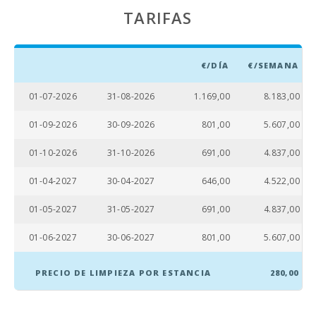
Playa Son
TARIFAS
Baulo (km):
Playa Can
Picafort (km):
€/DÍA
€/SEMANA
Playa Cala
Antena,
01-07-2026
31-08-2026
1.169,00
8.183,00
Manacor (km):
01-09-2026
30-09-2026
801,00
5.607,00
Cuevas del
Drach (km):
01-10-2026
31-10-2026
691,00
4.837,00
Playa de arena
01-04-2027
30-04-2027
646,00
4.522,00
- Cala Millor
(km):
01-05-2027
31-05-2027
691,00
4.837,00
Playa de arena
y roca - Playa
01-06-2027
30-06-2027
801,00
5.607,00
de Alcanada
(m):
PRECIO DE LIMPIEZA POR ESTANCIA
280,00
Playa de Muro
(km):