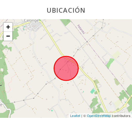
- Eroski (km):
UBICACIÓN
Supermercado
LIDL (km):
+
Deporte
−
Acuatico (km):
JUNGLE PARC
MALLORCA
(km):
Katmandu
Park (km):
Parque
atracciones -
Palma
Aquarium
(km):
Leaflet
| ©
OpenStreetMap
contributors
Marineland
Mallorca (km):