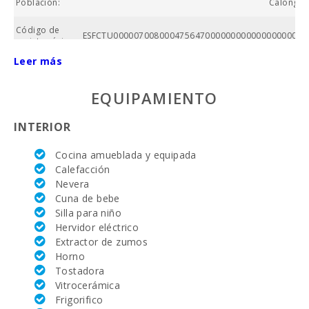
Población:
Calonge (
Código de
ESFCTU00000700800047564700000000000000000000
registro único:
Leer más
Superficie
propiedad
(m2):
EQUIPAMIENTO
Nº baños:
INTERIOR
Nº de
Cocina amueblada y equipada
dormitorios:
Calefacción
Nevera
Superficie
casa (m2):
Cuna de bebe
Silla para niño
Campo de
Hervidor eléctrico
golf La
Extractor de zumos
Reserva
Horno
Rotana (km):
Tostadora
Alcanada Golf
Vitrocerámica
(km ):
Frigorifico