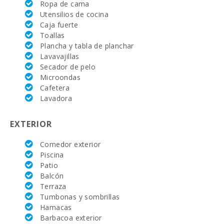
Ropa de cama
Vall d´Or Golf
Utensilios de cocina
(km):
Caja fuerte
Toallas
Equitación Son
Plancha y tabla de planchar
Menut (km):
Lavavajillas
Academia de
Secador de pelo
tenis Rafa
Microondas
Nadal (km):
Cafetera
Lavadora
Hospital de
Manacor (km):
EXTERIOR
Hospital Son
Espases Palma
Comedor exterior
de Mallorca
(km):
Piscina
Patio
Mercado
Balcón
semanal en
Terraza
Porto Colom (
Tumbonas y sombrillas
los martes )
(km):
Hamacas
Barbacoa exterior