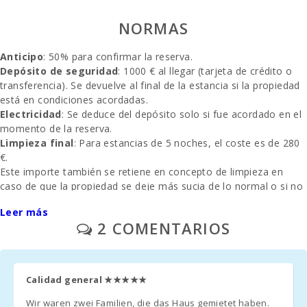
Cala
Llombards
NORMAS
(km):
Anticipo
: 50% para confirmar la reserva.
Playa de
Alcudia (km):
Depósito de seguridad
: 1000 € al llegar (tarjeta de crédito o
transferencia). Se devuelve al final de la estancia si la propiedad
Cala Anguila
está en condiciones acordadas.
(km):
Electricidad
: Se deduce del depósito solo si fue acordado en el
momento de la reserva.
Playa Cala
Limpieza final
: Para estancias de 5 noches, el coste es de 280
Esmeralda
(km):
€.
Este importe también se retiene en concepto de limpieza en
Playa Cala
caso de que la propiedad se deje más sucia de lo normal o si no
Gran (km):
se retire la basura y el reciclaje al finalizar la estancia. En estos
Leer más
casos, se descontará el coste correspondiente al trabajo
Playa Cala
2 COMENTARIOS
adicional de limpieza y gestión de residuos, y el importe restante
Serena (km):
se devolverá al cliente.
Playa Cala
Ferrera (km):
SERVICIOS Y EXTRAS
Calidad general
★★★★★
Playa Cala Sa
Wir waren zwei Familien, die das Haus gemietet haben.
Aparcamiento
: Disponible al aire libre o en garaje, sin reserva.