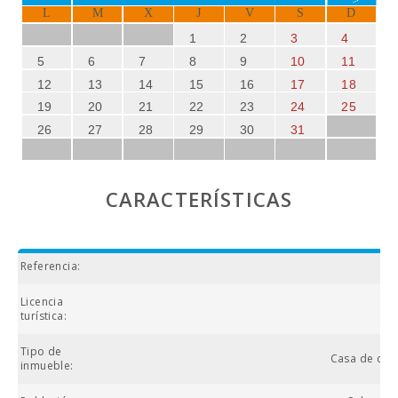
L
M
X
J
V
S
D
1
2
3
4
5
6
7
8
9
10
11
12
13
14
15
16
17
18
19
20
21
22
23
24
25
26
27
28
29
30
31
CARACTERÍSTICAS
Referencia:
Licencia
turística:
Tipo de
Casa de cam
inmueble: