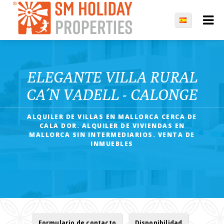
ELEGANTE VILLA RURAL
CA´N VADELL - CALONGE
ALQUILER DE VILLAS EN MALLORCA CERCA DE
CALA DOR. ALQUILER DE VIVIENDAS EN
MALLORCA SIN INTERMEDIARIOS. VENTA DE
INMUEBLES
Formulario de contacto
Disponibilidad