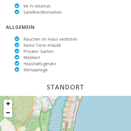
Wi-Fi-Internet
Supermarkt
EROSKY (m):
Satellitenfernsehen
Supermarkt SPAR
ALLGEMEIN
(km):
Rauchen im Haus verboten
Supermarkt LIDL
(km):
Keine Tiere erlaubt
Privater Garten
Wassersport (m):
Möbliert
Haushaltsgeräte
See - Es Llac Gran
Klimaanlage
(м):
JUNGLE PARC
STANDORT
MALLORCA (km):
Kathmandu-Park
+
(km):
−
Vergnügungspark
- Palma
Aquarium (km):