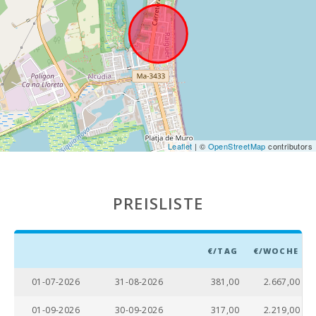
Marineland
Mallorca (km):
Wasserpark -
Hidropark
Alcudia (km):
Strand Son Baulo
(km):
Strand von Can
Leaflet
| ©
OpenStreetMap
contributors
Picafort (km):
Cuevas del
Drach(km):
PREISLISTE
Sand- und
Felsstrand -
Strand von
€/TAG
€/WOCHE
Alcanada (m):
01-07-2026
31-08-2026
381,00
2.667,00
Stand Playa de
Muro (km):
01-09-2026
30-09-2026
317,00
2.219,00