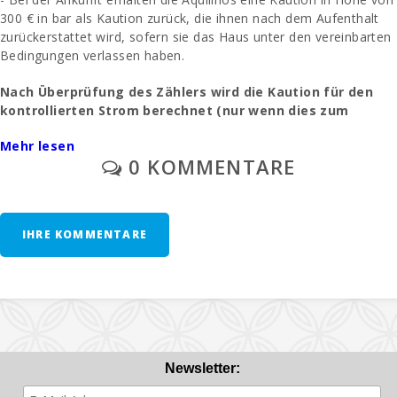
Esszimmer:
300 € in bar als Kaution zurück, die ihnen nach dem Aufenthalt
zurückerstattet wird, sofern sie das Haus unter den vereinbarten
Wohnzimmer:
Bedingungen verlassen haben.
Badezimmer -
Nach Überprüfung des Zählers wird die Kaution für den
Toilette, Dusche.:
kontrollierten Strom berechnet (nur wenn dies zum
Zeitpunkt der Anmietung vereinbart wurde).
Schlafzimmer mit
Mehr lesen
Etagenbett:
0 KOMMENTARE
- Die Endreinigung wird separat bezahlt - 180 Euro.
Schlafzimmer mit
zwei Einzelbetten
- Immobilienmanagement - 90€.
(90x200):
IHRE KOMMENTARE
- Verwaltungsgebühr - 6,3 %.
Doppelbett-
Schlafzimmer
- Parkplatz / Garage im Freien: / ohne Vorbehalt.
(150X200):
- Eine vorherige Anfrage: Ein Kinderbett und ein Hochstuhl -
Anzahl der
Personen:
30€
pro Woche.
Terrasse (m2):
- Zweite Krippeneinheit - 10 € pro Tag.
Newsletter: