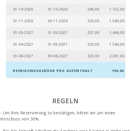
Entfernung zum
Strand (m):
01-10-2026
31-10-2026
246,00
1.722,00
Entfernung zu
01-11-2026
30-11-2026
220,00
1.540,00
Restaurants (m):
01-03-2027
31-03-2027
207,00
1.449,00
Dorf Alcudia ( km
):
01-04-2027
31-05-2027
220,00
1.540,00
Intermodaler
01-06-2027
30-06-2027
323,00
2.261,00
Bahnhof Palma
(km):
REINIGUNGSGEBÜHR PRO AUFENTHALT
190,00
Bahnhof Sa Pobla
(km):
Bushaltestelle
(m):
REGELN
Entfernung zum
Flughafen (кm):
- Um Ihre Reservierung zu bestätigen, bitten wir um einen
Vorschuss von 30%.
Küchen:
- Bei der Ankunft erhalten die Aquilinos eine Kaution in Höhe von