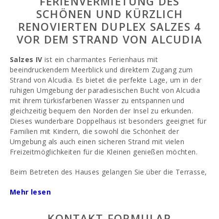
FERIENVERMIETUNG DES
SCHÖNEN UND KÜRZLICH
RENOVIERTEN DUPLEX SALZES 4
VOR DEM STRAND VON ALCUDIA
Salzes IV
ist ein charmantes Ferienhaus mit
beeindruckendem Meerblick und direktem Zugang zum
Strand von Alcudia. Es bietet die perfekte Lage, um in der
ruhigen Umgebung der paradiesischen Bucht von Alcudia
mit ihrem türkisfarbenen Wasser zu entspannen und
gleichzeitig bequem den Norden der Insel zu erkunden.
Dieses wunderbare Doppelhaus ist besonders geeignet für
Familien mit Kindern, die sowohl die Schönheit der
Umgebung als auch einen sicheren Strand mit vielen
Freizeitmöglichkeiten für die Kleinen genießen möchten.
Beim Betreten des Hauses gelangen Sie über die Terrasse,
die ideal für entspannte Mahlzeiten im Freien ist, in den
Mehr lesen
gemütlichen Wohnbereich. Hier können Sie gesellige
Stunden verbringen oder von der Couch aus das
Satellitenfernsehen genießen.
KONTAKT-FORMULAR