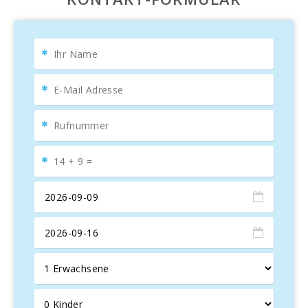
Das Haus erstreckt sich über zwei Etagen. Im Erdgeschoss
finden Sie ein helles Esszimmer mit Sofa, einem Tisch für
sechs Personen, einer voll ausgestatteten Küche und einer
Terrasse mit Blick auf den Strand von Puerto de Alcudia.
Im Obergeschoss erwarten Sie drei lichtdurchflutete
Schlafzimmer: eines mit einem Doppelbett (150 cm x 190
cm) und einer Terrasse mit Meerblick, ein weiteres mit
zwei Einzelbetten (90 cm x 190 cm) und das dritte mit
einem Etagenbett.
Die Unterkunft bietet Platz für bis zu sechs Personen in
den drei Doppelzimmern. Auf Anfrage kann gegen einen
Aufpreis ein zusätzliches Bett bereitgestellt werden.
Das Ferienhaus ist mit einem Gasofen und Herd
ausgestattet und verfügt über alle notwendigen Utensilien,
um köstliche Gerichte zuzubereiten. Es gibt zwei moderne
Badezimmer mit Dusche und WC.
Salzes IV
liegt in einer der besten Gegenden von Puerto de
Alcudia, in der Nähe von Supermärkten, Restaurants,