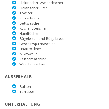
Salzes IV
ist somit der ideale Ort, um Ihren Mallorca-
Elektrischer Wasserkocher
Rafa Nadal
Urlaub in vollen Zügen zu genießen.
Tennis Academy
Elektrischer Ofen
(km):
Toaster
Kühlschrank
Tennis (km):
Bettwäsche
Küchenutensilien
Krankenhaus
Handtücher
Alcudia (km):
Bügeleisen und Bügelbrett
Geschirrspülmaschine
Krankenhaus
Manacor (km):
Haartrockner
Mikrowelle
Krankenhaus Son
Kaffeemaschine
Espases Palma
Waschmaschine
de Mallorca (km):
Wochenmarkt in
AUSSERHALB
Alcudia
(dienstags und
Balkon
sonntags)(km):
Terrasse
Supermarkt
MERCADONA
UNTERHALTUNG
(km):