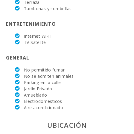
(km):
Terraza
Tumbonas y sombrillas
Mercado
semanal en
palma nova:
ENTRETENIMIENTO
Supermercado
Internet Wi-Fi
- Mercadona
TV Satélite
(km):
Supermercado
GENERAL
- Eroski (km):
No permitido fumar
Supermercado
No se admiten animales
- Spar (km):
Parking en la calle
Jardín Privado
Supermercado
LIDL (km):
Amueblado
Electrodomésticos
Deporte
Aire acondicionado
Acuatico (km):
UBICACIÓN
Lago - Es Llac
Gran (m):