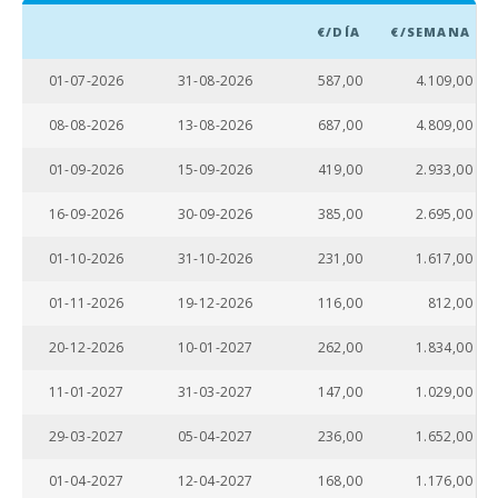
Playa Can
Picafort (km):
€/DÍA
€/SEMANA
Playa Torrent
01-07-2026
31-08-2026
587,00
4.109,00
des Revellar
(km):
08-08-2026
13-08-2026
687,00
4.809,00
Cuevas del
Drach (km):
01-09-2026
15-09-2026
419,00
2.933,00
Playa de arena
16-09-2026
30-09-2026
385,00
2.695,00
y roca - Playa
de Alcanada
01-10-2026
31-10-2026
231,00
1.617,00
(m):
01-11-2026
19-12-2026
116,00
812,00
Playa de Muro
(km):
20-12-2026
10-01-2027
262,00
1.834,00
Playa de arena
- Playa de
11-01-2027
31-03-2027
147,00
1.029,00
Alcudia (m):
29-03-2027
05-04-2027
236,00
1.652,00
Playa de Cala
Barques (km):
01-04-2027
12-04-2027
168,00
1.176,00