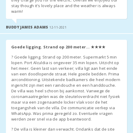
stay though it’s lovely place and the weather is always
- Si es posible una salida tardía, siempre que sea posible, el
warm!
coste de la prórroga hasta las 13:00 será de 60 euros y de 90
euros antes de las 17:00.
BUDDY JAMES ADAMS
12-11-2021
- En temporada baja la hora de entrada y de salida son flexibles.
Contactar con la agencia para concretar las horas.
Goede ligging. Strand op 200 meter...
★★★★
? Goede ligging. Strand op 200 meter. Supermarkt 5 min
lopen. Port Alculdia is ongeveer 35 min lopen. Uitzicht op
*ATENCIÓN!
het meer. Geen last van verkeer; villa ligt aan het einde
van een doodlopende straat. Hele goede bedden. Prima
Desde julio de 2016, el Gobierno ha implantado un
airconditioning. Uitstekende badkamers die heel modern
impuesto al turismo (ecotása).
ingericht zijn met een raindouche en een handdouche.
De villa was heel schoon bij aankomst. Vanwege de
- 2,20 € por noche y por persona primeros 8 días. Los días
coronamaatregelen was de sleuteloverdracht niet fysiek
posteriores 1,10€ por noche y persona. No es aplicable a niños
maar via een zogenaamde locker vlak voor de het
menores de 16 años.
toegangshek van de villa. De communicatie verliep via
WhatsApp. Was prima geregeld zo. Eventuele vragen
werden zeer snel via de app beantwoord.
- Esta cantidad debe ser abonada a la agencia en el momento de
la llegada.
? De villa is kleiner dan verwacht. Ondanks dat de site