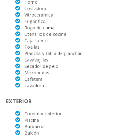
Rotana (km):
Horno
Tostadora
Alcanada Golf
Vitrocerámica
(km ):
Frigorifico
Ropa de cama
Academia de
Utensilios de cocina
tenis Rafa
Caja fuerte
Nadal (km):
Toallas
Hospital
Plancha y tabla de planchar
Alcudia(km):
Lavavajillas
Secador de pelo
Hospital de
Microondas
Manacor (km):
Cafetera
Lavadora
Hospital Son
Espases Palma
de Mallorca
EXTERIOR
(km):
Comedor exterior
Mercado
semanal en
Piscina
Alcudia ( los
Barbacoa
martes y los
Balcón
domingos)