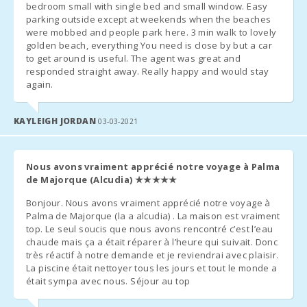
bedroom small with single bed and small window. Easy
parking outside except at weekends when the beaches
were mobbed and people park here. 3 min walk to lovely
golden beach, everything You need is close by but a car
to get around is useful. The agent was great and
responded straight away. Really happy and would stay
again.
KAYLEIGH JORDAN
03-03-2021
Nous avons vraiment apprécié notre voyage à Palma
de Majorque (Alcudia)
★★★★★
Bonjour. Nous avons vraiment apprécié notre voyage à
Palma de Majorque (la a alcudia) . La maison est vraiment
top. Le seul soucis que nous avons rencontré c’est l’eau
chaude mais ça a était réparer à l’heure qui suivait. Donc
très réactif à notre demande et je reviendrai avec plaisir.
La piscine était nettoyer tous les jours et tout le monde a
était sympa avec nous. Séjour au top