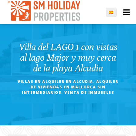
Villa del LAGO 1 con vistas
al lago Major y muy cerca
de la playa Alcudia
VILLAS EN ALQUILER EN ALCUDIA. ALQUILER
DE VIVIENDAS EN MALLORCA SIN
INTERMEDIARIOS. VENTA DE INMUEBLES