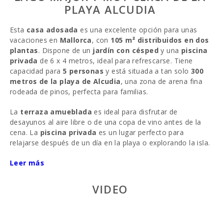
PLAYA ALCUDIA
Esta
casa adosada
es una excelente opción para unas
vacaciones en
Mallorca
, con
105 m² distribuidos en dos
plantas
. Dispone de un
jardín con césped
y una
piscina
privada
de 6 x 4 metros, ideal para refrescarse. Tiene
capacidad para
5 personas
y está situada a tan solo
300
metros de la playa de Alcudia
, una zona de arena fina
rodeada de pinos, perfecta para familias.
La
terraza amueblada
es ideal para disfrutar de
desayunos al aire libre o de una copa de vino antes de la
cena. La
piscina privada
es un lugar perfecto para
relajarse después de un día en la playa o explorando la isla.
En el interior, el
Leer más
salón-comedor
es espacioso y cómodo,
equipado con
aire acondicionado
y
TV satélite
. La
cocina abierta
, totalmente equipada, incluye horno,
VIDEO
lavavajillas, vitrocerámica, microondas, cafetera y
congelador. El acceso directo desde el salón a la terraza
facilita disfrutar del jardín y la piscina.