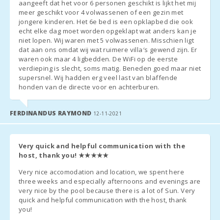
aangeeft dat het voor 6 personen geschikt is lijkt het mij
INFORMACIÓN ADICIONAL
meer geschikt voor 4 volwassenen of een gezin met
jongere kinderen. Het 6e bed is een opklapbed die ook
Por favor, envíenos la siguiente información para organizar su
echt elke dag moet worden opgeklapt wat anders kan je
llegada y salida y para registrar a todos los huéspedes en la
niet lopen. Wij waren met 5 volwassenen. Misschien ligt
Policía Nacional (Estas son condiciones estatales obligatorias).
dat aan ons omdat wij wat ruimere villa′s gewend zijn. Er
waren ook maar 4 ligbedden. De WiFi op de eerste
verdieping is slecht, soms matig. Beneden goed maar niet
- Hora de llegada y salida del vuelo:
supersnel. Wij hadden erg veel last van blaffende
honden van de directe voor en achterburen.
- Número de teléfono móvil:
TODOS LOS HUÉSPEDES MAYORES DE 16 AÑOS DEBEN ENVIAR
FERDINANDUS RAYMOND
12-11-2021
LA SIGUIENTE INFORMACIÓN A LA AGENCIA:
- número de pasaporte (o tarjeta de identidad):
Very quick and helpful communication with the
host, thank you!
★★★★★
- nombre y apellido:
Very nice accomodation and location, we spent here
- fecha de nacimiento:
three weeks and especially afternoons and evenings are
very nice by the pool because there is a lot of Sun. Very
- la fecha de emisión del pasaporte (o documento de identidad)
quick and helpful communication with the host, thank
you!
y sus líneas de validez: