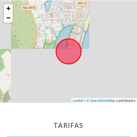
JUNGLE PARC
+
MALLORCA
(km):
−
Katmandu
Park (km):
Parque
atracciones -
Palma
Aquarium
(km):
Marineland
Mallorca (km):
Parque
acuático -
Leaflet
| ©
OpenStreetMap
contributors
Hidropark
Alcudia (km):
Playa Son
TARIFAS
Baulo (km):