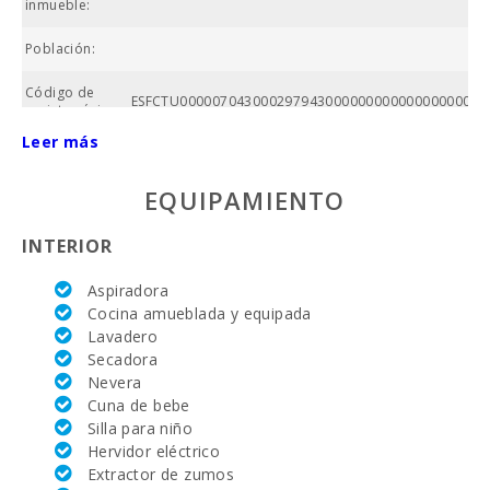
inmueble:
Población:
Código de
ESFCTU000007043000297943000000000000000000ET
registro único:
Leer más
Precio :
EQUIPAMIENTO
Superficie
propiedad
(m2):
INTERIOR
Nº baños:
Aspiradora
Cocina amueblada y equipada
Nº de
Lavadero
dormitorios:
Secadora
Superficie
Nevera
casa (m2):
Cuna de bebe
Silla para niño
Campo de
Hervidor eléctrico
golf La
Extractor de zumos
Reserva