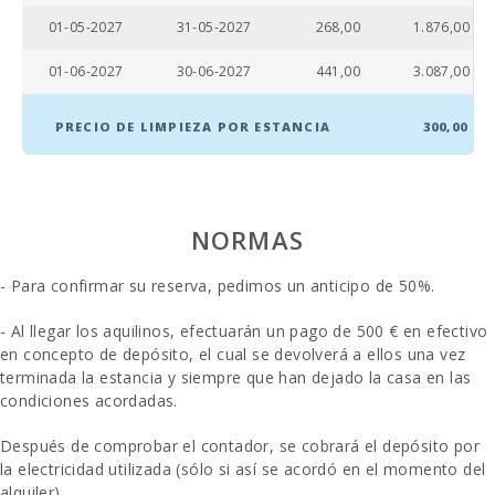
Distancia a la
01-05-2027
31-05-2027
268,00
1.876,00
playa (m):
01-06-2027
30-06-2027
441,00
3.087,00
Distancia a
restaurantes
(m):
PRECIO DE LIMPIEZA POR ESTANCIA
300,00
Pueblo
Alcudia (km):
Ferry - Puerto
NORMAS
de Palma (km):
Estación de
- Para confirmar su reserva, pedimos un anticipo de 50%.
tren
Intermodal de
- Al llegar los aquilinos, efectuarán un pago de 500 € en efectivo
Palma (km):
en concepto de depósito, el cual se devolverá a ellos una vez
terminada la estancia y siempre que han dejado la casa en las
Estación de
tren Sa Pobla
condiciones acordadas.
(km):
Después de comprobar el contador, se cobrará el depósito por
Parada de
la electricidad utilizada (sólo si así se acordó en el momento del
autobuses (m):
alquiler).