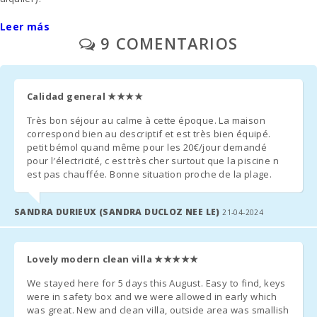
Distancia al
Leer más
aeropuerto
- Pago extra de luz - 18€ por dia.
(кm):
9 COMENTARIOS
- La limpieza final se paga por separado - 250 euros.
Ducha de
piscina:
.- Aparcamiento al aire libre/ garage: /sin reservar.
Calidad general
★★★★
Piscina
- A solicitud previa: una cuna y una silla alta se proporcionan de
privada con
Très bon séjour au calme à cette époque. La maison
terraza para
forma gratuita.
correspond bien au descriptif et est très bien équipé.
tomar el sol:
petit bémol quand même pour les 20€/jour demandé
- Segunda unidad de cuna - 20 € por día.
pour l′électricité, c est très cher surtout que la piscine n
Cocina :
est pas chauffée. Bonne situation proche de la plage.
- En las habitaciones donde se puede añadir una cama extra y
Salon -
siempre que esté disponible, el precio será de 38 euros por día.
comedor:
SANDRA DURIEUX (SANDRA DUCLOZ NEE LE)
21-04-2024
(sólo si así se acordó en el momento del alquiler).
Cuarto de
- Comisión por gestión son 6,3%.
baño - aseo ,
cabina ducha :
Lovely modern clean villa
★★★★★
NOTAS ADICIONALES:
We stayed here for 5 days this August. Easy to find, keys
Cuna de bebe:
were in safety box and we were allowed in early which
- Unos dias antes de su llegada, deben ponerse en contacto con
was great. New and clean villa, outside area was smallish
Dormitorio