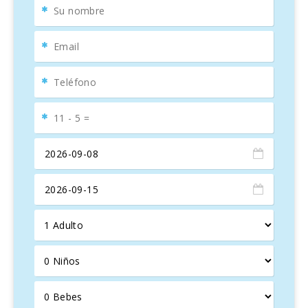
El
campo de golf de Aucanada
, a solo 4 kilómetros, es
uno de los mejores de Mallorca, con
18 hoyos
y vistas
impresionantes al mar. Además, cerca hay pequeñas calas
y puntos de interés histórico, como la
ciudad romana de
Pollentia
y el
teatro romano
.
Esta propiedad es ideal para quienes buscan unas
vacaciones tranquilas en Mallorca
, con acceso a la
playa, piscina privada y actividades cercanas, siendo una
opción perfecta para
familias
y amantes de la
naturaleza
y la
relajación
.
Villa del Lago 1, ETVPL/12780