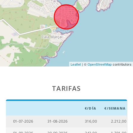
MALLORCA (km):
Katmandu Park
(km):
Parque
atracciones -
Palma Aquarium
(km):
Marineland
Mallorca (km):
Leaflet
| ©
OpenStreetMap
contributors
Playa Can Picafort
(km):
TARIFAS
Playa Cala Antena,
Manacor (km):
Cuevas del Drach
€/DÍA
€/SEMANA
(km):
01-07-2026
31-08-2026
316,00
2.212,00
Playa de arena -
Cala Millor (km):