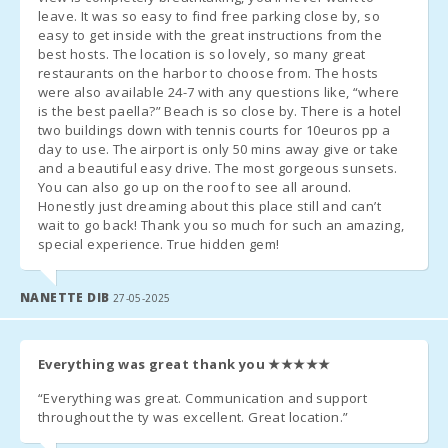
Aparcamiento
: Aparcamiento al aire libre/garaje: sin
reserva
.
Playa Cala Marsal
leave. It was so easy to find free parking close by, so
(m):
easy to get inside with the great instructions from the
A solicitud previa, se proporcionan de forma gratuita: una
cuna
best hosts. The location is so lovely, so many great
Distancia a la
y una
restaurants on the harbor to choose from. The hosts
silla alta
.
playa (m):
were also available 24-7 with any questions like, “where
is the best paella?” Beach is so close by. There is a hotel
Cuna adicional
: Segunda cuna:
10 € por día
.
Restaurante Sa
two buildings down with tennis courts for 10euros pp a
Caleta, Cala Millor
day to use. The airport is only 50 mins away give or take
(km):
Cama extra
: En habitaciones donde se pueda añadir una
cama
and a beautiful easy drive. The most gorgeous sunsets.
extra
, el precio será de 38
euros por día
, sujeto a
You can also go up on the roof to see all around.
Distancia a
disponibilidad.
Honestly just dreaming about this place still and can’t
restaurantes (m):
wait to go back! Thank you so much for such an amazing,
special experience. True hidden gem!
Pueblo Alcudia
NOTAS ADICIONALES:
(km):
15 días antes de su llegada, deben contactar con la
agencia de
NANETTE DIB
27-05-2025
Pueblo Felanitx (
recepción
para informar su horario de llegada (número de
km ):
vuelo/barco
en su caso) y organizar la
recogida de llaves
.
Ferry - Puerto de
Everything was great thank you
★★★★★
Una vez llegado al destino, por favor contáctenos por
teléfono
Palma (km):
y diríjanse directamente al alojamiento o al punto de
reunión
“Everything was great. Communication and support
previamente acordado.
Estación de tren
throughout the ty was excellent. Great location.”
en Plaça de
l′Estació, Manacor