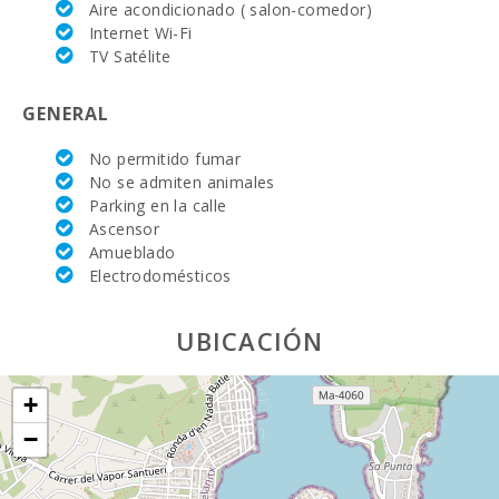
domingos)(km):
Aire acondicionado ( salon-comedor)
Internet Wi-Fi
Mercado semanal
TV Satélite
en palma nova:
GENERAL
Supermercado -
Mercadona (km):
No permitido fumar
Supermercado -
No se admiten animales
Eroski (m):
Parking en la calle
Ascensor
Supermercado
Amueblado
Spar (m):
Electrodomésticos
Supermercado
LIDL (km):
UBICACIÓN
Deporte Acuatico
(km):
+
Lago - Es Llac
−
Gran (km):
JUNGLE PARC