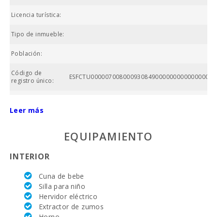
Licencia turística:
Tipo de inmueble:
Población:
Código de
ESFCTU00000700800093084900000000000000000
registro único:
AIRE
ACONDICIONADO:
Leer más
Nº baños:
EQUIPAMIENTO
Superficie casa
(m2):
INTERIOR
Vall d´Or Golf
Cuna de bebe
(km):
Silla para niño
Hervidor eléctrico
Equitación Son
Extractor de zumos
Menut (km):
Horno