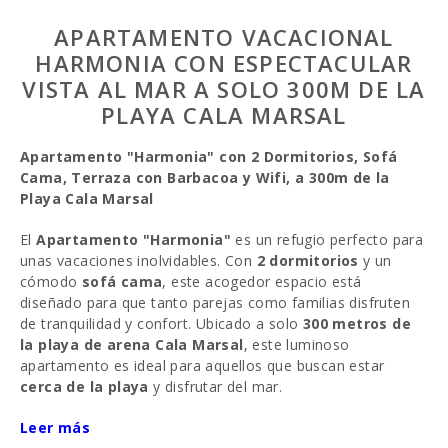
APARTAMENTO VACACIONAL
HARMONIA CON ESPECTACULAR
VISTA AL MAR A SOLO 300M DE LA
PLAYA CALA MARSAL
Apartamento "Harmonia" con 2 Dormitorios, Sofá
Cama, Terraza con Barbacoa y Wifi, a 300m de la
Playa Cala Marsal
El
Apartamento "Harmonia"
es un refugio perfecto para
unas vacaciones inolvidables. Con
2 dormitorios
y un
cómodo
sofá cama
, este acogedor espacio está
diseñado para que tanto parejas como familias disfruten
de tranquilidad y confort. Ubicado a solo
300 metros de
la playa de arena Cala Marsal
, este luminoso
apartamento es ideal para aquellos que buscan estar
cerca de la playa
y disfrutar del mar.
El apartamento está en el cuarto piso con ascensor y
Leer más