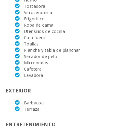
Tostadora
Academia de tenis
Rafa Nadal (km):
Vitrocerámica
Frigorifico
Hospital de
Ropa de cama
Manacor (km):
Utensilios de cocina
Caja fuerte
Hospital Son
Toallas
Espases Palma de
Mallorca (km):
Plancha y tabla de planchar
Secador de pelo
Mercado semanal
Microondas
en Porto Colom (
Cafetera
los martes ) (km):
Lavadora
Mercado semanal
en Felanitx ( los
EXTERIOR
domingos )(km):
Barbacoa
Mercado semanal
Terraza
Montuiri (km):
Mercado semanal
ENTRETENIMIENTO
en Alcudia ( los
martes y los