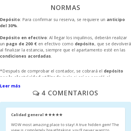
Playa Cala Ferrera
NORMAS
(km):
Playa Cala Sa Nau
Depósito
: Para confirmar su reserva, se requiere un
anticipo
(km):
del 30%
.
Cala Mondragó
Depósito en efectivo
: Al llegar los inquilinos, deberán realizar
(km):
un
pago de 200 €
en efectivo como
depósito
, que se devolver
al finalizar la estancia, siempre que el apartamento esté en las
Playa Cala
condiciones acordadas
Tropicana (km):
.
Playa Porto Novo
*Después de comprobar el contador, se cobrará el
depósito
(km):
por la electricidad utilizada
(solo si así se acordó al
momento del alquiler).
Playa Cala Murada
Leer más
(km):
4 COMENTARIOS
Limpieza final
: El costo de la limpieza final se paga por
Playa S´Arenal
separado:
180 euros
.
Porto Colom (km):
Gastos de electricidad
: Se paga por separado:
10 € por día
.
Calidad general
★★★★★
Playa Cala Brafi
(km):
WOW most amazing place to stay! A true hidden gem! The
gastos de gestion - 6,3%
view is completely breathtaking, you’ll never want to