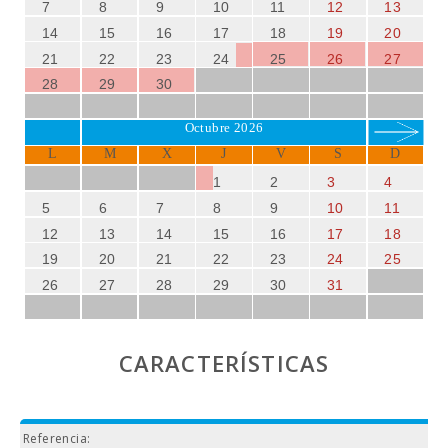
7
8
9
10
11
12
13
14
15
16
17
18
19
20
21
22
23
24
25
26
27
28
29
30
Octubre 2026
L
M
X
J
V
S
D
1
2
3
4
5
6
7
8
9
10
11
12
13
14
15
16
17
18
19
20
21
22
23
24
25
26
27
28
29
30
31
CARACTERÍSTICAS
Referencia: