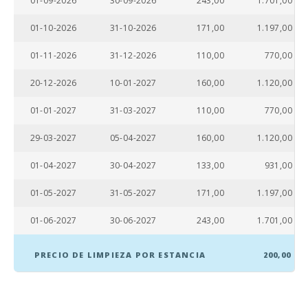
01-09-2026
30-09-2026
243,00
1.701,00
Playa de roca -
Alcanada (km) :
01-10-2026
31-10-2026
171,00
1.197,00
Playa de Muro
01-11-2026
31-12-2026
110,00
770,00
(km):
20-12-2026
10-01-2027
160,00
1.120,00
Cala Llombards
(km):
01-01-2027
31-03-2027
110,00
770,00
Playa de Alcudia
29-03-2027
05-04-2027
160,00
1.120,00
(km):
01-04-2027
30-04-2027
133,00
931,00
Cala Anguila (km):
01-05-2027
31-05-2027
171,00
1.197,00
Playa Cala
Esmeralda (km):
01-06-2027
30-06-2027
243,00
1.701,00
Playa Cala Gran
(km):
PRECIO DE LIMPIEZA POR ESTANCIA
200,00
Playa de Cala
Barques (km):