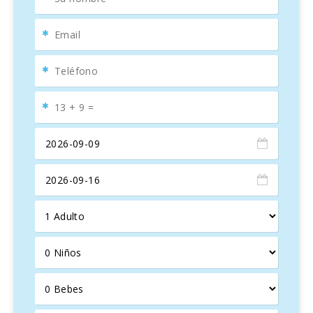
Ubicación privilegiada
La propiedad goza de una ubicación envidiable, justo en la
playa más grande de Mallorca, en una zona tranquila y
familiar. Aquí se pueden encontrar diversas opciones de
entretenimiento, como deportes acuáticos, restaurantes,
cafés, boutiques, parques infantiles y piscinas. Además,
bancos, centros médicos y supermercados están a poca
distancia, facilitando la estancia de los visitantes.
Para los amantes de la naturaleza, hay múltiples senderos
costeros y paseos marítimos que permiten disfrutar del
aire fresco y explorar otras playas encantadoras a solo 5
km de la propiedad. También es posible descubrir sitios
históricos fascinantes, como la ciudad romana de
Pollentia, su teatro romano, y la ciudad medieval de
Alcudia con su emblemático muro histórico.
Descubre la esencia de Alcudia
Port d’Alcudia, antiguamente un pequeño puerto pesquero,
es hoy un destino vibrante y lleno de encanto. Su paseo
marítimo, galardonado con premios de arquitectura y