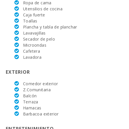
Ropa de cama
Hospital
Alcudia(km):
Utensilios de cocina
Caja fuerte
Hospital de
Toallas
Manacor (km):
Plancha y tabla de planchar
Lavavajillas
Hospital Son
Secador de pelo
Espases Palma
de Mallorca
Microondas
(km):
Cafetera
Lavadora
Mercado
semanal en
Alcudia ( los
EXTERIOR
martes y los
domingos)
Comedor exterior
(km):
Z.Comunitaria
Supermercado
Balcón
- Mercadona
Terraza
(km):
Hamacas
Barbacoa exterior
Supermercado
- Eroski (m):
ENTRETENIMIENTO