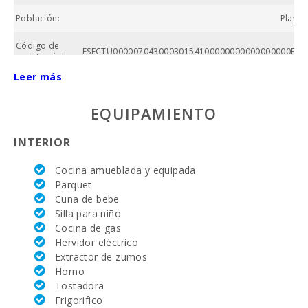
Población:
Playa 
Código de
ESFCTU00000704300030154100000000000000000ETV
registro único:
Leer más
Nº baños:
EQUIPAMIENTO
Nº de
dormitorios:
INTERIOR
Superficie
casa (m2):
Cocina amueblada y equipada
Parquet
Alcanada Golf
Cuna de bebe
(km ):
Silla para niño
Equitación
Cocina de gas
(km):
Hervidor eléctrico
Extractor de zumos
Academia de
Horno
tenis Rafa
Tostadora
Nadal (km):
Frigorifico