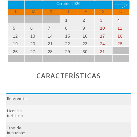
18 hoyos con vistas impresionantes al mar.
Octubre 2026
L
M
X
J
V
S
D
SUN OF THE BAY 3
es, sin duda, el alojamiento ideal para
quienes buscan combinar descanso, naturaleza y cultura
1
2
3
4
en una de las zonas más bellas de Mallorca. ¡No pierda la
5
6
7
8
9
10
11
oportunidad de disfrutar de unas vacaciones inolvidables
12
13
14
15
16
17
18
en este paraíso mediterráneo!
19
20
21
22
23
24
25
26
27
28
29
30
31
CARACTERÍSTICAS
Referencia:
Licencia
ET
turística:
Tipo de
Ap
inmueble: