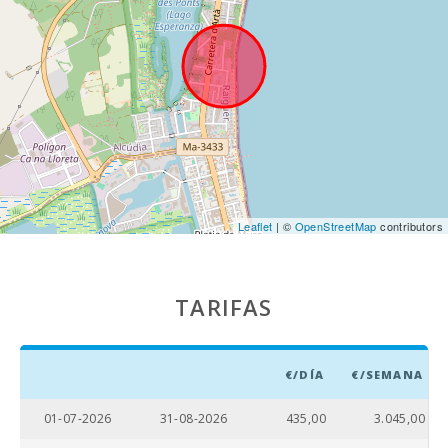
Marineland
Mallorca (km):
Parque
acuático -
Hidropark
Alcudia (km):
Playa Can
Picafort (km):
Cuevas del
Leaflet
| ©
OpenStreetMap
contributors
Drach (km):
Playa de roca -
Alcanada (km)
TARIFAS
:
Playa de Muro
(km):
€/DÍA
€/SEMANA
Playa de arena
- Playa de
01-07-2026
31-08-2026
435,00
3.045,00
Alcudia (m):