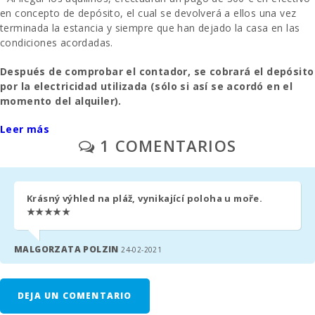
(кm):
en concepto de depósito, el cual se devolverá a ellos una vez
terminada la estancia y siempre que han dejado la casa en las
Zona de
condiciones acordadas.
barbacoa:
Después de comprobar el contador, se cobrará el depósito
Ducha
por la electricidad utilizada (sólo si así se acordó en el
exterior:
momento del alquiler).
Cocina :
Leer más
- La limpieza final se paga por separado - 190 euros.
1 COMENTARIOS
Sala de estar:
- Gestion inmobiliaria - 90€.
Cuarto de
baño - aseo ,
- Aparcamiento al aire libre - sin reservar.
cabina ducha :
Krásný výhled na pláž, vynikající poloha u moře.
★★★★★
- A solicitud previa: una cuna y una silla alta - 30€ por semana.
Cuarto de
baño - aseo,
bidet, bañera :
- Segunda cuna y trona - 10€ por día.
MALGORZATA POLZIN
24-02-2021
Dormitorio
- Comisión por gestión: 6,3%.
con Litera:
DEJA UN COMENTARIO
- En las habitaciones donde se puede añadir una cama extra y
Dormitorio