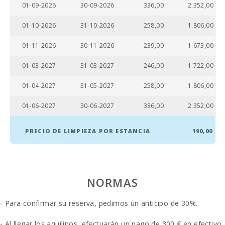
01-09-2026
30-09-2026
336,00
2.352,00
Distancia a
restaurantes
01-10-2026
31-10-2026
258,00
1.806,00
(m):
01-11-2026
30-11-2026
239,00
1.673,00
Pueblo
Alcudia (km):
01-03-2027
31-03-2027
246,00
1.722,00
Ferry - Puerto
de Palma (km):
01-04-2027
31-05-2027
258,00
1.806,00
Estación de
01-06-2027
30-06-2027
336,00
2.352,00
tren
Intermodal de
Palma (km):
PRECIO DE LIMPIEZA POR ESTANCIA
190,00
Estación de
tren Sa Pobla
(km):
NORMAS
Parada de
autobuses (m):
- Para confirmar su reserva, pedimos un anticipo de 30%.
Distancia al
aeropuerto
- Al llegar los aquilinos, efectuarán un pago de 300 € en efectivo