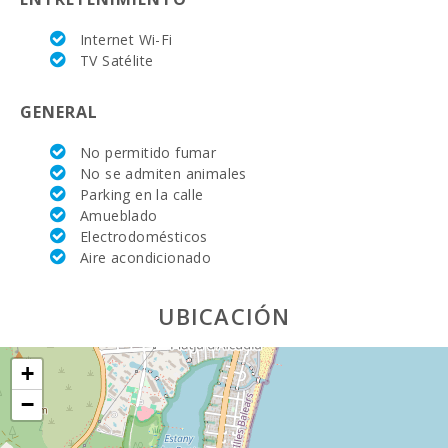
Supermercado
- Spar (km):
Internet Wi-Fi
TV Satélite
Supermercado
LIDL (km):
GENERAL
Deporte
Acuatico (m):
No permitido fumar
No se admiten animales
Lago - Es Llac
Parking en la calle
Gran (km):
Amueblado
JUNGLE PARC
Electrodomésticos
MALLORCA
Aire acondicionado
(km):
Katmandu
UBICACIÓN
Park (km):
Parque
+
atracciones -
Palma
−
Aquarium
(km):