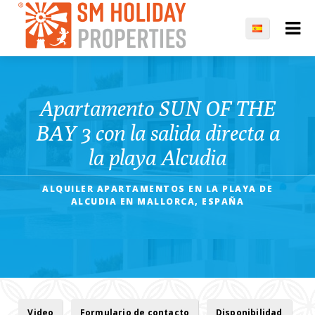
Apartamento SUN OF THE
BAY 3 con la salida directa a
la playa Alcudia
ALQUILER APARTAMENTOS EN LA PLAYA DE
ALCUDIA EN MALLORCA, ESPAÑA
Video
Formulario de contacto
Disponibilidad