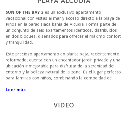
PLAYA ALCUDIA
SUN OF THE BAY 3
es un exclusivo apartamento
vacacional con vistas al mar y acceso directo a la playa de
Pinos en la paradisiaca bahía de Alcudia. Forma parte de
un conjunto de seis apartamentos idénticos, distribuidos
en dos bloques, diseñados para ofrecer el máximo confort
y tranquilidad.
Este precioso apartamento en planta baja, recientemente
reformado, cuenta con un encantador jardín privado y una
ubicación inmejorable para disfrutar de la serenidad del
entorno y la belleza natural de la zona. Es el lugar perfecto
para familias con niños, combinando la comodidad de
estar junto a la playa con una gran variedad de atracciones
Leer más
y actividades para todas las edades.
Distribución y espacios
VIDEO
Al acceder a la propiedad, se puede entrar tanto por la
entrada principal desde la calle como por el jardín y la
terraza. La terraza, completamente amueblada y con un
acogedor comedor exterior, es ideal para disfrutar de