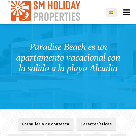
Paradise Beach es un
apartamento vacacional con
la salida a la playa Alcudia
Formulario de contacto
Características