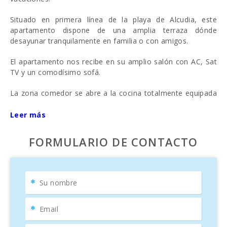
Situado en primera línea de la playa de Alcudia, este
apartamento dispone de una amplia terraza dónde
desayunar tranquilamente en familia o con amigos.
El apartamento nos recibe en su amplio salón con AC, Sat
TV y un comodísimo sofá.
La zona comedor se abre a la cocina totalmente equipada
con lavavajillas y una barra americana que aporta luz y
espacio.
Leer más
Las estancias de sueño son 3. Dos dormitorios con camas
FORMULARIO DE CONTACTO
individuales y la suite principal con una cama de
matrimonio. Además de un cuarto de baño con ducha.
En la parte trasera del apartamento, se encuentra la
coladuría y una terraza con acceso al jardín comunitario y
piscina del hotel abierta desde mayo a finales de octubre.
Un alojamiento perfecto para disfrutar en familia de unos