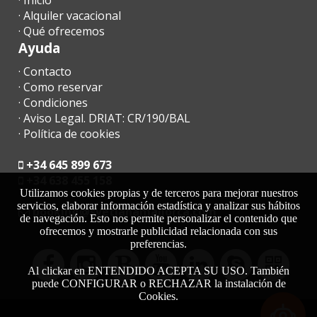
· Inicio
· Alquiler vacacional
· Qué ofrecemos
Ayuda
· Contacto
· Como reservar
· Condiciones
· Aviso Legal. DRIAT: CR/190/BAL
· Política de cookies
+34 645 899 673
+34 638 455 158
Utilizamos cookies propias y de terceros para mejorar nuestros
servicios, elaborar información estadística y analizar sus hábitos
moc.acrollamanaltevs@gnikoob
de navegación. Esto nos permite personalizar el contenido que
ofrecemos y mostrarle publicidad relacionada con sus
preferencias.
Al clickar en ENTENDIDO ACEPTA SU USO. También
puede CONFIGURAR o RECHAZAR la instalación de
Cookies.