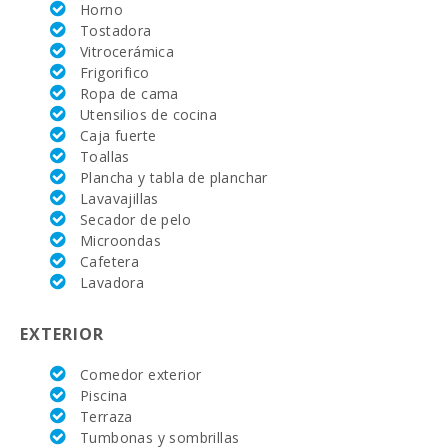
Mercado semanal en Felanitx ( los domingos )(km):
15.4
Horno
Tostadora
Supermercado (km):
0.4
Vitrocerámica
Frigorifico
JUNGLE PARC MALLORCA (km):
86.4
Ropa de cama
Utensilios de cocina
Katmandu Park (km):
82.7
Caja fuerte
Toallas
Parque atracciones - Palma Aquarium (km):
56
Plancha y tabla de planchar
Lavavajillas
Marineland Mallorca (km):
77.2
Secador de pelo
Microondas
Playa Cala Esmeralda (km):
3
Cafetera
Playa Cala Gran (km):
Lavadora
2.9
Playa Cala Dor (km):
3.2
EXTERIOR
Playa Cala Serena (m):
150
Comedor exterior
Piscina
Playa Cala Ferrera (m):
250
Terraza
Tumbonas y sombrillas
Distancia a la playa (m):
150