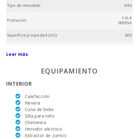
Tipo de inmueble:
Villa
CALA
Población:
SERENA
Superficie propiedad (m2):
800
Superficie casa (m2):
180
Leer más
Vall d´Or Golf (km):
8
EQUIPAMIENTO
Equitación Son Menut (km):
21.5
INTERIOR
Academia de tenis Rafa Nadal (km):
26.4
Calefacción
Hospital de Manacor (km):
30.8
Nevera
Cuna de bebe
Hospital Son Espases Palma de Mallorca (km):
67.8
Silla para niño
Mercado semanal en Porto Colom ( los martes )
Chimenea
10.1
(km):
Hervidor eléctrico
Extractor de zumos