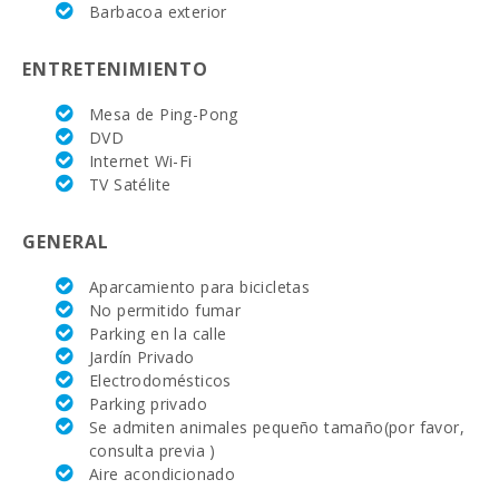
Barbacoa exterior
Parada de autobuses (m):
200
ENTRETENIMIENTO
Distancia al aeropuerto (кm):
60
Mesa de Ping-Pong
Zona de barbacoa:
1
DVD
Internet Wi-Fi
Ducha de piscina:
1
TV Satélite
Piscina privada con terraza para tomar el sol:
1
GENERAL
Salon - comedor:
1
Aparcamiento para bicicletas
Cuarto de baño - aseo , cabina ducha :
1
No permitido fumar
Parking en la calle
Baños en suit:
2
Jardín Privado
Electrodomésticos
Cuna de bebe:
1
Parking privado
Se admiten animales pequeño tamaño(por favor,
Dormitorio con cama matrimonio (180X200):
1
consulta previa )
Aire acondicionado
Dormitorio con dos camas individuales (90X200):
1