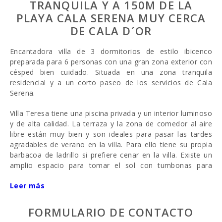
TRANQUILA Y A 150M DE LA
PLAYA CALA SERENA MUY CERCA
DE CALA D´OR
Encantadora villa de 3 dormitorios de estilo ibicenco
preparada para 6 personas con una gran zona exterior con
césped bien cuidado. Situada en una zona tranquila
residencial y a un corto paseo de los servicios de Cala
Serena.
Villa Teresa tiene una piscina privada y un interior luminoso
y de alta calidad. La terraza y la zona de comedor al aire
libre están muy bien y son ideales para pasar las tardes
agradables de verano en la villa. Para ello tiene su propia
barbacoa de ladrillo si prefiere cenar en la villa. Existe un
amplio espacio para tomar el sol con tumbonas para
disfrutar de los días de verano, así como zonas de césped
Leer más
con palmeras y pinos con zonas de sol y sombra. Una
mesa para 6 personas para las comidas al aire libre situada
a la sombra del sol, con vistas a la piscina.
FORMULARIO DE CONTACTO