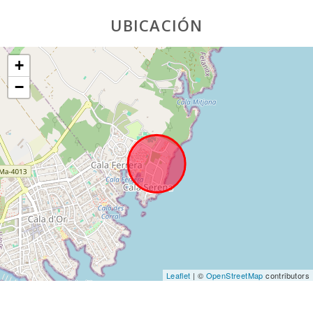
Dormitorio con cama matrimonio (150X200):
1
UBICACIÓN
Nº de personas:
6
+
Terraza (m2):
100
−
Leaflet
| ©
OpenStreetMap
contributors