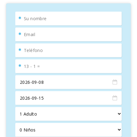
La villa consta de una planta baja y un estudio en la planta
superior. En la planta baja hay un salón comedor con
salida a la terraza cubierta y a la zona de la piscina. La sala
de estar contemporánea cuenta con cómodos asientos, un
televisor de pantalla plana, una chimenea ornamental y
una mesa de comedor.
La cocina adyacente, totalmente equipada, tiene acceso a
la terraza de la parte trasera de la casa. En esta planta
baja hay dos dormitorios. Ambos dormitorios tienen
puertas que dan al terreno de la villa y que conducen a la
terraza de la piscina. Un dormitorio doble con baño en
suite con acceso a la terraza y a la zona de la piscina y
otro dormitorio con dos camas individuales con acceso a
la terraza en el lado de la villa. También, existe otro cuarto
de baño con ducha.
El tercer dormitorio tiene acceso desde exterior. Unas
escaleras en el lateral de la casa conducen a una amplia
terraza superior y al estudio con una cama doble con
cuarto de ducha en suite. El dormitorio tiene una cocina