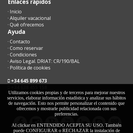
Enlaces rápidos
- Una vez llegado al destino, por favor contáctenos por teléfono
· Inicio
y diríjanse directamente al alojamiento o punto de reunión
· Alquiler vacacional
previamente concertado.
· Qué ofrecemos
- En breve la oficina de recepción se pondrá en contacto con
Ayuda
Usted para comunicarle hora y lugar de recogida de llaves.
· Contacto
· Como reservar
- Llegada fuera del horario de atención:
· Condiciones
· Aviso Legal. DRIAT: CR/190/BAL
a) Las llaves se dejarán en una caja de seguridad. El importe
· Política de cookies
restante, en el caso que hubiese, deberá abonarse al día
siguiente a la agencia de recepción;
+34 645 899 673
b) En el caso que no haya una caja de seguridad, organizar
+34 638 455 158
llegada fuera de horario con la agencia. Se ha de abonar la
Utilizamos cookies propias y de terceros para mejorar nuestros
servicios, elaborar información estadística y analizar sus hábitos
penalización por llegada tardía en efectivo al momento de la
moc.acrollamanaltevs@gnikoob
de navegación. Esto nos permite personalizar el contenido que
llegada.
ofrecemos y mostrarle publicidad relacionada con sus
preferencias.
- Registrarse después de las 23.00 - 30.00 euros
Al clickar en ENTENDIDO ACEPTA SU USO. También
- Si es posible una salida tardía, siempre que sea posible, el
puede CONFIGURAR o RECHAZAR la instalación de