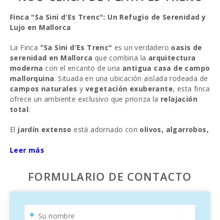
Finca "Sa Sini d′Es Trenc": Un Refugio de Serenidad y
Lujo en Mallorca
La Finca
"Sa Sini d′Es Trenc"
es un verdadero
oasis de
serenidad en Mallorca
que combina la
arquitectura
moderna
con el encanto de una
antigua casa de campo
mallorquina
. Situada en una ubicación aislada rodeada de
campos naturales
y
vegetación exuberante
, esta finca
ofrece un ambiente exclusivo que prioriza la
relajación
total
.
El
jardín extenso
está adornado con
olivos, algarrobos,
cipreses
y
árboles frutales
, creando un paisaje de
naturaleza virgen
Leer más
. Los caminos de piedra natural
serpentean por los terrenos, guiando hacia la
zona de
piscina privada
que es un espacio único para la
FORMULARIO DE CONTACTO
relajación. La piscina está rodeada de
vallas de bambú
y
tumbonas ergonómicas, con toldos que proporcionan
sombra, ideal para disfrutar del
clima mediterráneo
.