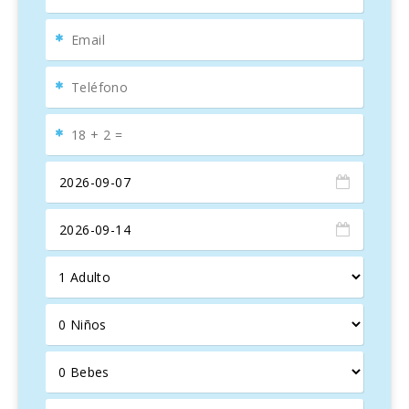
La finca cuenta con varias terrazas y porches, incluida una
gran
terraza con comedor para 12 personas
y un área
de sofás, perfecta para disfrutar de las
noches en
Mallorca
. Para el entretenimiento, un porche adicional
alberga una
mesa de ping-pong profesional
.
El
interior de la finca
ofrece una combinación armoniosa
de diseño moderno y elementos tradicionales. Con un
concepto de vivienda abierto en forma de loft, la luz
inunda el
salón/cocina/comedor
en la planta baja del
edificio nuevo. La cocina, con una isla central y amplios
armarios de madera, crea un espacio ideal para
preparar
comidas
y disfrutar en compañía.
Distribuida en
dos plantas
, la finca dispone de seis
modernos baños en suite
y habitaciones diseñadas para
el confort absoluto. En cada espacio, el encanto tradicional
se encuentra con el lujo moderno, creando una experiencia
inigualable para los huéspedes.
Ubicada cerca de la costa, la Finca "Sa Sini d′Es Trenc"
permite el fácil acceso a lugares como
Ses Salines
, las