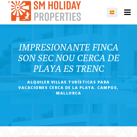
IMPRESIONANTE FINCA
SON SEC NOU CERCA DE
PLAYA ES TRENC
ALQUILER VILLAS TURÍSTICAS PARA
VACACIONES CERCA DE LA PLAYA. CAMPOS,
MALLORCA