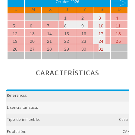
Octubre 2026
L
M
X
J
V
S
D
1
2
3
4
5
6
7
8
9
10
11
12
13
14
15
16
17
18
19
20
21
22
23
24
25
26
27
28
29
30
31
CARACTERÍSTICAS
Referencia:
Licencia turística:
Tipo de inmueble:
Casa de 
Población:
CAMPO