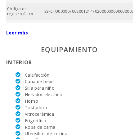
Código de
ESFCTU00000700800121470200000000000000000
registro único:
Superficie
propiedad (m2):
Leer más
ETV:
EQUIPAMIENTO
AIRE
ACONDICIONADO:
INTERIOR
CALEFACCIÓN:
Calefacción
Cuna de bebe
Nº baños:
Silla para niño
Hervidor eléctrico
Nº de
Horno
dormitorios:
Tostadora
Vitrocerámica
Superficie casa
Frigorifico
(m2):
Ropa de cama
Academia de tenis
Utensilios de cocina
Rafa Nadal (km):