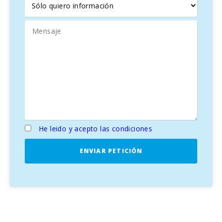
salinas de Campos
, y
Colonia de Sant Jordi
, así como a
playas emblemáticas
como
Es Freu de Ses Covetes
y
Es Trenc
.
En resumen,
La Finca "Sa Sini d′Es Trenc"
es un refugio
exclusivo en Mallorca donde la
modernidad se fusiona
con la autenticidad mallorquina
en un entorno de
belleza natural y serenidad, ideal para aquellos que buscan
un
escapada de lujo en un entorno paradisíaco
.
He leido y acepto las condiciones
ENVIAR PETICIÓN