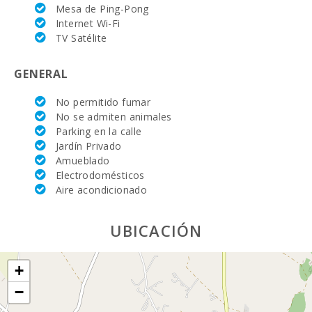
Mesa de Ping-Pong
Playa de Muro
Internet Wi-Fi
(km):
TV Satélite
Cala Llombards
(km):
GENERAL
Playa de arena -
No permitido fumar
Playa de Alcudia
No se admiten animales
(m):
Parking en la calle
Jardín Privado
Playa Cala Ferrera
(km):
Amueblado
Electrodomésticos
Distancia a la
Aire acondicionado
playa ( km ):
Distancia a
UBICACIÓN
restaurantes (m):
Pueblo Alcudia
+
(km):
−
Pueblo Felanitx (