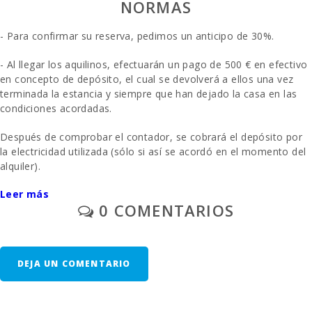
NORMAS
- Para confirmar su reserva, pedimos un anticipo de 30%.
- Al llegar los aquilinos, efectuarán un pago de 500 € en efectivo
en concepto de depósito, el cual se devolverá a ellos una vez
terminada la estancia y siempre que han dejado la casa en las
condiciones acordadas.
Después de comprobar el contador, se cobrará el depósito por
la electricidad utilizada (sólo si así se acordó en el momento del
alquiler).
Leer más
- Aparcamiento al aire libre/garage: /sin reservar.
0 COMENTARIOS
- A solicitud previa: una cuna y una silla alta se proporcionan de
forma gratuita.
DEJA UN COMENTARIO
- Segunda unidad de cuna - 10 € por día.
- En las habitaciones donde se puede añadir una cama extra y
siempre que esté disponible, el precio será de 38 euros por día.