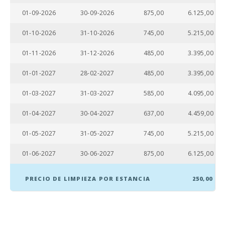
Cocina :
01-09-2026
30-09-2026
875,00
6.125,00
Salon - comedor:
01-10-2026
31-10-2026
745,00
5.215,00
Cuarto de baño -
aseo , cabina
01-11-2026
31-12-2026
485,00
3.395,00
ducha :
01-01-2027
28-02-2027
485,00
3.395,00
Baños en suit:
01-03-2027
31-03-2027
585,00
4.095,00
Cuna de bebe:
01-04-2027
30-04-2027
637,00
4.459,00
Dormitorio con
dos camas
01-05-2027
31-05-2027
745,00
5.215,00
individuales
(90X200):
01-06-2027
30-06-2027
875,00
6.125,00
PISCINA
INCLINADA:
PRECIO DE LIMPIEZA POR ESTANCIA
250,00
Nº de personas: