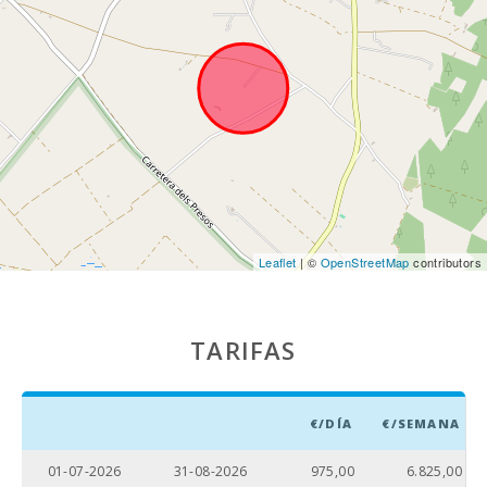
km ):
Distancia al
pueblo (km):
Estación de tren
Intermodal de
Palma (km):
Parada de
autobuses (km):
Distancia al
Leaflet
| ©
OpenStreetMap
contributors
aeropuerto (кm):
Zona de
barbacoa:
TARIFAS
Ducha de piscina:
Piscina privada
€/DÍA
€/SEMANA
con terraza para
tomar el sol:
01-07-2026
31-08-2026
975,00
6.825,00