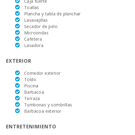
Caja fuerte
Toallas
Supermercado -
Plancha y tabla de planchar
Mercadona (km):
Lavavajillas
Secador de pelo
Supermercado -
Microondas
Eroski (km):
Cafetera
Katmandu Park
Lavadora
(km):
EXTERIOR
Parque
atracciones -
Palma Aquarium
Comedor exterior
(km):
Toldo
Piscina
Marineland
Barbacoa
Mallorca (km):
Terraza
Tumbonas y sombrillas
Parque acuático -
Hidropark Alcudia
Barbacoa exterior
(km):
ENTRETENIMIENTO
Cuevas del Drach
(km):