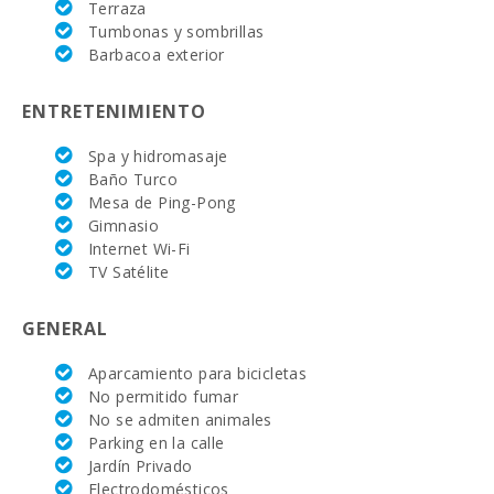
Terraza
Pueblo Felanitx ( km ):
Tumbonas y sombrillas
5.9
Barbacoa exterior
Ferry - Puerto de Palma (km):
57.5
ENTRETENIMIENTO
Estación de tren en Plaça de l′Estació, Manacor
16.8
(km):
Spa y hidromasaje
Baño Turco
Parada de autobuses (km):
5.9
Mesa de Ping-Pong
Distancia al aeropuerto (кm):
Gimnasio
50.9
Internet Wi-Fi
Zona de barbacoa:
1
TV Satélite
Caseta de barbacoa :
1
GENERAL
Ducha exterior:
1
Aparcamiento para bicicletas
No permitido fumar
Piscina con zona poco profunda para niños:
5 X 15 m
No se admiten animales
Parking en la calle
Cocina :
1
Jardín Privado
Electrodomésticos
Salon - comedor:
1