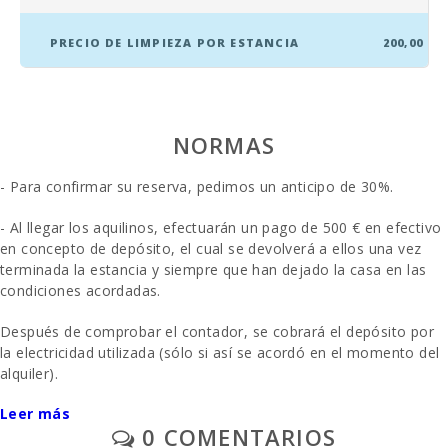
PRECIO DE LIMPIEZA POR ESTANCIA
200,00
NORMAS
- Para confirmar su reserva, pedimos un anticipo de 30%.
- Al llegar los aquilinos, efectuarán un pago de 500 € en efectivo
en concepto de depósito, el cual se devolverá a ellos una vez
terminada la estancia y siempre que han dejado la casa en las
condiciones acordadas.
Después de comprobar el contador, se cobrará el depósito por
la electricidad utilizada (sólo si así se acordó en el momento del
alquiler).
Leer más
- La limpieza final se paga por separado - 200 euros
0 COMENTARIOS