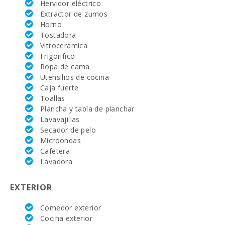
Hervidor eléctrico
Extractor de zumos
Supermercado - Eroski (km):
4.8
Horno
Tostadora
Deporte Acuatico (km):
11.7
Vitrocerámica
Frigorifico
JUNGLE PARC MALLORCA (km):
79.6
Ropa de cama
Utensilios de cocina
Katmandu Park (km):
75.8
Caja fuerte
Toallas
Parque atracciones - Palma Aquarium (km):
49.4
Plancha y tabla de planchar
Marineland Mallorca (km):
70.3
Lavavajillas
Secador de pelo
Playa Cala Dor (km):
17.3
Microondas
Cafetera
Playa Cala Tropicana (km):
12.5
Lavadora
Playa Cala Murada (km):
12.3
EXTERIOR
Playa S´Arenal Porto Colom (km):
12.9
Comedor exterior
Cocina exterior
Playa Cala Marsal (km):
12.6