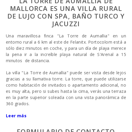
LA TORRE DE AUMALLIA DE
MALLORCA ES UNA VILLA RURAL
DE LUJO CON SPA, BAÑO TURCO Y
JACUZZI
Una maravillosa finca "La Torre de Aumallia" en un
entorno rural a 6 km al este de Felanitx. Portocolom está a
sólo diez minutos en coche, y para un día de playa merece
la pena ir a la increíble playa natural de S′Arenal a 15
minutos de distancia.
La villa "La Torre de Aumallia" puede ser vista desde lejos
gracias a su llamativa torre. La torre, que puede utilizarse
como habitación de invitados o apartamento adicional, no
es muy alta, pero si subes hasta la cima, verás una terraza
en la parte superior soleada con una vista panorámica de
360 grados.
Junto con una zona de juegos donde los pequeños pueden
Leer más
hacer alboroto, hay un jardín con una piscina en su centro.
Después de un refrescante baño en la piscina, se puede
FORMULARIO DE CONTACTO