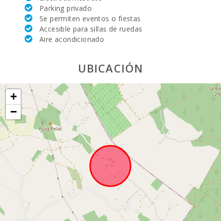
Parking privado
Sala de estar:
1
Se permiten eventos o fiestas
Accesible para sillas de ruedas
Nº aseos:
1
Aire acondicionado
Cuarto de baño exterior con ducha, wc y lavabo:
1
UBICACIÓN
Baños en suit:
4
+
Cuna de bebe:
2
−
Dormitorio doble con cama matrimonio o dos
5
camas individuales :
Nº de personas:
10+BEBE