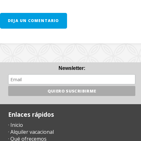
- Aparcamiento al aire libre/garage: / sin reservar
A solicitud previa: еxisten a disposición de los clientes previa
DEJA UN COMENTARIO
petición BABY SET (Cuna + sillita trona) que tienen un precio
adicional de 8€ por noche.
- Segunda unidad de cuna - 10 € por día
- En las habitaciones donde se puede añadir una cama extra y
siempre que esté disponible, el precio será de 28 euros por día.
(sólo si así se acordó en el momento del alquiler).
Newsletter:
*Tenga en cuenta: esta villa puede ser alquilada a largo
plazo durante los meses de invierno. Las tarifas
mensuales fijas están disponibles bajo petición.
Enlaces rápidos
NOTAS ADICIONALES:
· Inicio
· Alquiler vacacional
- Unos dias antes de su llegada, deben ponerse en contacto con
· Qué ofrecemos
la agencia de recepción para comunicar su horario de llegada (nº