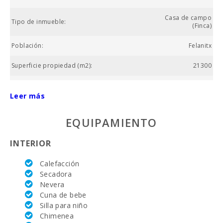
Casa de campo
Tipo de inmueble:
(Finca)
Población:
Felanitx
Superficie propiedad (m2):
21300
Superficie casa (m2):
425
Leer más
Vall d´Or Golf (km):
9.2
EQUIPAMIENTO
Equitación Son Menut (km):
12
INTERIOR
Hospital de Manacor (km):
18.3
Calefacción
Hospital Son Espases Palma de Mallorca (km):
60.5
Secadora
Nevera
Mercado semanal en Porto Colom ( los martes )
11.3
(km):
Cuna de bebe
Silla para niño
Mercado semanal en Felanitx ( los domingos )
Chimenea
5.8
(km):