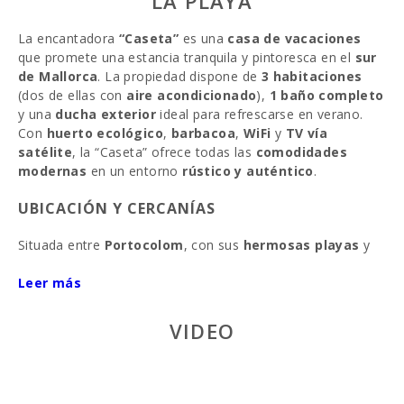
LA PLAYA
La encantadora
“Caseta”
es una
casa de vacaciones
que promete una estancia tranquila y pintoresca en el
sur
de Mallorca
. La propiedad dispone de
3 habitaciones
(dos de ellas con
aire acondicionado
),
1 baño completo
y una
ducha exterior
ideal para refrescarse en verano.
Con
huerto ecológico
,
barbacoa
,
WiFi
y
TV vía
satélite
, la “Caseta” ofrece todas las
comodidades
modernas
en un entorno
rústico y auténtico
.
UBICACIÓN Y CERCANÍAS
Situada entre
Portocolom
, con sus
hermosas playas
y
calas
, y
Felanitx
, la caseta está a pocos kilómetros del
puerto
Leer más
y
Calonge
, un pueblo encantador con calles
estrechas, tiendas tradicionales y el famoso restaurante
Zab Thai
. A media hora en coche se encuentran
Santanyí
VIDEO
y
Manacor
, con sus tiendas y servicios, además de
impresionantes
playas
.
EXTERIOR DE LA CASETA