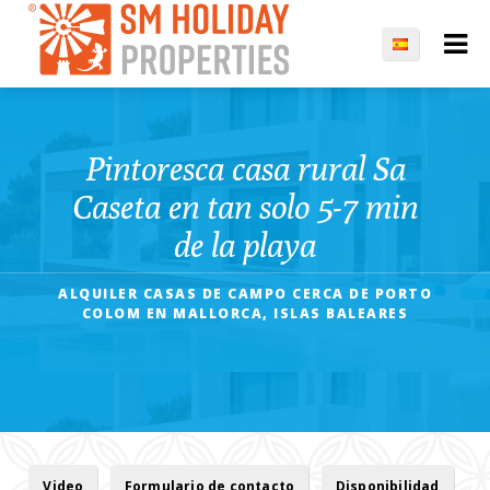
Pintoresca casa rural Sa
Caseta en tan solo 5-7 min
de la playa
ALQUILER CASAS DE CAMPO CERCA DE PORTO
COLOM EN MALLORCA, ISLAS BALEARES
Video
Formulario de contacto
Disponibilidad