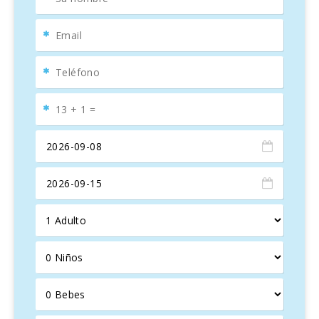
PARAÍSO COSTERO Y TRANQUILIDAD RURAL
La caseta está a pocos minutos de
Portocolom
y de
playas de arena fina como
Cala Marçal
y
Platja de
S′Arenal
, ideales para familias.
Cala d′Or
, con su estilo
ibicenco y
puerto deportivo
, ofrece restaurantes,
cafeterías y tiendas de lujo. Además,
S’Horta
y
Calonge
brindan rutas para caminatas y paseos en bicicleta por
colinas y
bosques de pinos
.
CONEXIÓN RÁPIDA AL SUR DE MALLORCA
La carretera
MA-4012
, a solo 100 metros de la caseta,
conecta rápidamente con el
sur de la isla
, los mercados
de
Felanitx
y
Palma
, facilitando la exploración de la isla.