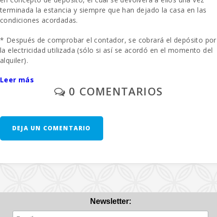
Zona de barbacoa:
1
terminada la estancia y siempre que han dejado la casa en las
condiciones acordadas.
Ducha exterior:
1
* Después de comprobar el contador, se cobrará el depósito por
Cocina :
1
la electricidad utilizada (sólo si así se acordó en el momento del
alquiler).
Comedor:
1
Leer más
- La limpieza final se paga por separado
Sala de estar:
1
0 COMENTARIOS
- Aparcamiento al aire libre/ garage: / sin reservar.
Cuarto de baño - aseo , bañera :
1
A solicitud previa: una cuna y una silla alta se proporcionan de
Sofa-cama:
1
DEJA UN COMENTARIO
forma gratuita.
Cuna de bebe:
1
- Segunda unidad de cuna - 10 € por día.
Dormitorio con dos camas individuales
1
(90X200):
- En las habitaciones donde se puede añadir una cama extra y
siempre que esté disponible, el precio será de 28 euros por día.
Dormitorio con cama matrimonio (135X190):
1
Newsletter:
Nº de personas:
4+1