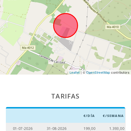
Cala Anguila (km):
18,4
Playa Cala Esmeralda (km):
9,9
Playa Cala Gran (km):
10,2
Playa Cala Serena (km):
9,2
Playa Cala Ferrera (km):
9,4
Playa Cala Sa Nau (km):
8,4
Leaflet
| ©
OpenStreetMap
contributors
Cala Mondragó (km):
14,5
Playa Cala Tropicana (km):
8,5
TARIFAS
Playa Porto Novo (km):
18.6
Playa Cala Murada (km):
9.6
€/DÍA
€/SEMANA
Playa S´Arenal Porto Colom (km):
4,2
01-07-2026
31-08-2026
199,00
1.393,00