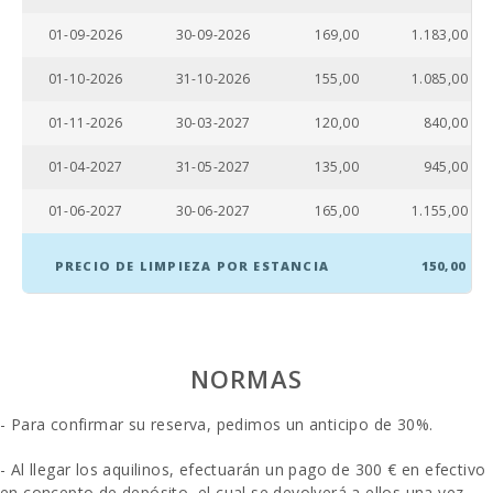
Playa Cala Brafi (km):
8,7
01-09-2026
30-09-2026
169,00
1.183,00
Playa Cala Marsal (km):
4.9
01-10-2026
31-10-2026
155,00
1.085,00
Distancia a restaurantes (m):
4,4
01-11-2026
30-03-2027
120,00
840,00
Pueblo Alcudia (km):
58.6
01-04-2027
31-05-2027
135,00
945,00
Pueblo Felanitx ( km ):
12,8
01-06-2027
30-06-2027
165,00
1.155,00
Distancia al pueblo (km):
4,4
Ferry - Puerto de Palma (km):
PRECIO DE LIMPIEZA POR ESTANCIA
150,00
67.8
Estación de tren en Plaça de l′Estació, Manacor
25,0
(km):
NORMAS
Estación de tren Intermodal de Palma (km):
65,2
Parada de autobuses (km):
4,5
- Para confirmar su reserva, pedimos un anticipo de 30%.
Distancia al aeropuerto (кm):
59.3
- Al llegar los aquilinos, efectuarán un pago de 300 € en efectivo
en concepto de depósito, el cual se devolverá a ellos una vez