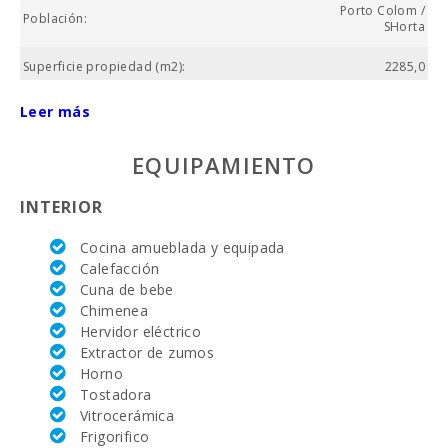
Porto Colom /
Población:
SHorta
Superficie propiedad (m2):
2285,0
Nº baños:
1
Leer más
Nº de dormitorios:
3
EQUIPAMIENTO
Superficie casa (m2):
97.0
INTERIOR
Campo de golf La Reserva Rotana (km):
30,0
Cocina amueblada y equipada
Vall d´Or Golf (km):
2,8
Calefacción
Cuna de bebe
Equitación Son Menut (km):
16,0
Chimenea
Hervidor eléctrico
Academia de tenis Rafa Nadal (km):
22.9
Extractor de zumos
Horno
Hospital de Manacor (km):
25,0
Tostadora
Vitrocerámica
Hospital Son Espases Palma de Mallorca (km):
68,0
Frigorifico