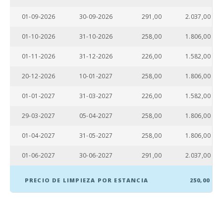
Pueblo
01-09-2026
30-09-2026
291,00
2.037,00
Alcudia (km):
01-10-2026
31-10-2026
258,00
1.806,00
Ferry - Puerto
de Palma (km):
01-11-2026
31-12-2026
226,00
1.582,00
Estación de
20-12-2026
10-01-2027
258,00
1.806,00
tren
Intermodal de
Palma (km):
01-01-2027
31-03-2027
226,00
1.582,00
Estación de
29-03-2027
05-04-2027
258,00
1.806,00
tren Sa Pobla
(km):
01-04-2027
31-05-2027
258,00
1.806,00
Parada de
01-06-2027
30-06-2027
291,00
2.037,00
autobuses (m):
Distancia al
PRECIO DE LIMPIEZA POR ESTANCIA
250,00
aeropuerto
(кm):
Zona de
barbacoa: