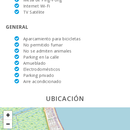
Supermercado
Internet Wi-Fi
LIDL (km):
TV Satélite
JUNGLE PARC
MALLORCA
GENERAL
(km):
Aparcamiento para bicicletas
Katmandu
No permitido fumar
Park (km):
No se admiten animales
Parking en la calle
Parque
atracciones -
Amueblado
Palma
Electrodomésticos
Aquarium
Parking privado
(km):
Aire acondicionado
Marineland
Mallorca (km):
UBICACIÓN
Parque
acuático -
Hidropark
+
Alcudia (km):
−
Playa Son