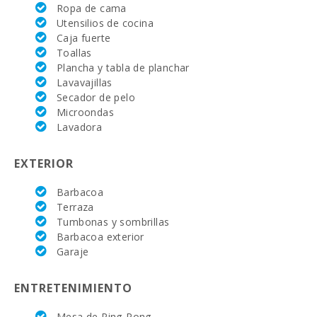
Ropa de cama
Hospital
Alcudia(km):
Utensilios de cocina
Caja fuerte
Hospital Son
Toallas
Espases Palma
Plancha y tabla de planchar
de Mallorca
Lavavajillas
(km):
Secador de pelo
Mercado
Microondas
semanal en
Lavadora
Alcudia ( los
martes y los
domingos)
EXTERIOR
(km):
Barbacoa
Supermercado
Terraza
- Mercadona
(km):
Tumbonas y sombrillas
Barbacoa exterior
Supermercado
Garaje
- Eroski (km):
ENTRETENIMIENTO
Supermercado
- Spar (km):
Mesa de Ping-Pong