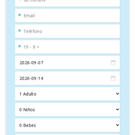
comedor. La villa tiene una
amplia cocina
independiente
, completamente equipada, y un pasillo
que conecta con los dormitorios.
Cuenta con
dos habitaciones
con dos camas individuales
y
dos habitaciones dobles
, una de ellas con
baño en
suite
y
aire acondicionado
. Además, hay un
segundo
baño completo
en el pasillo.
En la planta baja, la casa ofrece un
segundo salón
con
una
mesa de ping pong
, perfecta para hacer un poco de
deporte.
Ubicada en un
barrio residencial tranquilo
en la zona
más natural de
Playa de Muro
, es el lugar ideal para unas
vacaciones relajantes
junto al
Mediterráneo
.
Villa Canta
es la propiedad perfecta para disfrutar de unas
vacaciones en
Mallorca
.