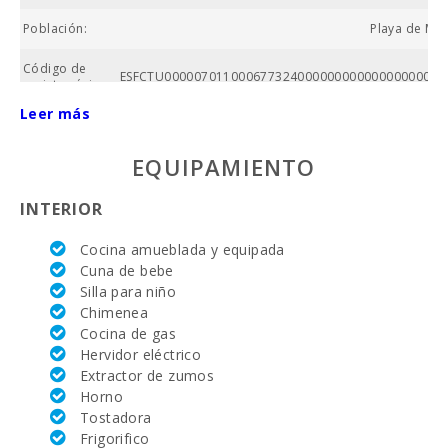
Población:
Playa de Mur
Código de
ESFCTU00000701100067732400000000000000000000
registro único:
Leer más
Nº baños:
EQUIPAMIENTO
Nº de
dormitorios:
INTERIOR
Superficie
casa (m2):
Cocina amueblada y equipada
Cuna de bebe
Alcanada Golf
Silla para niño
(km ):
Chimenea
Equitación
Cocina de gas
(km):
Hervidor eléctrico
Extractor de zumos
Academia de
Horno
tenis Rafa
Tostadora
Nadal (km):
Frigorifico