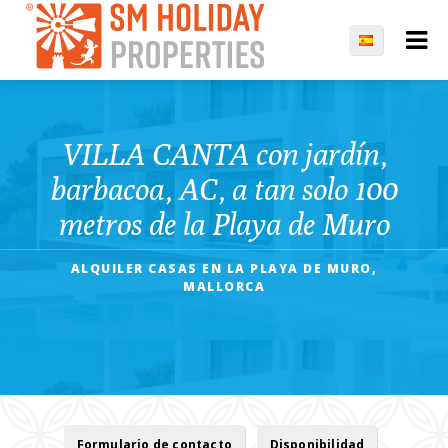
VILLA CANTA con jardín,
barbacoa, AC, a tan solo 100
metros de la Playa de Muro
ALQUILER CASAS EN LA PLAYA DE MURO,
MALLORCA
Formulario de contacto
Disponibilidad