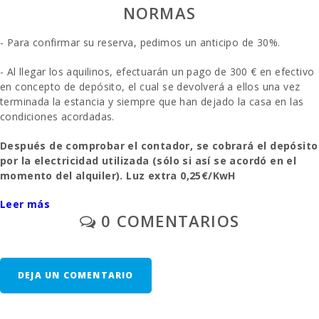
NORMAS
Cocina :
- Para confirmar su reserva, pedimos un anticipo de 30%.
Salon -
comedor:
- Al llegar los aquilinos, efectuarán un pago de 300 € en efectivo
en concepto de depósito, el cual se devolverá a ellos una vez
Sala de estar:
terminada la estancia y siempre que han dejado la casa en las
condiciones acordadas.
Cuarto de
baño - aseo ,
Después de comprobar el contador, se cobrará el depósito
bañera :
por la electricidad utilizada (sólo si así se acordó en el
Baños en suit:
momento del alquiler). Luz extra 0,25€/KwH
Cuna de bebe:
Leer más
- La limpieza final se paga por separado - 190 euros.
0 COMENTARIOS
Dormitorio
- Aparcamiento al aire libre/ garage: / sin reservar
doble con
cama
- A solicitud previa: una cuna y una silla alta - 8€ por dia.
matrimonio o
DEJA UN COMENTARIO
dos camas
individuales :
- Segunda unidad de cuna - 10 € por día.
Nº de