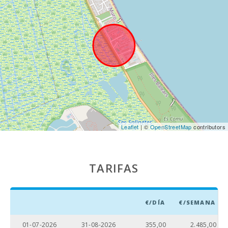
Baulo (km):
Playa Can
Picafort (km):
Cuevas del
Drach (km):
Playa de roca -
Alcanada (km)
:
Playa de Muro
Leaflet
| ©
OpenStreetMap
contributors
(m):
Playa de
Alcudia (km):
TARIFAS
Distancia a la
playa (m):
€/DÍA
€/SEMANA
Distancia a
restaurantes
(m):
01-07-2026
31-08-2026
355,00
2.485,00