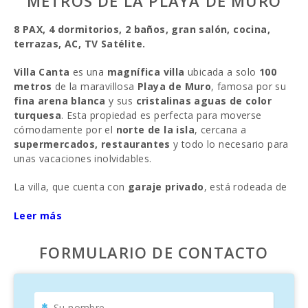
METROS DE LA PLAYA DE MURO
8 PAX, 4 dormitorios, 2 baños, gran salón, cocina,
terrazas, AC, TV Satélite.
Villa Canta
es una
magnífica villa
ubicada a solo
100
metros
de la maravillosa
Playa de Muro
, famosa por su
fina arena blanca
y sus
cristalinas aguas de color
turquesa
. Esta propiedad es perfecta para moverse
cómodamente por el
norte de la isla
, cercana a
supermercados, restaurantes
y todo lo necesario para
unas vacaciones inolvidables.
La villa, que cuenta con
garaje privado
, está rodeada de
un
porche
con diferentes ambientes, decorada con
esculturas de piedra
Leer más
y un bonito
jardín
, ideal para
disfrutar del sol de
Mallorca
.
FORMULARIO DE CONTACTO
Accedemos a la villa por la
terraza
, ideal para disfrutar de
comidas al aire libre
, encontrándonos con un amplio
salón comedor
bellamente decorado con
mobiliario
elegante
, una zona de
TV con cómodos sofás
y un