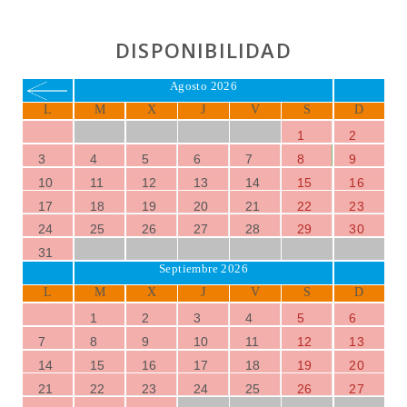
terraza
.
Un hermoso
jardín
da la vuelta, donde se puede jugar al
DISPONIBILIDAD
ping-pong
o acostarse en
camas solares
bajo la
sombra de los árboles.
Agosto 2026
L
M
X
J
V
S
D
1
2
3
4
5
6
7
8
9
10
11
12
13
14
15
16
17
18
19
20
21
22
23
24
25
26
27
28
29
30
31
Septiembre 2026
L
M
X
J
V
S
D
1
2
3
4
5
6
7
8
9
10
11
12
13
14
15
16
17
18
19
20
21
22
23
24
25
26
27