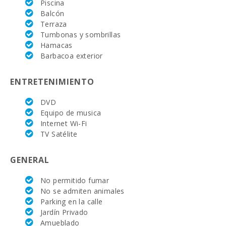
Piscina
de Mallorca
Balcón
(km):
Terraza
Tumbonas y sombrillas
Mercado
semanal en
Hamacas
Porto Colom (
Barbacoa exterior
los martes )
(km):
ENTRETENIMIENTO
Mercado
semanal en
DVD
Felanitx ( los
Equipo de musica
domingos )
(km):
Internet Wi-Fi
TV Satélite
Mercado
semanal
Montuiri (km):
GENERAL
Mercado
No permitido fumar
semanal en
No se admiten animales
Alcudia ( los
Parking en la calle
martes y los
domingos)
Jardín Privado
(km):
Amueblado