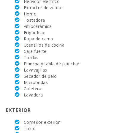
Hervidor eléctrico
Reserva
Rotana (km):
Extractor de zumos
Horno
Campo de
Tostadora
Golf Santa
Vitrocerámica
Ponsa (km):
Frigorifico
Ropa de cama
Alcanada Golf
Utensilios de cocina
(km ):
Caja fuerte
Vall d´Or Golf
Toallas
(km):
Plancha y tabla de planchar
Lavavajillas
Equitación Son
Secador de pelo
Menut (km):
Microondas
Cafetera
Academia de
Lavadora
tenis Rafa
Nadal (km):
EXTERIOR
Hospital de
Manacor (km):
Comedor exterior
Hospital Son
Toldo
Espases Palma