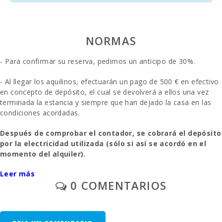
Cuevas del
Drach (km):
NORMAS
Playa de arena
- Cala Millor
(km):
- Para confirmar su reserva, pedimos un anticipo de 30%.
Playa de roca -
- Al llegar los aquilinos, efectuarán un pago de 500 € en efectivo
Alcanada (km)
:
en concepto de depósito, el cual se devolverá a ellos una vez
terminada la estancia y siempre que han dejado la casa en las
Playa de Muro
condiciones acordadas.
(km):
Después de comprobar el contador, se cobrará el depósito
Cala
por la electricidad utilizada (sólo si así se acordó en el
Llombards
momento del alquiler).
(km):
Leer más
- Aparcamiento al aire libre/garage: /sin reservar.
Playa de
Alcudia (km):
0 COMENTARIOS
- En las habitaciones donde se puede añadir una cama extra y
Cala Anguila
siempre que esté disponible, el precio será de 38 euros por día.
(km):
(sólo si así se acordó en el momento del alquiler).