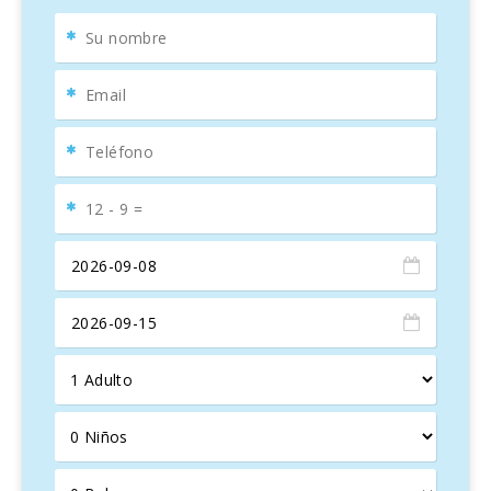
bienestar. Existe otra cubierta con una
barbacoa de obra
,
cómodos muebles de terraza para relajarse en la sombra,
y una mesa redonda y sillas para
8 personas
; para una
agradable comida al aire libre.
El
jardín
con zona de césped a su vez alrededor de la villa,
y también hay un
aparcamientop privado
.
La villa dispone de
4 dormitorios
,
TV de pantalla plana
con canales vía satélite, cocina equipada con
lavavajillas
y
microondas
,
lavadora
y
2 baños
con bidet y un aseo
para invitados. Dividido en las dos plantas, todas las
habitaciones están amuebladas con camas dobles y tienen
acceso a las
terrazas
. Juguetones y acogedores,
decorados con buen gusto, satisfacen plenamente su
bienestar. El establecimiento proporciona
toallas
y
ropa
de cama
.
En la planta baja hay una sala amplia y espléndida entrada,
una sala de estar con chimenea, comedor,
2 dormitorios
dobles
con
terraza cubierta
, un baño, una cocina
totalmente equipada con
despensa
y
lavadero
y aseo de