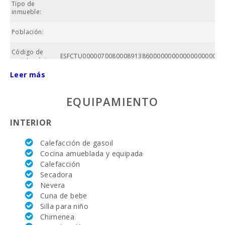
Tipo de
inmueble:
Población:
Po
Código de
ESFCTU00000700800089138600000000000000000000
registro único:
Leer más
Precio :
EQUIPAMIENTO
Superficie
propiedad
(m2):
INTERIOR
Nº baños:
Calefacción de gasoil
Cocina amueblada y equipada
Nº de
Calefacción
dormitorios:
Secadora
Superficie
Nevera
casa (m2):
Cuna de bebe
Silla para niño
Campo de
Chimenea
golf La