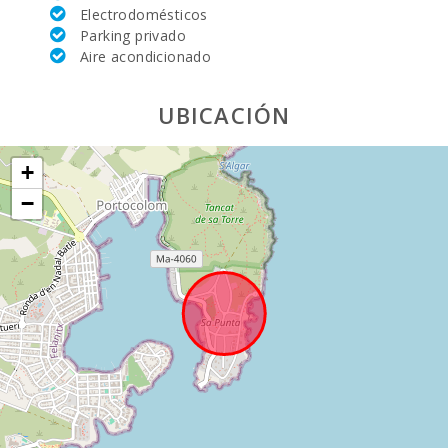
Electrodomésticos
Mercado
Parking privado
semanal en
palma nova:
Aire acondicionado
Supermercado
UBICACIÓN
- Mercadona
(km):
Supermercado
+
- Eroski (km):
−
Supermercado
- Spar (km):
Supermercado
LIDL (km):
Deporte
Acuatico (km):
Lago - Es Llac
Gran (km):
JUNGLE PARC