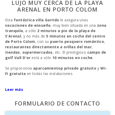
LUJO MUY CERCA DE LA PLAYA
ARENAL EN PORTO COLOM
Esta
fantástica villa Garrido
le asegura unas
vacaciones de ensueño
, muy bien situada en una
zona
tranquila
, a sólo
2 minutos a pie de la playa de
S′Arenal
, y no más de
5 minutos en coche del centro
de Porto Colom
, con su
puerto pesquero romántico
,
restaurantes directamente a orillas del mar
,
tiendas
,
supermercados
, etc. El prestigioso
campo de
golf Vall D′or
está a sólo
10 minutos en coche
.
Se proporciona
aparcamientop privado gratuito
y
Wi-
Fi gratuita
en todas las instalaciones.
Las
amplias terrazas
bajo los tejados de sombra, o bajo
el cielo azul de
Leer más
Mallorca
, lo invitan a relajarse y tomar el
sol.
FORMULARIO DE CONTACTO
Una terraza que sale a la hermosa
piscina
con cómodas
tumbonas
ofrece un área exterior bien cuidada para su