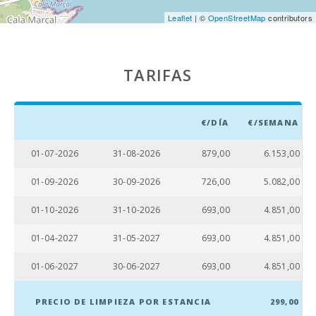
MALLORCA
Leaflet
| ©
OpenStreetMap
contributors
(km):
Katmandu
Park (km):
TARIFAS
Parque
atracciones -
Palma
€/DÍA
€/SEMANA
Aquarium
(km):
01-07-2026
31-08-2026
879,00
6.153,00
Marineland
Mallorca (km):
01-09-2026
30-09-2026
726,00
5.082,00
Playa Son
01-10-2026
31-10-2026
693,00
4.851,00
Baulo (km):
01-04-2027
31-05-2027
693,00
4.851,00
Playa Can
Picafort (km):
01-06-2027
30-06-2027
693,00
4.851,00
Playa Cala
Antena,
PRECIO DE LIMPIEZA POR ESTANCIA
299,00
Manacor (km):