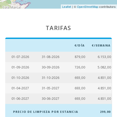
MALLORCA
Leaflet
| ©
OpenStreetMap
contributors
(km):
Katmandu
Park (km):
TARIFAS
Parque
atracciones -
Palma
€/DÍA
€/SEMANA
Aquarium
(km):
01-07-2026
31-08-2026
879,00
6.153,00
Marineland
Mallorca (km):
01-09-2026
30-09-2026
726,00
5.082,00
Playa Son
01-10-2026
31-10-2026
693,00
4.851,00
Baulo (km):
01-04-2027
31-05-2027
693,00
4.851,00
Playa Can
Picafort (km):
01-06-2027
30-06-2027
693,00
4.851,00
Playa Cala
Antena,
PRECIO DE LIMPIEZA POR ESTANCIA
299,00
Manacor (km):