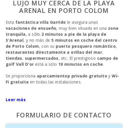
LUJO MUY CERCA DE LA PLAYA
ARENAL EN PORTO COLOM
Esta
fantástica villa Garrido
le asegura unas
vacaciones de ensueño
, muy bien situada en una
zona
tranquila
, a sólo
2 minutos a pie de la playa de
S′Arenal
, y no más de
5 minutos en coche del centro
de Porto Colom
, con su
puerto pesquero romántico
,
restaurantes directamente a orillas del mar
,
tiendas
,
supermercados
, etc. El prestigioso
campo de
golf Vall D′or
está a sólo
10 minutos en coche
.
Se proporciona
aparcamientop privado gratuito
y
Wi-
Fi gratuita
en todas las instalaciones.
Las
amplias terrazas
bajo los tejados de sombra, o bajo
el cielo azul de
Leer más
Mallorca
, lo invitan a relajarse y tomar el
sol.
FORMULARIO DE CONTACTO
Una terraza que sale a la hermosa
piscina
con cómodas
tumbonas
ofrece un área exterior bien cuidada para su