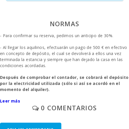
Cuevas del
Drach (km):
NORMAS
Playa de arena
- Cala Millor
(km):
- Para confirmar su reserva, pedimos un anticipo de 30%.
Playa de roca -
- Al llegar los aquilinos, efectuarán un pago de 500 € en efectivo
Alcanada (km)
:
en concepto de depósito, el cual se devolverá a ellos una vez
terminada la estancia y siempre que han dejado la casa en las
Playa de Muro
condiciones acordadas.
(km):
Después de comprobar el contador, se cobrará el depósito
Cala
por la electricidad utilizada (sólo si así se acordó en el
Llombards
momento del alquiler).
(km):
Leer más
- Aparcamiento al aire libre/garage: /sin reservar.
Playa de
Alcudia (km):
0 COMENTARIOS
- En las habitaciones donde se puede añadir una cama extra y
Cala Anguila
siempre que esté disponible, el precio será de 38 euros por día.
(km):
(sólo si así se acordó en el momento del alquiler).