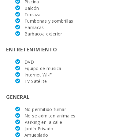
Piscina
de Mallorca
Balcón
(km):
Terraza
Tumbonas y sombrillas
Mercado
semanal en
Hamacas
Porto Colom (
Barbacoa exterior
los martes )
(km):
ENTRETENIMIENTO
Mercado
semanal en
DVD
Felanitx ( los
Equipo de musica
domingos )
(km):
Internet Wi-Fi
TV Satélite
Mercado
semanal
Montuiri (km):
GENERAL
Mercado
No permitido fumar
semanal en
No se admiten animales
Alcudia ( los
Parking en la calle
martes y los
domingos)
Jardín Privado
(km):
Amueblado