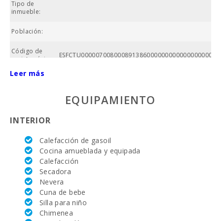
Tipo de
inmueble:
Población:
Po
Código de
ESFCTU00000700800089138600000000000000000000
registro único:
Leer más
Precio :
EQUIPAMIENTO
Superficie
propiedad
(m2):
INTERIOR
Nº baños:
Calefacción de gasoil
Cocina amueblada y equipada
Nº de
Calefacción
dormitorios:
Secadora
Superficie
Nevera
casa (m2):
Cuna de bebe
Silla para niño
Campo de
Chimenea
golf La