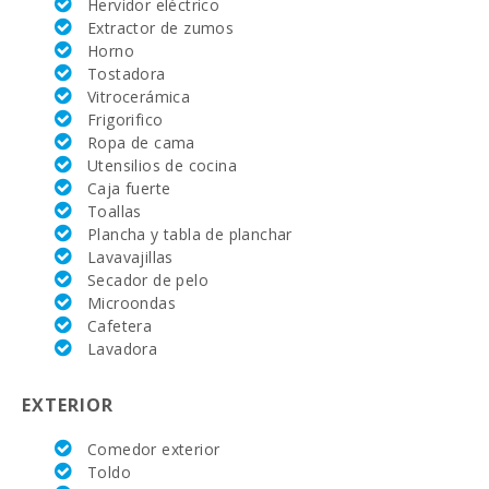
Hervidor eléctrico
Reserva
Rotana (km):
Extractor de zumos
Horno
Campo de
Tostadora
Golf Santa
Vitrocerámica
Ponsa (km):
Frigorifico
Ropa de cama
Alcanada Golf
Utensilios de cocina
(km ):
Caja fuerte
Vall d´Or Golf
Toallas
(km):
Plancha y tabla de planchar
Lavavajillas
Equitación Son
Secador de pelo
Menut (km):
Microondas
Cafetera
Academia de
Lavadora
tenis Rafa
Nadal (km):
EXTERIOR
Hospital de
Manacor (km):
Comedor exterior
Hospital Son
Toldo
Espases Palma