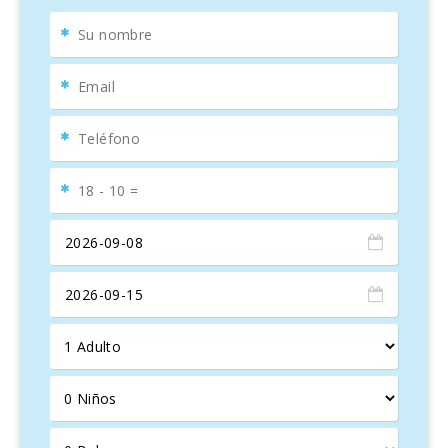
bienestar. Existe otra cubierta con una
barbacoa de obra
,
cómodos muebles de terraza para relajarse en la sombra,
y una mesa redonda y sillas para
8 personas
; para una
agradable comida al aire libre.
El
jardín
con zona de césped a su vez alrededor de la villa,
y también hay un
aparcamientop privado
.
La villa dispone de
4 dormitorios
,
TV de pantalla plana
con canales vía satélite, cocina equipada con
lavavajillas
y
microondas
,
lavadora
y
2 baños
con bidet y un aseo
para invitados. Dividido en las dos plantas, todas las
habitaciones están amuebladas con camas dobles y tienen
acceso a las
terrazas
. Juguetones y acogedores,
decorados con buen gusto, satisfacen plenamente su
bienestar. El establecimiento proporciona
toallas
y
ropa
de cama
.
En la planta baja hay una sala amplia y espléndida entrada,
una sala de estar con chimenea, comedor,
2 dormitorios
dobles
con
terraza cubierta
, un baño, una cocina
totalmente equipada con
despensa
y
lavadero
y aseo de