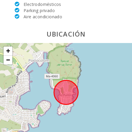
Electrodomésticos
Mercado
Parking privado
semanal en
palma nova:
Aire acondicionado
Supermercado
UBICACIÓN
- Mercadona
(km):
Supermercado
+
- Eroski (km):
−
Supermercado
- Spar (km):
Supermercado
LIDL (km):
Deporte
Acuatico (km):
Lago - Es Llac
Gran (km):
JUNGLE PARC