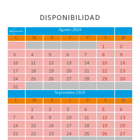
terraza
.
Un hermoso
jardín
da la vuelta, donde se puede jugar al
DISPONIBILIDAD
ping-pong
o acostarse en
camas solares
bajo la
sombra de los árboles.
Agosto 2026
L
M
X
J
V
S
D
1
2
3
4
5
6
7
8
9
10
11
12
13
14
15
16
17
18
19
20
21
22
23
24
25
26
27
28
29
30
31
Septiembre 2026
L
M
X
J
V
S
D
1
2
3
4
5
6
7
8
9
10
11
12
13
14
15
16
17
18
19
20
21
22
23
24
25
26
27