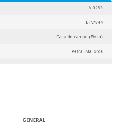
A-0236
ETV/844
Casa de campo (Finca)
Petra, Mallorca
14000
6
6
400
GENERAL
18.3