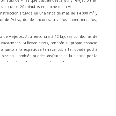
 turistas de villas que buscan descanso y relajación sin
solo unos 20 minutos en coche de la villa.
construcción situada en una finca de más de 14.000 m² y
idad de Petra, donde encontrará varios supermercados,
upo de viajeros. Aquí encontrará 12 lujosas tumbonas de
acaciones. Si llevan niños, tendrán su propio espacio
a junto a la espaciosa terraza cubierta, donde podrá
piscina. También puedes disfrutar de la piscina por la
arse bajo los árboles que rodean la finca y que ofrecen
a parcialmente cubierta.
 un total de seis habitaciones dobles que están a su
dos familias más. Además, la casa ofrece un gran salón
n agradable calor en toda la casa.
ambién están ubicadas tres habitaciones dobles (camas
y tres dormitorios dobles con tres baños en suite con
onio.