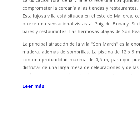
La ubicación rural de la villa le ofrece una tranquilid
comprometer la cercanía a las tiendas y restaurantes.
Esta lujosa villa está situada en el este de Mallorca,
ofrece una sensacional vistas al Puig de Bonany. Si 
bares y restaurantes. Las hermosas playas de Son Rea
La principal atracción de la villa "Son March" es la e
madera, además de sombrillas. La piscina de 12 x 9 m
con una profundidad máxima de 0,5 m, para que pueda
disfrutar de una larga mesa de celebraciones y de las
noche, ya que unas elegantes luces permiten que tenga 
una gran sombra. Hermosos escalones de piedra natura
Leer más
La casa tiene aire acondicionado en todas las habit
disposición.
Cada dormitorio tiene su propio cuarto de baño. La vi
y comedor con una chimenea de leña, lo que da a la ca
Dos plantas cada una con acceso al exterior En la pl
individuales) con baños en suite (bañera). n la prim
bañera. Dos dormitorios con camas individuales tienen