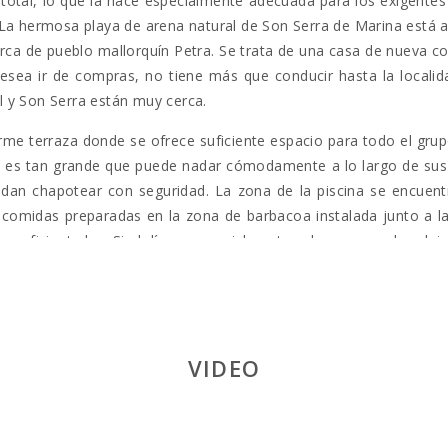
ad total, lo que la hace especialmente adecuada para los exigentes
 La hermosa playa de arena natural de Son Serra de Marina está a 
 cerca de pueblo mallorquín Petra. Se trata de una casa de nueva 
desea ir de compras, no tiene más que conducir hasta la local
l y Son Serra están muy cerca.
norme terraza donde se ofrece suficiente espacio para todo el gr
 es tan grande que puede nadar cómodamente a lo largo de sus v
n chapotear con seguridad. La zona de la piscina se encuentr
 comidas preparadas en la zona de barbacoa instalada junto a la 
suficiente luz. Si el día es especialmente caluroso, puede relaj
l conducen a la casa donde se encuentra otra zona de la terraz
aciones para que puedas dormir bien todas las noches. Existen
lla es perfecta si desea pasar sus vacaciones con una o incluso 
VIDEO
lefacción central una pequeña ayuda en invierno, distribuyendo u
anta baja se encuentra el comedor con chimenea y la cocina. T
era planta está ubicado otro salón con chimenea, la coladuría, 
 acceso a una terraza. El tercer dormitorio tiene cama de matrim