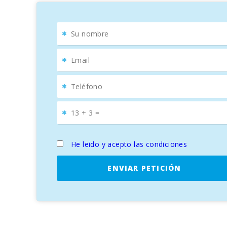
Capellet”. Todas las propiedades están cerca unas de 
con una cancha de tenis y un campo de voleibol.
Por otro lado, si desea celebrar una fiesta durante 
del dueño o montar un catering en la misma villa dond
Aparcamiento para bicicletas, transporte desde 
profesionales, ruta de ciclismo designada.
He leido y acepto las condiciones
ENVIAR PETICIÓN