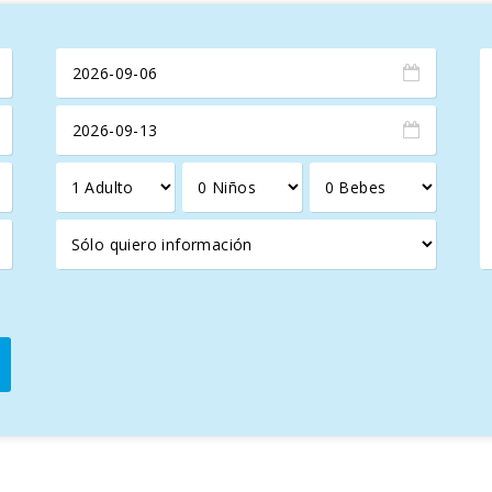
otras, pero son totalmente independientes y cuentan con un alto 
su estancia, le pedimos que nos lo comunique de antemano. Se po
e estará alojado.
la finca hasta el punto de inicio del tour, catering par