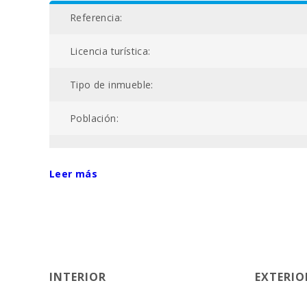
Referencia:
Licencia turística:
Tipo de inmueble:
Población:
Superficie propiedad (m2):
Leer más
Nº baños:
Nº de dormitorios:
Superficie casa (m2):
INTERIOR
EXTERIO
Campo de golf La Reserva Rotana (km):