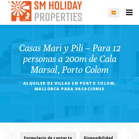
Casas Mari y Pili – Para 12
personas a 200m de Cala
Marsal, Porto Colom
ALQUILER DE VILLAS EN PORTO COLOM,
MALLORCA PARA VACACIONES
Formulario de contacto
Disponibilidad