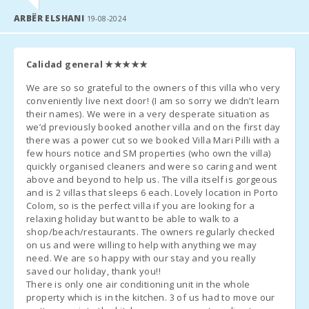
ARBËR ELSHANI
En las habitaciones donde sea posible añadir una
cama
Cocina :
19-08-2024
2
extra
(sujeto a disponibilidad), el coste será de
38 € por
Comedor:
2
día
(solo si se acordó al momento del alquiler).
Calidad general
★★★★★
Sala de estar:
2
Comisión por gestión son 6,3%.
We are so so grateful to the owners of this villa who very
conveniently live next door! (I am so sorry we didn’t learn
Cuarto de baño - aseo , cabina ducha :
2
Notas Adicionales
their names). We were in a very desperate situation as
we’d previously booked another villa and on the first day
Baños en suit:
2
Unos días antes de su llegada, es necesario contactar con
there was a power cut so we booked Villa Mari Pilli with a
few hours notice and SM properties (who own the villa)
la
agencia de recepción
para informar sobre su horario de
Dormitorio con cama matrimonio (180X200):
2
quickly organised cleaners and were so caring and went
llegada (número de vuelo/barco) y organizar la
recogida de
above and beyond to help us. The villa itself is gorgeous
llaves
.
Dormitorio con dos camas individuales (90X200):
2
and is 2 villas that sleeps 6 each. Lovely location in Porto
Colom, so is the perfect villa if you are looking for a
Una vez en destino, por favor contáctenos por teléfono y
Dormitorio con cama matrimonio (150X200):
2
relaxing holiday but want to be able to walk to a
dirígete directamente al
alojamiento
o al punto de reunión
shop/beach/restaurants. The owners regularly checked
acordado.
Nº de personas:
12
on us and were willing to help with anything we may
need. We are so happy with our stay and you really
Terraza (m2):
80
La oficina de recepción se pondrá en contacto con usted para
saved our holiday, thank you!!
confirmar la
hora y lugar de recogida de llaves
.
There is only one air conditioning unit in the whole
property which is in the kitchen. 3 of us had to move our