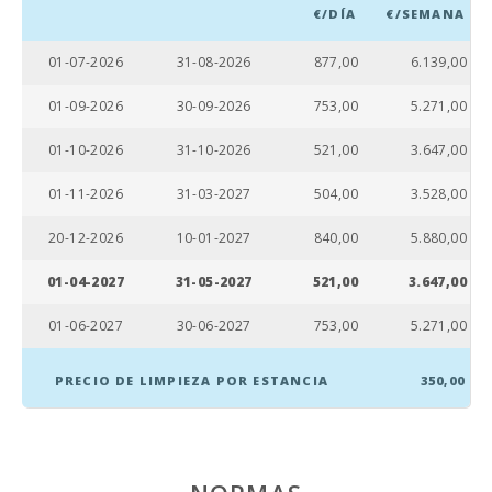
€/DÍA
€/SEMANA
Playa Cala Ferrera (km):
9,8
01-07-2026
31-08-2026
877,00
6.139,00
Playa Cala Sa Nau (km):
9,4
01-09-2026
30-09-2026
753,00
5.271,00
Cala Mondragó (km):
20,6
01-10-2026
31-10-2026
521,00
3.647,00
Playa Cala Tropicana (km):
11,0
01-11-2026
31-03-2027
504,00
3.528,00
Playa Porto Novo (km):
23,3
20-12-2026
10-01-2027
840,00
5.880,00
Playa Cala Murada (km):
12,0
01-04-2027
31-05-2027
521,00
3.647,00
Playa S´Arenal Porto Colom (km):
5,3
01-06-2027
30-06-2027
753,00
5.271,00
Playa Cala Brafi (km):
1,3
PRECIO DE LIMPIEZA POR ESTANCIA
350,00
Playa Cala Marsal (m):
200
Distancia a la playa (m):
200
Restaurante Sa Caleta, Cala Millor (km):
43,0