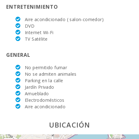
Supermercado - Mercadona (km):
27,0
ENTRETENIMIENTO
Supermercado - Eroski (km):
1,7
Aire acondicionado ( salon-comedor)
DVD
Supermercado (km):
0,2
Internet Wi-Fi
JUNGLE PARC MALLORCA (km):
TV Satélite
79,0
Katmandu Park (km):
84,2
GENERAL
Parque atracciones - Palma Aquarium (km):
58,0
No permitido fumar
No se admiten animales
Marineland Mallorca (km):
78,0
Parking en la calle
Jardín Privado
Parque acuático - Hidropark Alcudia (km):
58,0
Amueblado
Electrodomésticos
Playa Sant Elm(km):
108,0
Aire acondicionado
Playa Son Baulo (km):
57,0
UBICACIÓN
Playa Can Picafort (km):
56,6
Playa Cala Antena, Manacor (km):
13,0