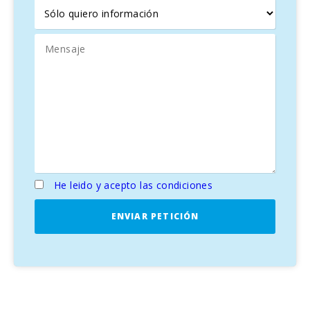
Villa Mari Pili
es la opción perfecta para unas vacaciones
inolvidables en Mallorca, combinando lujo, comodidad y
privacidad, a pocos pasos de la playa.
He leido y acepto las condiciones
ENVIAR PETICIÓN