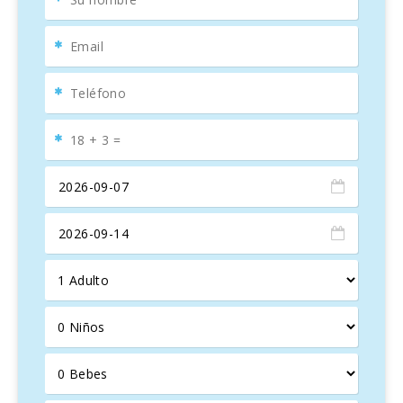
durante los soleados días de verano.
Villa Pili
cuenta con una unidad de aire acondicionado en
su sala de estar, proporcionando un espacio fresco y
cómodo. La propiedad es ideal para aquellos que buscan
un equilibrio entre la
convivencia
y la
intimidad
.
Ubicada a solo
150-200 metros
de la playa de
Cala
Marsal
, una de las mejores playas familiares de Mallorca,
esta propiedad es perfecta para disfrutar del sol, el mar y
momentos inolvidables. El jardín privado incluye
una
piscina de 8,5 m x 4,5 m
, con una profundidad de
0.90 m a 2.20 m, rodeada de césped verde y
vegetación
mediterránea
. Además, cuenta con
10 tumbonas
,
2
sombrillas
y una ducha exterior para mayor comodidad.
La villa también ofrece múltiples
terrazas
para relajarse,
con vistas a la piscina y jardín, perfectas para
comer al
aire libre
. La caseta de barbacoa es ideal para disfrutar de
deliciosas parrilladas con amigos y familiares en un
entorno mediterráneo incomparable.