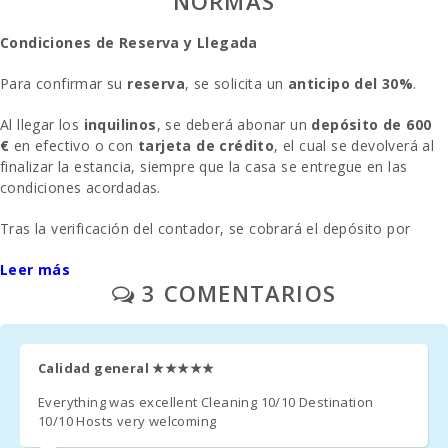
NORMAS
Distancia a restaurantes (m):
100
Condiciones de Reserva y Llegada
Pueblo Alcudia (km):
67
Para confirmar su
reserva
, se solicita un
anticipo del 30%
.
Pueblo Felanitx ( km ):
13,6
Al llegar los
inquilinos
, se deberá abonar un
depósito de 600
Ferry - Puerto de Palma (km):
67,0
€
en efectivo o con
tarjeta de crédito
, el cual se devolverá al
finalizar la estancia, siempre que la casa se entregue en las
Estación de tren en Plaça de l′Estació, Manacor
condiciones acordadas.
24,0
(km):
Tras la verificación del contador, se cobrará el depósito por
Estación de tren Intermodal de Palma (km):
65,0
el
consumo eléctrico
utilizado (solo si se acordó en el
Leer más
momento del alquiler).
Parada de autobuses (m):
200
3 COMENTARIOS
Aparcamiento
: Disponemos de
aparcamientos al aire libre
Distancia al aeropuerto (кm):
61
en la calle
delante de la casa,
sin necesidad de reserva
.
Caseta de barbacoa :
SI
Calidad general
★★★★★
A solicitud previa, ofrecemos
una cuna
y
una silla alta
de
forma gratuita.
Ducha de piscina:
SI
Everything was excellent Cleaning 10/10 Destination
10/10 Hosts very welcoming
La
segunda cuna
tiene un coste de
15 € por día
.
Piscina privada con terraza para tomar el sol:
1