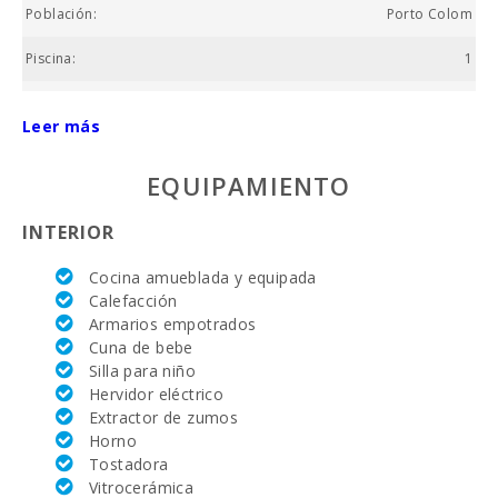
Población:
Porto Colom
Piscina:
1
Precio :
FROM 399
Leer más
Superficie propiedad (m2):
1000
EQUIPAMIENTO
Nº baños:
4
INTERIOR
Nº de dormitorios:
6
Cocina amueblada y equipada
Superficie casa (m2):
320
Calefacción
Armarios empotrados
Campo de golf La Reserva Rotana (km):
32,1
Cuna de bebe
Campo de Golf Santa Ponsa (km):
Silla para niño
89,0
Hervidor eléctrico
Alcanada Golf (km ):
68,6
Extractor de zumos
Horno
Vall d´Or Golf (km):
7,5
Tostadora
Vitrocerámica