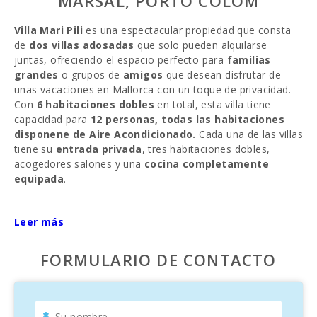
MARSAL, PORTO COLOM
Villa Mari Pili
es una espectacular propiedad que consta
de
dos villas adosadas
que solo pueden alquilarse
juntas, ofreciendo el espacio perfecto para
familias
grandes
o grupos de
amigos
que desean disfrutar de
unas vacaciones en Mallorca con un toque de privacidad.
Con
6 habitaciones dobles
en total, esta villa tiene
capacidad para
12 personas, todas las habitaciones
disponene de Aire Acondicionado.
Cada una de las villas
tiene su
entrada privada
, tres habitaciones dobles,
acogedores salones y una
cocina completamente
equipada
.
La cocina de
Villa Pili
está diseñada para que todos los
Leer más
huéspedes disfruten de las comidas juntos, con una gran
mesa y
12 sillas
. Desde ambas villas, las puertas
correderas conducen a la
terraza comunitaria
que da al
FORMULARIO DE CONTACTO
hermoso
jardín
, a la
piscina privada
y a una
zona de
barbacoa
. Ambas terrazas están equipadas con mesas y
sillas que se pueden juntar para disfrutar de comidas al
aire libre. Dos toldos ofrecen sombra para relajarse