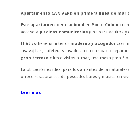
Apartamento CAN VERD en primera línea de mar co
Este
apartamento vacacional
en
Porto Colom
cuen
acceso a
piscinas comunitarias
(una para adultos y 
El
ático
tiene un interior
moderno y acogedor
con mu
lavavajillas, cafetera y lavadora en un espacio separ
gran terraza
ofrece vistas al mar, una mesa para 6 
La ubicación es ideal para los amantes de la naturale
ofrece restaurantes de pescado, bares y música en viv
Porto Colom
, un pintoresco puerto pesquero en el s
Leer más
Además, es un excelente punto de partida para
excur