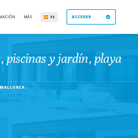
MACIÓN
MÁS
ACCEDER
ES
UK
DE
EN
piscinas y jardín, playa
, MALLORCA