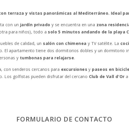
n terraza y vistas panorámicas al Mediterráneo. Ideal par
ta con un
jardín privado
y se encuentra en una
zona residenci
otra para niños), todo a
solo 5 minutos andando de la playa 
ebles de calidad, un
salón con chimenea
y TV satélite. La
coc
ado. El apartamento tiene dos dormitorios dobles y un dormitorio 
personas y
tumbonas para relajarse
.
za, con senderos cercanos para
excursiones
y
paseos en bicicl
o. Los golfistas pueden disfrutar del cercano
Club de Vall d′Or
a 
ureste de Mallorca, es famoso por su
faro
, el
Santuario de Sant
siones en barco
por la costa mallorquina.
FORMULARIO DE CONTACTO