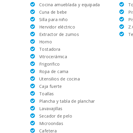
Cocina amueblada y equipada
To
Superficie casa (m2):
Cuna de bebe
Pi
Silla para niño
Pi
Campo de golf La Reserva Rotana (km):
Hervidor eléctrico
Z.
Extractor de zumos
Te
Vall d´Or Golf (km):
Horno
Tostadora
Equitación Son Menut (km):
Vitrocerámica
Frigorifico
Academia de tenis Rafa Nadal (km):
Ropa de cama
Utensilios de cocina
Hospital de Manacor (km):
Caja fuerte
Toallas
Hospital Son Espases Palma de Mallorca (km):
Plancha y tabla de planchar
Lavavajillas
Mercado semanal en Porto Colom ( los martes ) (
Secador de pelo
Microondas
Mercado semanal en Felanitx ( los domingos )(km)
Cafetera