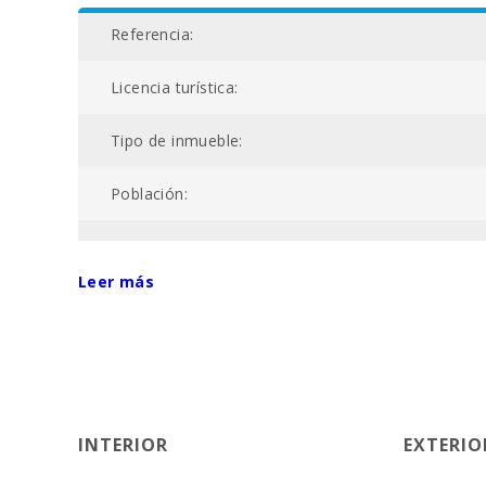
Referencia:
Licencia turística:
Tipo de inmueble:
Población:
Código de registro único:
Leer más
Superficie propiedad (m2):
Piscina comunitaria:
Nº baños:
INTERIOR
EXTERIO
Nº de dormitorios: