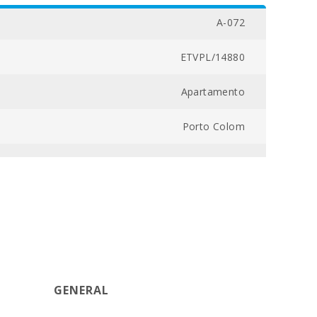
A-072
ETVPL/14880
Apartamento
Porto Colom
00800016104500000000000000000ETVPL/148803
200
1
1
GENERAL
3