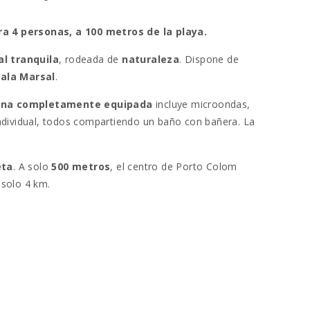
a 4 personas, a 100 metros de la playa.
al tranquila
, rodeada de
naturaleza
. Dispone de
Cala Marsal
.
ina completamente equipada
incluye microondas,
individual, todos compartiendo un baño con bañera. La
eta
. A solo
500 metros
, el centro de Porto Colom
solo 4 km.
 Salvador
y sus
calas vírgenes
como
Cala Marçal
.