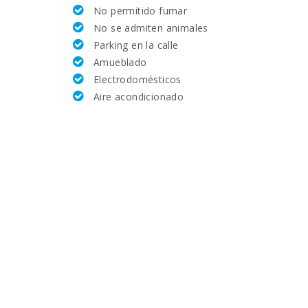
No permitido fumar
90
No se admiten animales
Parking en la calle
30.8
Amueblado
Electrodomésticos
5.9
Aire acondicionado
20.4
23.4
27.3
70.0
1.2
15.1