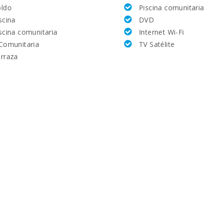
ldo
Piscina comunitaria
scina
DVD
scina comunitaria
Internet Wi-Fi
Comunitaria
TV Satélite
rraza
km):
: