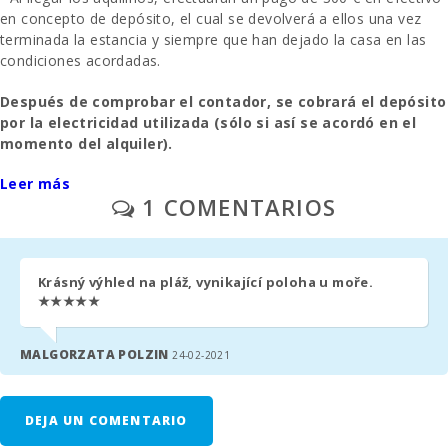
(кm):
en concepto de depósito, el cual se devolverá a ellos una vez
terminada la estancia y siempre que han dejado la casa en las
Zona de
condiciones acordadas.
barbacoa:
Después de comprobar el contador, se cobrará el depósito
Ducha
por la electricidad utilizada (sólo si así se acordó en el
exterior:
momento del alquiler).
Cocina :
Leer más
- La limpieza final se paga por separado - 190 euros.
1 COMENTARIOS
Sala de estar:
- Gestion inmobiliaria - 90€.
Cuarto de
baño - aseo ,
- Aparcamiento al aire libre - sin reservar.
cabina ducha :
Krásný výhled na pláž, vynikající poloha u moře.
★★★★★
- A solicitud previa: una cuna y una silla alta - 30€ por semana.
Cuarto de
baño - aseo,
bidet, bañera :
- Segunda cuna y trona - 10€ por día.
MALGORZATA POLZIN
24-02-2021
Dormitorio
- Comisión por gestión: 6,3%.
con Litera:
DEJA UN COMENTARIO
- En las habitaciones donde se puede añadir una cama extra y
Dormitorio