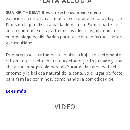
PLAYA ALCUDIA
SUN OF THE BAY 3
es un exclusivo apartamento
vacacional con vistas al mar y acceso directo a la playa de
Pinos en la paradisiaca bahía de Alcudia. Forma parte de
un conjunto de seis apartamentos idénticos, distribuidos
en dos bloques, diseñados para ofrecer el máximo confort
y tranquilidad.
Este precioso apartamento en planta baja, recientemente
reformado, cuenta con un encantador jardín privado y una
ubicación inmejorable para disfrutar de la serenidad del
entorno y la belleza natural de la zona. Es el lugar perfecto
para familias con niños, combinando la comodidad de
estar junto a la playa con una gran variedad de atracciones
Leer más
y actividades para todas las edades.
Distribución y espacios
VIDEO
Al acceder a la propiedad, se puede entrar tanto por la
entrada principal desde la calle como por el jardín y la
terraza. La terraza, completamente amueblada y con un
acogedor comedor exterior, es ideal para disfrutar de