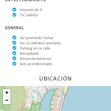
Supermercado
- Spar (km):
Internet Wi-Fi
TV Satélite
Supermercado
LIDL (km):
GENERAL
Deporte
Acuatico (m):
No permitido fumar
No se admiten animales
Lago - Es Llac
Parking en la calle
Gran (km):
Amueblado
JUNGLE PARC
Electrodomésticos
MALLORCA
Aire acondicionado
(km):
Katmandu
UBICACIÓN
Park (km):
Parque
+
atracciones -
Palma
−
Aquarium
(km):