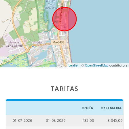
Marineland
Mallorca (km):
Parque
acuático -
Hidropark
Alcudia (km):
Playa Can
Picafort (km):
Cuevas del
Leaflet
| ©
OpenStreetMap
contributors
Drach (km):
Playa de roca -
Alcanada (km)
TARIFAS
:
Playa de Muro
(km):
€/DÍA
€/SEMANA
Playa de arena
- Playa de
01-07-2026
31-08-2026
435,00
3.045,00
Alcudia (m):