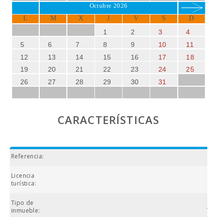
18 hoyos con vistas impresionantes al mar.
Octubre 2026
L
M
X
J
V
S
D
SUN OF THE BAY 3
es, sin duda, el alojamiento ideal para
quienes buscan combinar descanso, naturaleza y cultura
1
2
3
4
en una de las zonas más bellas de Mallorca. ¡No pierda la
5
6
7
8
9
10
11
oportunidad de disfrutar de unas vacaciones inolvidables
12
13
14
15
16
17
18
en este paraíso mediterráneo!
19
20
21
22
23
24
25
26
27
28
29
30
31
CARACTERÍSTICAS
Referencia:
Licencia
ET
turística:
Tipo de
Ap
inmueble: