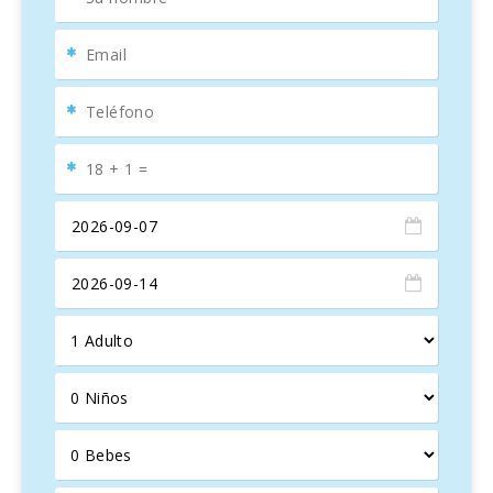
Ubicación privilegiada
La propiedad goza de una ubicación envidiable, justo en la
playa más grande de Mallorca, en una zona tranquila y
familiar. Aquí se pueden encontrar diversas opciones de
entretenimiento, como deportes acuáticos, restaurantes,
cafés, boutiques, parques infantiles y piscinas. Además,
bancos, centros médicos y supermercados están a poca
distancia, facilitando la estancia de los visitantes.
Para los amantes de la naturaleza, hay múltiples senderos
costeros y paseos marítimos que permiten disfrutar del
aire fresco y explorar otras playas encantadoras a solo 5
km de la propiedad. También es posible descubrir sitios
históricos fascinantes, como la ciudad romana de
Pollentia, su teatro romano, y la ciudad medieval de
Alcudia con su emblemático muro histórico.
Descubre la esencia de Alcudia
Port d’Alcudia, antiguamente un pequeño puerto pesquero,
es hoy un destino vibrante y lleno de encanto. Su paseo
marítimo, galardonado con premios de arquitectura y