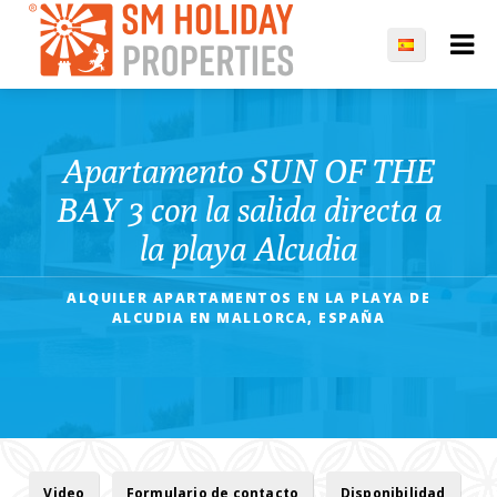
Apartamento SUN OF THE
BAY 3 con la salida directa a
la playa Alcudia
ALQUILER APARTAMENTOS EN LA PLAYA DE
ALCUDIA EN MALLORCA, ESPAÑA
Video
Formulario de contacto
Disponibilidad