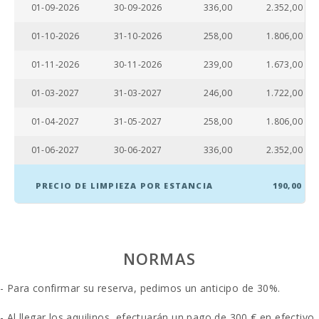
01-09-2026
30-09-2026
336,00
2.352,00
Distancia a
restaurantes
01-10-2026
31-10-2026
258,00
1.806,00
(m):
01-11-2026
30-11-2026
239,00
1.673,00
Pueblo
Alcudia (km):
01-03-2027
31-03-2027
246,00
1.722,00
Ferry - Puerto
de Palma (km):
01-04-2027
31-05-2027
258,00
1.806,00
Estación de
01-06-2027
30-06-2027
336,00
2.352,00
tren
Intermodal de
Palma (km):
PRECIO DE LIMPIEZA POR ESTANCIA
190,00
Estación de
tren Sa Pobla
(km):
NORMAS
Parada de
autobuses (m):
- Para confirmar su reserva, pedimos un anticipo de 30%.
Distancia al
aeropuerto
- Al llegar los aquilinos, efectuarán un pago de 300 € en efectivo