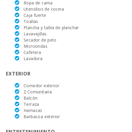
Ropa de cama
Hospital
Alcudia(km):
Utensilios de cocina
Caja fuerte
Hospital de
Toallas
Manacor (km):
Plancha y tabla de planchar
Lavavajillas
Hospital Son
Secador de pelo
Espases Palma
de Mallorca
Microondas
(km):
Cafetera
Lavadora
Mercado
semanal en
Alcudia ( los
EXTERIOR
martes y los
domingos)
Comedor exterior
(km):
Z.Comunitaria
Supermercado
Balcón
- Mercadona
Terraza
(km):
Hamacas
Barbacoa exterior
Supermercado
- Eroski (m):
ENTRETENIMIENTO