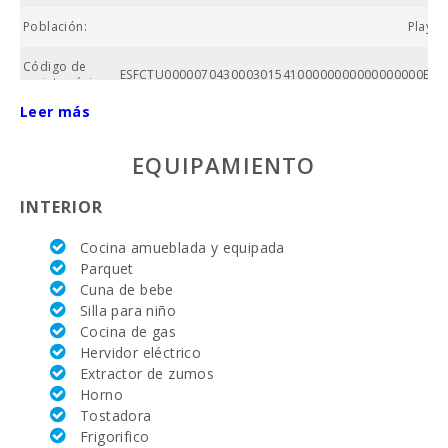
Población:
Playa 
Código de
ESFCTU00000704300030154100000000000000000ETV
registro único:
Leer más
Nº baños:
EQUIPAMIENTO
Nº de
dormitorios:
INTERIOR
Superficie
casa (m2):
Cocina amueblada y equipada
Parquet
Alcanada Golf
Cuna de bebe
(km ):
Silla para niño
Equitación
Cocina de gas
(km):
Hervidor eléctrico
Extractor de zumos
Academia de
Horno
tenis Rafa
Tostadora
Nadal (km):
Frigorifico