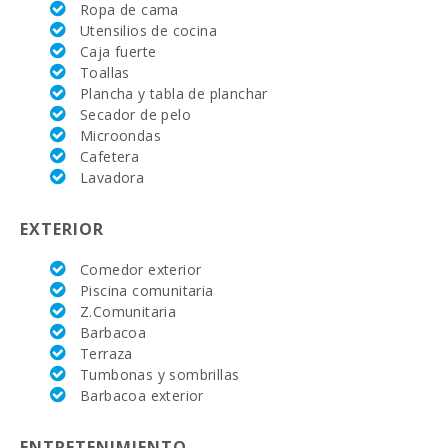
Campo de
Ropa de cama
golf La
Utensilios de cocina
Reserva
Rotana (km):
Caja fuerte
Toallas
Alcanada Golf
Plancha y tabla de planchar
(km ):
Secador de pelo
Microondas
Vall d´Or Golf
Cafetera
(km):
Lavadora
Equitación Son
Menut (km):
EXTERIOR
Academia de
Comedor exterior
tenis Rafa
Nadal (km):
Piscina comunitaria
Z.Comunitaria
Hospital de
Barbacoa
Manacor (km):
Terraza
Tumbonas y sombrillas
Hospital Son
Barbacoa exterior
Espases Palma
de Mallorca
(km):
ENTRETENIMIENTO