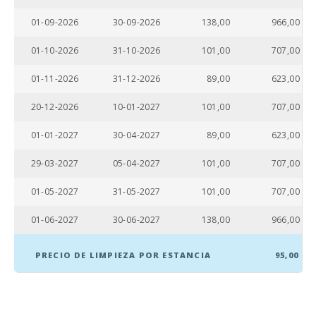
Katmandu
01-09-2026
30-09-2026
138,00
966,00
Park (km):
01-10-2026
31-10-2026
101,00
707,00
Parque
atracciones -
01-11-2026
31-12-2026
89,00
623,00
Palma
Aquarium
(km):
20-12-2026
10-01-2027
101,00
707,00
Marineland
01-01-2027
30-04-2027
89,00
623,00
Mallorca (km):
29-03-2027
05-04-2027
101,00
707,00
Parque
acuático -
01-05-2027
31-05-2027
101,00
707,00
Hidropark
Alcudia (km):
01-06-2027
30-06-2027
138,00
966,00
Playa Can
Picafort (km):
PRECIO DE LIMPIEZA POR ESTANCIA
95,00
Playa Cala
Antena,
Manacor (km):