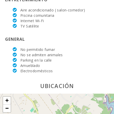
Mercado
Aire acondicionado ( salon-comedor)
semanal en
Porto Colom (
Piscina comunitaria
los martes )
Internet Wi-Fi
(km):
TV Satélite
Mercado
semanal en
GENERAL
Felanitx ( los
domingos )
(km):
No permitido fumar
No se admiten animales
Mercado
Parking en la calle
semanal
Amueblado
Montuiri (km):
Electrodomésticos
Mercado
semanal en
UBICACIÓN
Alcudia ( los
martes y los
domingos)
(km):
+
−
Mercado
semanal en