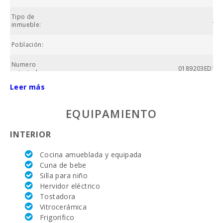
Tipo de
Ap
inmueble:
Población:
Numero
0189203ED159
catastral:
Leer más
Código de
ESFCTU00000700800107739000000000000000000ETV
registro único:
EQUIPAMIENTO
Piscina
comunitaria:
INTERIOR
Nº baños:
Cocina amueblada y equipada
Cuna de bebe
Nº de
Silla para niño
dormitorios:
Hervidor eléctrico
Superficie
Tostadora
casa (m2):
Vitrocerámica
Frigorifico