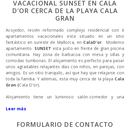
VACACIONAL SUNSET EN CALA
D′OR CERCA DE LA PLAYA CALA
GRAN
Acojedor, recién reformado complejo residencial con 6
apartamentos vacacionales esta situado en un sitio
fantástico en sureste de Mallorca, en
CalaD′or
. Moderno
apartamento
SUNSET
esta justo en frente de gran piscina
comunitaria. Hay zona de barbacoa con mesa y sillas y
comodas tumbonas. El alojamiento es perfecto para pasar
unos agradables relajantes días con niños, en parejas, con
amigos. Es un sitio tranquilo, así que hay que relajarse con
toda la familia.
Y
ademas, esta muy cerca de la playa
Cala
Gran (
Cala D′or).
Alojamiento tiene un luminoso salón-comedor y una
cocina abierta, muy bien equipada con todos
Leer más
electrodomésticos necesarios para cocinar y sentirse
como en su propia casa. Apartamento totalmente
renovado y reformado. Tiene 1 comodo dormitorio con 2
FORMULARIO DE CONTACTO
camas individuales.
Puede alojarse hasta 2 personas.
Hay