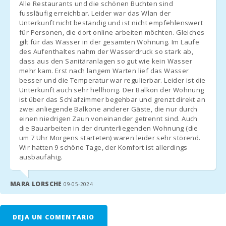
siempre que esté disponible, el precio será de 38 euros por día.
Alle Restaurants und die schönen Buchten sind
Playa Cala
fussläufig erreichbar. Leider war das Wlan der
Gran (m):
- Comisión por gestión son 6,3%.
Unterkunft nicht beständig und ist nicht empfehlenswert
für Personen, die dort online arbeiten möchten. Gleiches
Playa Cala Dor
gilt für das Wasser in der gesamten Wohnung. Im Laufe
(km):
des Aufenthaltes nahm der Wasserdruck so stark ab,
dass aus den Sanitäranlagen so gut wie kein Wasser
NOTAS ADICIONALES:
Playa Cala
mehr kam. Erst nach langem Warten lief das Wasser
Serena (km):
besser und die Temperatur war regulierbar. Leider ist die
- Unos dias antes de su llegada, deben ponerse en contacto con
Unterkunft auch sehr hellhörig. Der Balkon der Wohnung
Playa
la agencia de recepción para comunicar su horario de llegada (nº
ist über das Schlafzimmer begehbar und grenzt direkt an
S′Amarador
vuelo / barco en su caso) y organizar la recogida de llaves.
zwei anliegende Balkone anderer Gäste, die nur durch
(km):
einen niedrigen Zaun voneinander getrennt sind. Auch
- Una vez llegado al destino, por favor contáctenos por teléfono
die Bauarbeiten in der drunterliegenden Wohnung (die
Playa Cala
y diríjanse directamente al alojamiento o punto de reunión
um 7 Uhr Morgens starteten) waren leider sehr störend.
Ferrera (km):
previamente concertado.
Wir hatten 9 schöne Tage, der Komfort ist allerdings
ausbaufähig.
Playa Cala Sa
Nau (km):
- En breve la oficina de recepción se pondrá en contacto con
Usted para comunicarle hora y lugar de recogida de llaves.
MARA LORSCHE
09-05-2024
Cala
Mondragó
- Llegada fuera del horario de atención:
(km):
DEJA UN COMENTARIO
a) Las llaves se dejarán en una caja de seguridad. El importe
Playa Cala