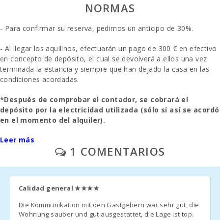
Playa Torrent
NORMAS
des Revellar
(km):
- Para confirmar su reserva, pedimos un anticipo de 30%.
Cuevas del
- Al llegar los aquilinos, efectuarán un pago de 300 € en efectivo
Drach (km):
en concepto de depósito, el cual se devolverá a ellos una vez
Playa de arena
terminada la estancia y siempre que han dejado la casa en las
- Cala Millor
condiciones acordadas.
(km):
*Después de comprobar el contador, se cobrará el
Playa de roca -
depósito por la electricidad utilizada (sólo si así se acordó
Alcanada (km)
:
en el momento del alquiler).
Playa de Muro
Leer más
- La limpieza final se paga por separado - 95€.
(km):
1 COMENTARIOS
- Aparcamiento al aire libre/ garage: / sin reservar.
Cala Anguila
(km):
A solicitud previa: una cuna y una silla alta se proporcionan de
Calidad general
★★★★
forma gratuita.
Playa
Esmeralda,
Die Kommunikation mit den Gastgebern war sehr gut, die
Cala Dor (m):
- En las habitaciones donde se puede añadir una cama extra y
Wohnung sauber und gut ausgestattet, die Lage ist top.