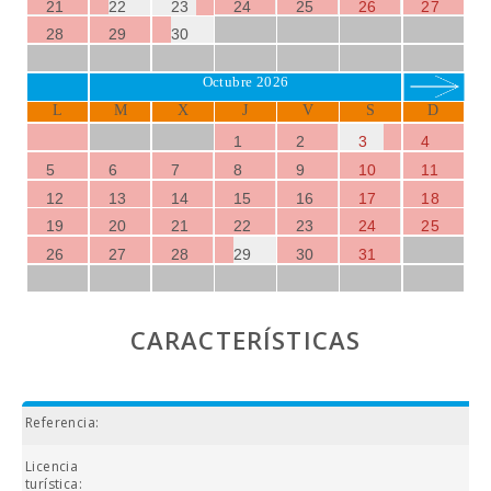
21
22
23
24
25
26
27
28
29
30
Octubre 2026
L
M
X
J
V
S
D
1
2
3
4
5
6
7
8
9
10
11
12
13
14
15
16
17
18
19
20
21
22
23
24
25
26
27
28
29
30
31
CARACTERÍSTICAS
Referencia:
Licencia
ET
turística: