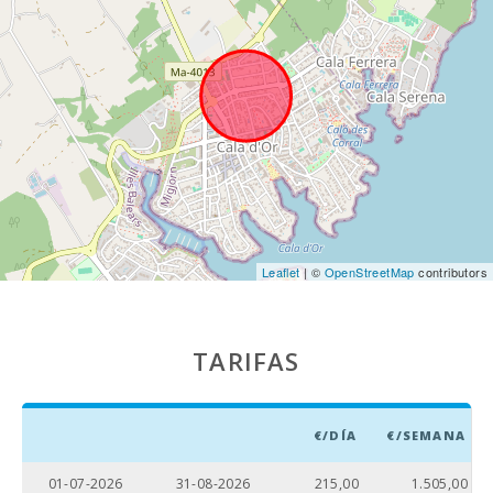
palma nova:
Supermercado
- Mercadona
(km):
Supermercado
- Eroski (km):
Supermercado
- Spar (km):
Supermercado
Leaflet
| ©
OpenStreetMap
contributors
LIDL (km):
Supermercado
(km):
TARIFAS
Lago - Es Llac
Gran (km):
€/DÍA
€/SEMANA
JUNGLE PARC
MALLORCA
(km):
01-07-2026
31-08-2026
215,00
1.505,00