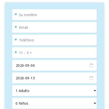
baño con ducha, terraza y acceso a la piscina y al patio.
Hay Wi-Fi, aire acondicionado, TV vía satélite. La ropa de
cama y las toallas están incluidas en el precio y se pueden
usar en la zona de alojamiento
. Se puede proporcionar
cuna, ropa de cama y trona bajo petición previa.
Cala D′OR es un sitio muy turistico dividido en tres áreas
principales: el centro de la ciudad de
Cala d´Or, Cala Egos
y Cala Ferrera
. Un mini tren turística de carretera gira
entre las diferentes zonas de la ciudad y las playas.
Asimismo, se puede llegar en el mini tren hasta el
encantador
puerto de Porto Petro.
El punto focal del centro de la ciudad es la zona peatonal
de
Cala Gran,
q
ue tiene una variada selección de tiendas,
bares y restaurantes. Aquí también encontrará una serie de
animados bares y clubes.
El "
Club Nàutic de Cala d´Or
" está situado en el puerto
de la cova de Cala Llonga, que se extiende más de 1
kilometro adentro de la isla y es también más conocido
como el "
Marina de Cala d´Or"
. Aquí muchos prestigiosos
yates de lujo han encontrado sus casas y muchos viajes de