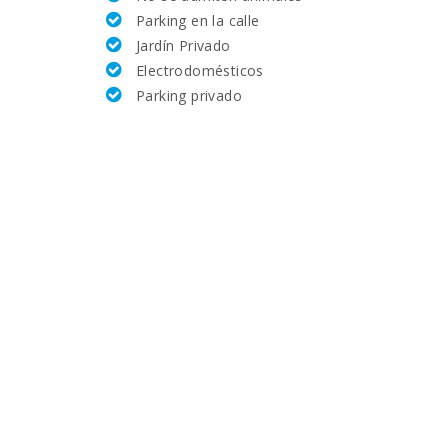
Parking en la calle
29.7
Jardín Privado
Electrodomésticos
18,8
Parking privado
3.9
5.6
22,2
20,8
40.4
17,5
12,8