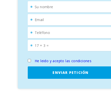
dos baños más en este piso superior, uno con bañera y
La lavandería, en la terraza, ofrece lavadora, secadora
La parcela está vallada y sin vecinos alrededor. Hay a
A 20 minutos en coche de Puerto de Andratx, ésta finca
un gin-tonic en uno de los bares mirando la puesta d
llega a playas de arena, p.ej. Sant Elm, Camp de Mar
una referencia para senderistas y ciclistas, que vien
excursión con el tren antiguo de Palma a Sóller.
He leido y acepto las condiciones
ENVIAR PETICIÓN