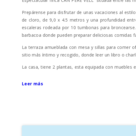
Espectacular finca CAN PERE VELL situada entre las m
Prepárense para disfrutar de unas vacaciones al estil
de cloro, de 9,0 x 4.5 metros y una profundidad entr
escaleras rodeada por 10 tumbonas para broncearse. L
barbacoa donde pueden preparar deliciosas comidas famil
La terraza amueblada con mesa y sillas para comer of
sitio más íntimo y recogido, donde leer un libro o char
La casa, tiene 2 plantas, esta equipada con muebles 
en el sofá en el salón y ver la televisión satélite, mie
tranquilo para descansar.
Leer más
El comedor cuenta con una gran mesa de madera y un
La cocina mallorquina, totalmente equipada, incluye
cocinar.
En la planta baja hay un dormitorio con dos camas ind
4 dormitorios más, dos con una cama doble y los otro