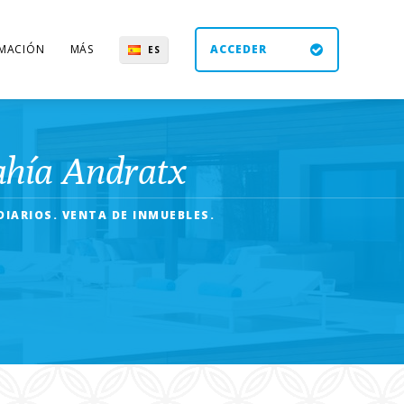
MACIÓN
MÁS
ACCEDER
ES
UK
DE
EN
ahía Andratx
DIARIOS. VENTA DE INMUEBLES.