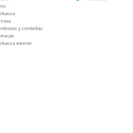
tio
arbacoa
rraza
mbonas y sombrillas
amacas
rbacoa exterior