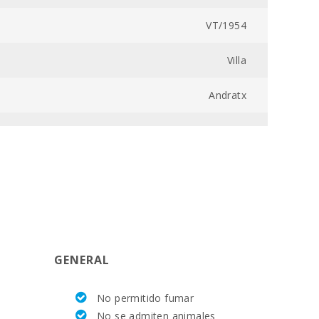
VT/1954
Villa
Andratx
7032000183691000000000000000000000VT/19548
4
5
250
GENERAL
17,5
No permitido fumar
84,0
No se admiten animales