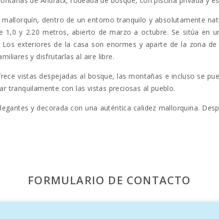
ontañas de Andratx, rodeada de bosque, con piscina privada y e
o mallorquín, dentro de un entorno tranquilo y absolutamente natu
e 1,0 y 2.20 metros, abierto de marzo a octubre. Se sitúa en un
os exteriores de la casa son enormes y aparte de la zona de l
iares y disfrutarlas al aire libre.
rece vistas despejadas al bosque, las montañas e incluso se pued
lar tranquilamente con las vistas preciosas al pueblo.
elegantes y decorada con una auténtica calidez mallorquina. Desp
ntras en la chimenea arde un cálido fuego en los días fríos. Existe
as majestuosas sillas.
 una encimera de gas, cafetera, zona de comer, microondas, tam
FORMULARIO DE CONTACTO
ividuales. Existe un espacio para preparar 1 cuna y 1 trona. Unas
s con 2 camas individuales. Un dormitorio con cama doble dispo