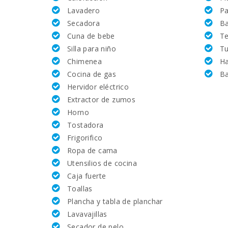
Lavadero
Pa
Hospital Son Espases Palma de Mallorca (km):
Secadora
B
Cuna de bebe
Te
Supermercado LIDL (km):
Silla para niño
Tu
Chimenea
H
Supermercado (km):
Cocina de gas
Ba
Hervidor eléctrico
Deporte Acuatico (km):
Extractor de zumos
Horno
JUNGLE PARC MALLORCA (km):
Tostadora
Frigorifico
Katmandu Park (km):
Ropa de cama
Utensilios de cocina
Parque atracciones - Palma Aquarium (km):
Caja fuerte
Toallas
Marineland Mallorca (km):
Plancha y tabla de planchar
Playa Sant Elm(km):
Lavavajillas
Secador de pelo