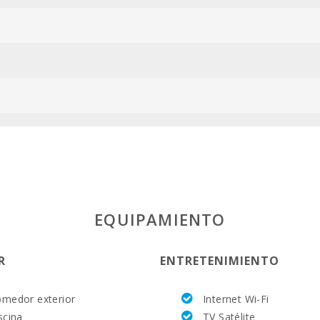
ESFCTU00000
EQUIPAMIENTO
R
ENTRETENIMIENTO
medor exterior
Internet Wi-Fi
scina
TV Satélite