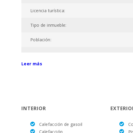
Licencia turística:
Tipo de inmueble:
Población:
Código de registro único:
Leer más
Nº baños:
Nº de dormitorios:
Superficie casa (m2):
INTERIOR
EXTERIO
Campo de Golf Santa Ponsa (km):
Calefacción de gasoil
Co
Academia de tenis Rafa Nadal (km):
Calefacción
Pi