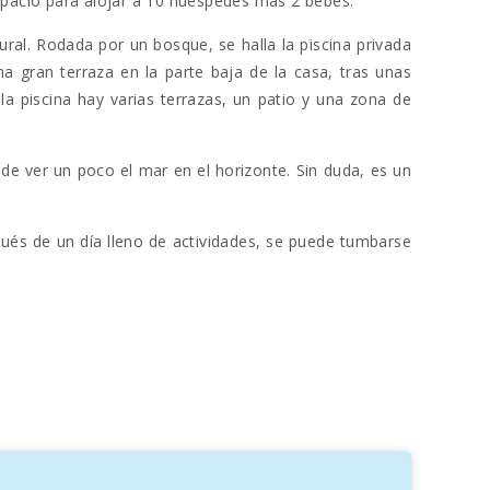
spacio para alojar a 10 huéspedes mas 2 bebes.
ral. Rodada por un bosque, se halla la piscina privada
a gran terraza en la parte baja de la casa, tras unas
a piscina hay varias terrazas, un patio y una zona de
e ver un poco el mar en el horizonte. Sin duda, es un
ués de un día lleno de actividades, se puede tumbarse
 una segunda sala de lectura; ideal si necesita un rincón
bién dispone de todos los utensilios necesarios para
 escaleras van a la primera planta donde se encuentran
ne de un baño en-suite con bañera y lavabo doble. Hay