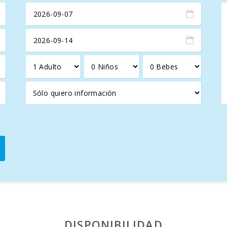
 uno con ducha. Hay calefacción central gasoil en toda la casa, 
, aspiradora, plancha y tabla para planchar.
parcamiento exterior para 4 coches.
 está en un entorno tranquilo en medio de la naturaleza. El puer
e sol. En Andratx, hay supermercados, una gasolinera, bares y
 o Paguera, así como al campo de golf de Santa Ponça y al parqu
en sobre todo en primavera, otoño e invierno. Es recomendable v
DISPONIBILIDAD