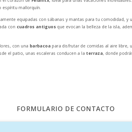
n el corazón de
Felanitx
, ideal para unas vacaciones inolvidables.
espíritu mallorquín.
tamente equipadas con sábanas y mantas para tu comodidad, y 
orada con
cuadros antiguos
que evocan la belleza de la isla, ad
dores, con una
barbacoa
para disfrutar de comidas al aire libre,
esde el patio, unas escaleras conducen a la
terraza
, donde podrá
tica
mesa para comer
y un
lavavajillas
para facilitar tu estanci
 explorando la zona.
 por su
historia vitivinícola
, su arquitectura tradicional y su v
istas panorámicas espectaculares, y las
bodegas locales
, donde
FORMULARIO DE CONTACTO
, esta casa señorial en Felanitx es el lugar perfecto para disfrut