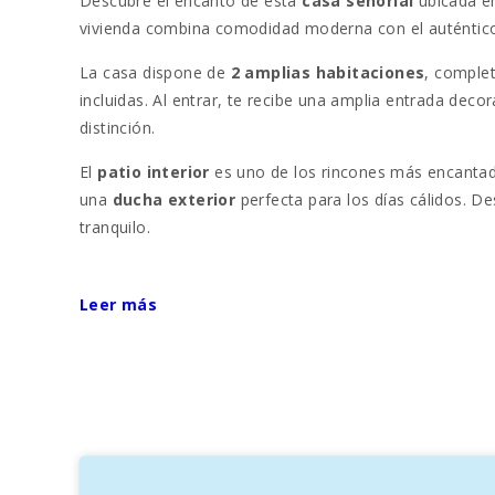
Descubre el encanto de esta
casa señorial
ubicada e
vivienda combina comodidad moderna con el auténtico 
La casa dispone de
2 amplias habitaciones
, comple
incluidas. Al entrar, te recibe una amplia entrada dec
distinción.
El
patio interior
es uno de los rincones más encanta
una
ducha exterior
perfecta para los días cálidos. D
tranquilo.
La cocina está totalmente equipada e incluye una prác
para relajarte viendo la
TV satélite
después de un día
Leer más
Felanitx
es un pintoresco pueblo mallorquín conocido
se encuentran el
Santuario de Sant Salvador
, con v
Si buscas una experiencia auténtica en un entorno único