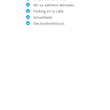
No se admiten animales
11,8
Parking en la calle
Amueblado
5
Electrodomésticos
13,3
14,3
15,4
12
0,1
14
800