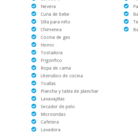
Nevera
Pa
Golf:
Cuna de bebe
B
Silla para niño
Te
Equitación (km):
Chimenea
Ba
Cocina de gas
Academia de tenis Rafa Nadal (km):
Horno
Tostadora
Tennis (km):
Frigorifico
Ropa de cama
Hospital de Manacor (km):
Utensilios de cocina
Toallas
Mercado semanal en Porto Colom ( los martes ) (
Plancha y tabla de planchar
Lavavajillas
Mercado semanal en Felanitx ( los domingos )(km)
Secador de pelo
Microondas
Supermercado - Mercadona (km):
Cafetera
Supermercado - Eroski (m):
Lavadora