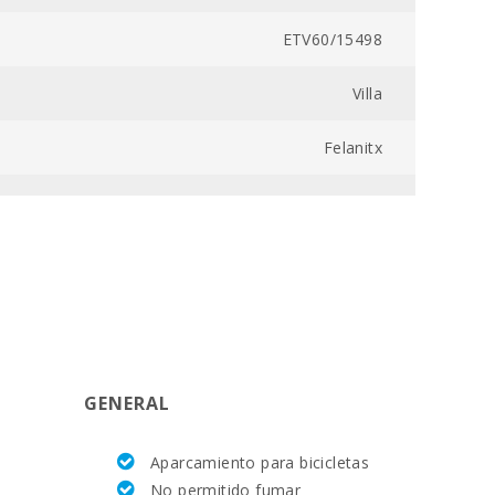
ETV60/15498
Villa
Felanitx
700800054690300000000000000000ETV60/154985
200
ETV60/15498
1
GENERAL
2
Aparcamiento para bicicletas
11,8
No permitido fumar