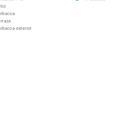
tio
arbacoa
rraza
rbacoa exterior
km):
: