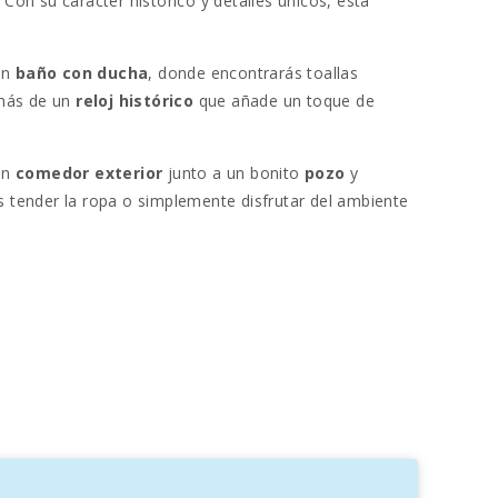
 Con su carácter histórico y detalles únicos, esta
un
baño con ducha
, donde encontrarás toallas
emás de un
reloj histórico
que añade un toque de
 un
comedor exterior
junto a un bonito
pozo
y
s tender la ropa o simplemente disfrutar del ambiente
a. El
salón-comedor
es un espacio acogedor, ideal
ibrante mercado semanal. Entre los lugares destacados
 podrás degustar vinos exquisitos.
ar de Mallorca.