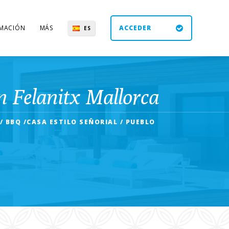
MACIÓN
MÁS
ACCEDER
ES
UK
DE
EN
n Felanitx Mallorca
/ BBQ /CASA ESTILO SEÑORIAL / PUEBLO