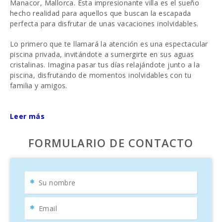
Manacor, Mallorca. Esta impresionante villa es el sueño
hecho realidad para aquellos que buscan la escapada
perfecta para disfrutar de unas vacaciones inolvidables.
Lo primero que te llamará la atención es una espectacular
piscina privada, invitándote a sumergirte en sus aguas
cristalinas. Imagina pasar tus días relajándote junto a la
piscina, disfrutando de momentos inolvidables con tu
familia y amigos.
La elegancia y el buen gusto se reflejan en cada rincón de
Villa Fernando. Su diseño espacioso y moderno te brinda
Leer más
una sensación de amplitud y confort en cada paso. Con
tres dormitorios, este refugio ofrece un descanso tranquilo
FORMULARIO DE CONTACTO
y reparador después de emocionantes días explorando la
belleza de la isla.
Imagina desayunar en la luminosa terraza, mientras
disfrutas de las impresionantes vistas del paisaje
circundante y planificas tus aventuras para el día. Villa
Fernando te ofrece el equilibrio perfecto entre la privacidad
y la proximidad a emocionantes destinos. Descubre los