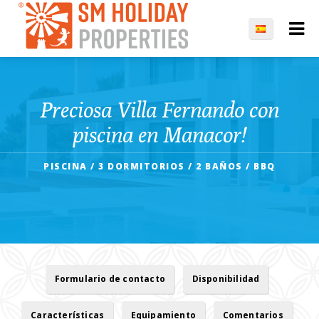
Preciosa Villa Fernando con
piscina en Manacor!
PISCINA / 3 DORMITORIOS / 2 BAÑOS / BBQ
Formulario de contacto
Disponibilidad
Características
Equipamiento
Comentarios