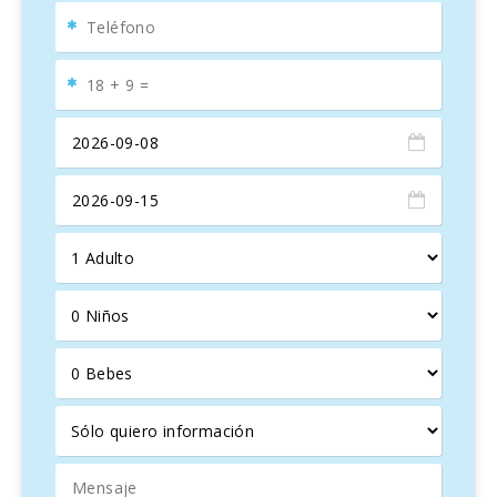
encantos de Manacor, con sus pintorescas calles,
boutiques encantadoras y exquisitos restaurantes que
deleitarán tus sentidos con delicias locales. Y para los
amantes de la naturaleza, las hermosas playas y calas de
aguas cristalinas se encuentran a solo un corto trayecto en
coche.
Cuando regreses a Villa Fernando después de un día lleno
de aventuras, te espera un refugio tranquilo donde podrás
disfrutar de momentos especiales junto a tus seres
queridos, bajo el cálido cielo estrellado de Mallorca.
Villa Fernando es mucho más que una propiedad: es un
lugar donde los sueños de vacaciones se hacen realidad.
¡No esperes más para reservar tu estancia en este paraíso
mallorquín y vivir una experiencia inolvidable!
¡Te esperamos con los brazos abiertos en Villa Fernando!