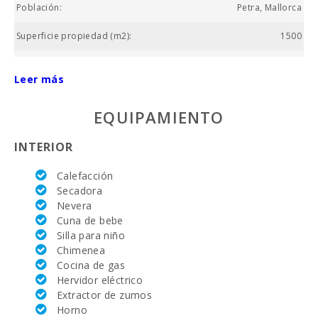
Población:
Petra, Mallorca
Superficie propiedad (m2):
1500
Nº de dormitorios:
6
Leer más
Superficie casa (m2):
500
EQUIPAMIENTO
Campo de golf La Reserva Rotana (km):
18.3
INTERIOR
Mercado semanal Montuiri (km):
10.8
Calefacción
Supermarcado Juana Jaume Salom (km) :
3.9
Secadora
Nevera
Lago - Es Llac Gran (km):
26.4
Cuna de bebe
Playa Son Baulo (km):
Silla para niño
23.6
Chimenea
Playa Can Picafort (km):
23.2
Cocina de gas
Hervidor eléctrico
Playa Torrent des Revellar (km):
22.8
Extractor de zumos
Horno