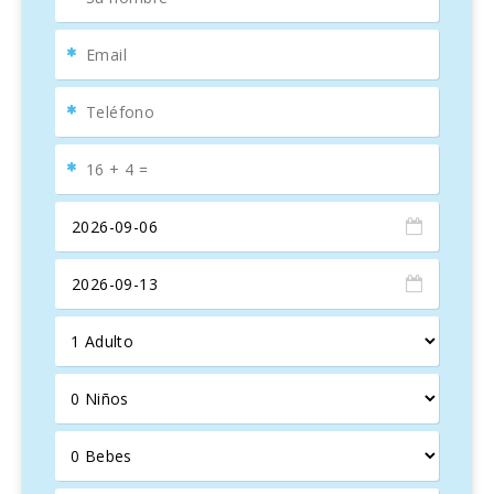
una oportunidad para compartir una comida entre cuatro y
seis personas. Las habitaciones son espaciosas, están
amuebladas con muebles de alta calidad y decoradas con
estilo. Las seis habitaciones dobles están equipadas con
cuarto de baño privado con un ambiente de hotel de cinco
estrellas de alta calidad. El diseño de buen gusto en los
baños de mármol y que presentan un estilo muy moderno
y cómodo.
Para resumir, distribución de la villa es de la siguiente
manera:
En la planta baja se localizan la cocina y la coladuría, el
salón comedor con chimenea, un aseo, dos dormitorios
dobles y baño en suite con bañera y ducha cada uno de
ellos. El salón comedor tiene acceso al porche con
barbacoa. En la primera planta se situan 2 dormitorios
dobles y dos suites con sus 4 baños respectivos con
bañera y ducha. Cada suite tiene una salita. Todos los
dormitorios de la primera planta tienen acceso a una
terraza con vistas.