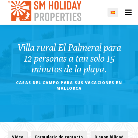
Villa rural El Palmeral para
12 personas a tan solo 15
minutos de la playa.
CASAS DEL CAMPO PARA SUS VACACIONES EN
MALLORCA
Video
Formulario de contacto
Disponibilidad