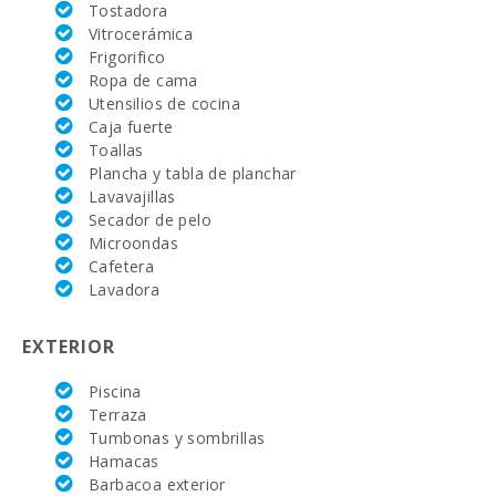
Playa de Alcudia (km):
25.8
Tostadora
Vitrocerámica
Distancia al aeropuerto (кm):
43.1
Frigorifico
Ropa de cama
Zona de barbacoa:
1
Utensilios de cocina
Caja fuerte
Ducha de piscina:
1
Toallas
Plancha y tabla de planchar
Piscina para niños:
4 x 4 x 0,6
Lavavajillas
Secador de pelo
Piscina privada con terraza para tomar el
12 x 8m
sol:
Microondas
Cafetera
Nº aseos:
1
Lavadora
Cuarto de baño - aseo , cabina ducha :
1
EXTERIOR
Baños en suit:
4
Piscina
Terraza
Dormitorio con dos camas individuales
6
(90X200):
Tumbonas y sombrillas
Hamacas
Nº de personas:
12
Barbacoa exterior