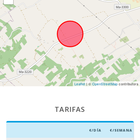
Leaflet
| ©
OpenStreetMap
contributors
TARIFAS
€/DÍA
€/SEMANA