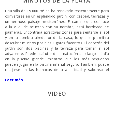
MINUTOS DE LA PLAYA.
Una villa de 15.000 m² se ha renovado recientemente para
convertirse en un espléndido jardín, con césped, terrazas y
un hermoso paisaje mediterráneo. El camino que conduce
a la villa, de acuerdo con su nombre, está bordeado de
palmeras. Encontrará atractivas zonas para sentarse al sol
y en la sombra alrededor de la casa, lo que le permitirá
descubrir muchos posibles lugares favoritos. El corazón del
jardín son dos piscinas y la terraza para tomar el sol
adyacente. Puede disfrutar de la natación a lo largo del día
en la piscina grande, mientras que los más pequeños
pueden jugar en la piscina infantil segura. Tambien, puede
relajarse en las hamacas de alta calidad y saborear el
refrescante baño. En el caso de que el sol sea demasiado
Leer más
intenso, hay un total de cinco sombrillas disponibles para
su protección. La terraza techada depende del área de la
piscina y las dos mesas pueden acomodar hasta 16
VIDEO
personas. Aquí, una gran y deliciosa barbacoa se puede
llevar a cabo en una tarde familiar y suave. Es un punto
culminante de todas las vacaciones. La perspectiva es
sencillamente magnífica.