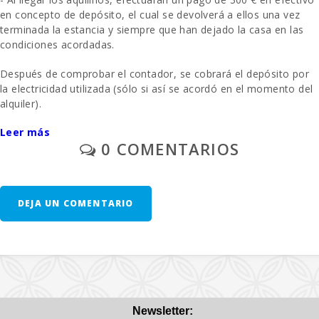
en concepto de depósito, el cual se devolverá a ellos una vez
terminada la estancia y siempre que han dejado la casa en las
condiciones acordadas.
Después de comprobar el contador, se cobrará el depósito por
la electricidad utilizada (sólo si así se acordó en el momento del
alquiler).
Leer más
- La limpieza final se paga por separado - 200 euros
0 COMENTARIOS
- Aparcamiento al aire libre/garage: / sin reservar
A solicitud previa: una cuna y una silla alta se proporcionan de
DEJA UN COMENTARIO
forma gratuita.
- Segunda unidad de cuna - 10 € por día
- En las habitaciones donde se puede añadir una cama extra y
siempre que esté disponible, el precio será de 28 euros por día.
(sólo si así se acordó en el momento del alquiler).
Newsletter: