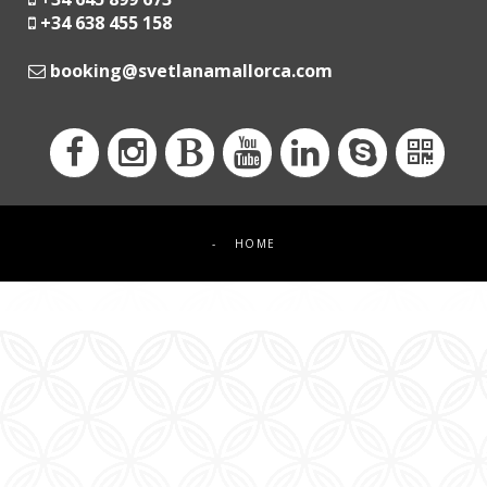
+34 638 455 158
moc.acrollamanaltevs@gnikoob
-
HOME