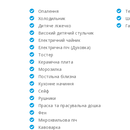
Опалення
Т
Академія та тенісна школа Рафаэля Надаля (км)
Холодильник
Ш
Дитяче ліжечко
Г
Лікарня в Манакор (км):
Високий дитячий стульчик
Електричний чайник
Клініка Сон Еспасесс в Пальма-де-Майорка (км)
Електрична піч (Духовка)
Тостер
Щотижневий базар у Порто-Колoм (вівторок) (к
Керамічна плита
Mорозилка
Щотижневий базар у Феланіткс (неділя) (км):
Постільна білизна
Кухонне начиння
Супермаркет - Меркадона (км):
Cейф
Рушники
Супермаркет - EROSKY (км):
Праска та прасувальна дошка
Фен
Супермаркет SPAR (м):
Мікрохвильова піч
Кавоварка
Супермаркет LIDL (км):