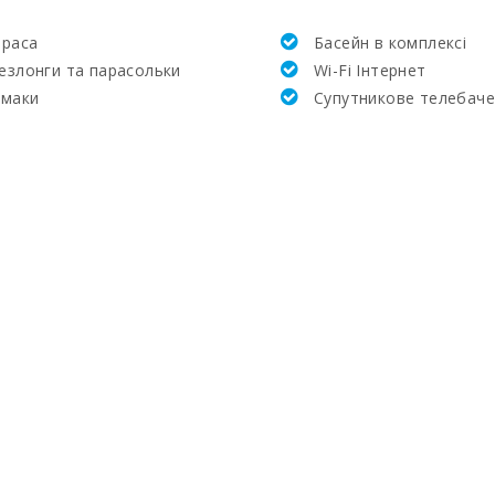
ераса
Басейн в комплексi
:
езлонги та парасольки
Wi-Fi Інтернет
амаки
Супутникове телебач
:
м):