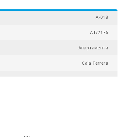
A-018
AT/2176
Апартаменти
Cala Ferrera
1
1
50
7.8
....
16.5