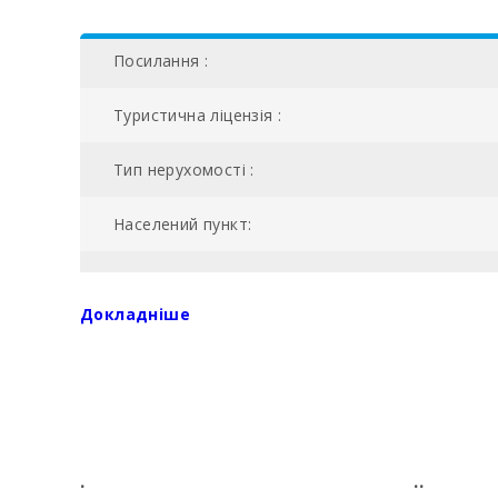
Посилання :
Туристична ліцензія :
Тип нерухомості :
Населений пункт:
№ ванних кімнат:
Докладніше
Кількість спалень:
Жила площа (м2):
Поле для гольфа Vall d´Or Golf (км):
.
..
Школа верхової їзди Son Menut (км):