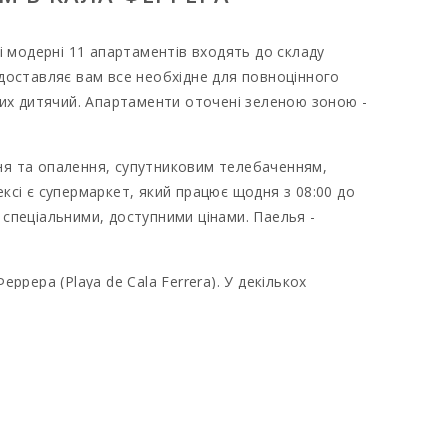
і модерні 11 апартаментів входять до складу
едоставляє вам все необхідне для повноцінного
яких дитячий. Апартаменти оточені зеленою зоною -
ння та опалення, супутниковим телебаченням,
ксі є супермаркет, який працює щодня з 08:00 до
 спеціальними, доступними цінами. Паелья -
ррера (Playa de Cala Ferrera). У декількох
- в декількох кілометрів їзди на машині. Поруч
на (Cala Mitjana), Кала Брафу (Cala Brafi) і
на короткий термін.