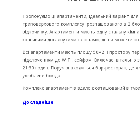
Пропонуємо ці апартаменти, ідеальний варіант для 
триповерхового комплексу, розташованого в 2 блока
відпочинку. Апартаменти мають одну спальну кімнат
красивими доглянутими газонами, де ви можете пос
Всі апартаменти мають площу 50м2, і простору тер
підключенням до WIFI, сейфом. Включає: вітальню з
21:30 годин. Поруч знаходиться бар-ресторан, де д
улюблене блюдо.
Комплекс апартаментів вдало розташований в туристи
хвилинах ходьби знаходиться центр міста і порт. Від
Докладніше
розташований чарівний містечко Порто Колом (Porto 
Національний парк Мондраго (El Parque Natural de 
Оренда апартаментів на Майорці (Іспанія) прекрасно