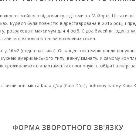
вашого сімейного відпочинку з дітьми на Майорці. Ці затишні 
х. Будівля була повністю відреставрована в 2016 році, і пр
у, розраховані максимум для 4 осіб. Є два басейни, один з 
тавити шезлонги в тіні вічнозелених сосен.
асу-16м2 (східна частина). Оснащені системою кондиціонува
 кухнею американського типу, ванну кімнату. У самому компле
ля проживаючих в апартаментах пропонують обіди і вечері за
чній зоні міста Кала Д′oр (Cala D′or), поблизу пляжу Кала Фе
оме на Майорці, поле для гольфу (el Campo de Golf Vall D′Or) 
Colom), незаймані пляжі Кала Са Нау (Cala Sa Nau), Кала Мітжа
Mondragó).
 підходить як для тривалої оренди на все літо, так і оренди 
ФОРМА ЗВОРОТНОГО ЗВ'ЯЗКУ