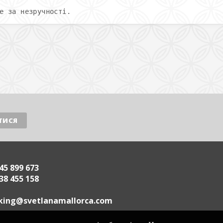
е за незручності.
45 899 673
38 455 158
.acrollamanaltevs@gnikoob