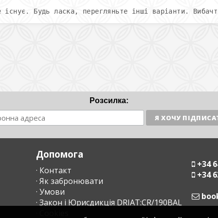
е існує. Будь ласка, перегляньте інші варіанти. Вибачт
Розсилка:
Допомога
+34 6
· Контакт
+34 6
· Як забронювати
· Умови
moc
· Закон і Юрисдикція DRIAT:CR/190BAL
· Cookies